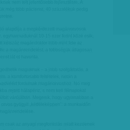
üknek nem telt jelentősebb fejlesztésre. A
k még több pácienst, 40 százalékuk pedig
eretne.
ció alapdíja a megkérdezett magánorvosok
, egyharmaduknál 10-15 ezer forint közé esik.
tt kétszáz magándoktor több mint fele az
dte a magánrendelést, a többségük átlagosan
nst lát el havonta.
edhetik maguknak – a jobb szolgáltatás, a
em, a komfortosabb feltételek, netán a
edvéért fordulnak magánorvoshoz. No meg
ékba rejtett hálapénz, s nem kell félnapokat
súfolt várójában. Megesik, hogy ugyanabban a
orvos gyógyít „kétféleképpen”: a munkaidőn
a magánrendelése.
m csak az anyagi megfontolás miatt kezdenek