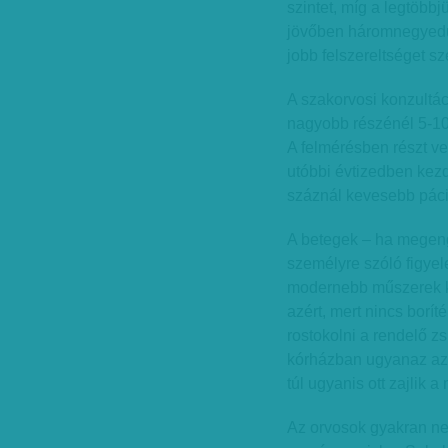
szintet, míg a legtöbbj
jövőben háromnegyedü
jobb felszereltséget sz
A szakorvosi konzultá
nagyobb részénél 5-10
A felmérésben részt ve
utóbbi évtizedben kez
száznál kevesebb pácie
A betegek – ha megeng
személyre szóló figyel
modernebb műszerek k
azért, mert nincs borít
rostokolni a rendelő z
kórházban ugyanaz az 
túl ugyanis ott zajlik 
Az orvosok gyakran ne