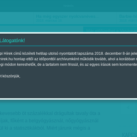
hirdetés
Ha még egyszer nyolcvanéves…
Barbie-h
2018. március 16.
2018. márci
Már előfizethet a Vasárnap
 Látogatónk!
i Hírek című közéleti hetilap utolsó nyomtatott lapszáma 2018. december 8-án jel
hirek.hu honlap ettől az időponttól archívumként működik tovább, ahol a korábban
ókusz
Szerintem
Ízlés
Sport
égi módon kereshetők, de a tartalom nem frissül, és az egyes írások sem kommente
t köszönjük,
t fizet, elvárja a csodát
elent a 2014. augusztus 24.-i lapszámban
kevesebb öt százalékkal drágultak tavaly óta a
íjak, főként a belgyógyásznál, nőgyógyásznál
rül ki a statisztikákból. Miért járunk mégis a
KAPCS