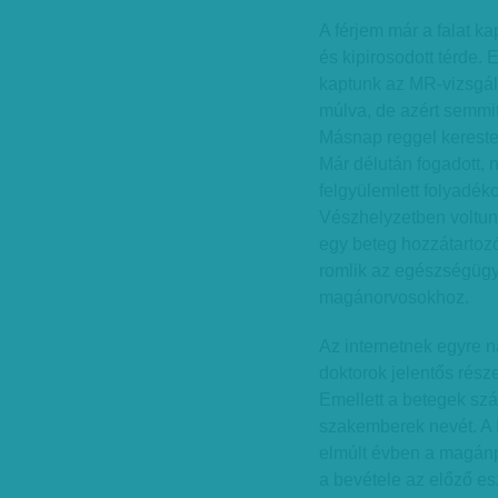
A férjem már a falat k
és kipirosodott térde.
kaptunk az MR-vizsgála
múlva, de azért semmit
Másnap reggel kerest
Már délután fogadott, n
felgyülemlett folyadék
Vészhelyzetben voltunk
egy beteg hozzátartoz
romlik az egészségügyi
magánorvosokhoz.
Az internetnek egyre 
doktorok jelentős rész
Emellett a betegek sz
szakemberek nevét. A 
elmúlt évben a magánp
a bevétele az előző e