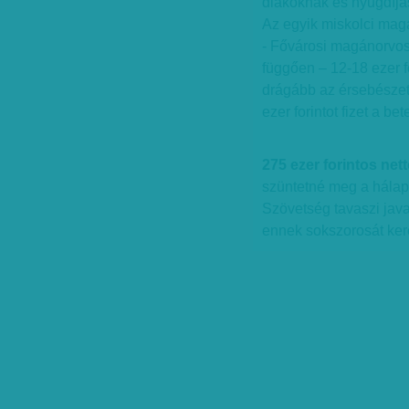
diákoknak és nyugdíja
Az egyik miskolci mag
- Fővárosi magánorvosi 
függően – 12-18 ezer fo
drágább az érsebészet 
ezer forintot fizet a bet
275 ezer forintos net
szüntetné meg a hála
Szövetség tavaszi jav
ennek sokszorosát kere