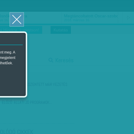
ősnők nőnapra
Megtáncoltatott Oscar-szobor
us 16.
2018. március 16.
i Hírekre, kattintson!
Kutatás
ent meg. A
start
 megjelent
Keresés
lhetőek.
stop
KÖVETKEZŐ:
TÜSSZENTETT MÁR VEZETÉS
KÖZBEN?
ELŐZŐ:
ÁLLATI JÓ PROGRAMOK...
OLÓDÓ CIKKEK