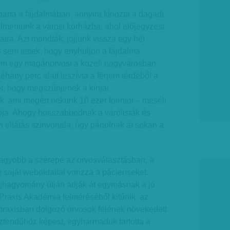
hirdetes
aparta a fájdalmában, annyira kínozta a dagadt
 Elmentünk a városi kórházba, ahol előjegyzést
tra. Azt mondták, jöjjünk vissza egy hét
 sem tettek, hogy enyhüljön a fájdalma.
em egy magánorvost a közeli nagyvárosban.
éhány perc alatt leszívta a férjem térdéből a
ot, hogy megszűnjenek a kínjai.
, ami megért nekünk 10 ezer forintot – meséli
ója. Ahogy hosszabbodnak a várólisták és
 ellátás színvonala, úgy pártolnak át sokan a
nagyobb a szerepe az orvosválasztásban, a
e saját weboldallal vonzza a pácienseket.
ájhagyomány útján adják át egymásnak a jó
Praxis Akadémia felméréséből kitűnik: az
raxisban dolgozó orvosok felének növekedett
sztendőhöz képest, egyharmaduk tartotta a