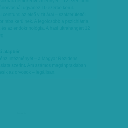
soknak némi kedvezménnyel – 12 ezer forint.
ánorvosnál ugyanez 10 ezerbe kerül.
centrum: az első vizit árai – szakterülettől
rintba kerülnek. A legolcsóbb a pszichiátria,
és az endokrinológia. A hasi ultrahangért 12
eg.
tó alapbér
pénz intézményét – a Magyar Rezidens
aslata szerint. Ám számos magánpraxisban
sik az orvosok – legálisan.
hirdetés