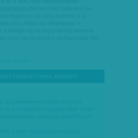
t az is vonz, hogy kiteljesedhetnek:
etgyógyászattal ötvözhetik tudásukat. Jut
bben foglalkozni az egész emberrel, s az
atják meg. Ahogy egy bőrgyógyász a
: a betegek egy bizonyos összeg felett már
ól. Ezért nem tanácsos e „lélektani határ” fölé
t…
osítás
,
hálapénz
thet a Vasárnapi Hírekre, kattintson!
a: a szakorvosi konzultáció 10 ezer, a
 15, a receptfelírás vizsgálat nélkül 7 ezer
 kisműtét kórházi ápolással együtt 60 ezer
lő: a teljes nőgyógyászati vizsgálat –