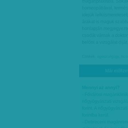
magánpraxisba. Sokaka
homeopátiával, termész
idejük lelkiismeretese
árakat is maguk szabh
honlapján megjegyezte
csodát várnak a doktort
belőni a vizsgálat díjá
Címkék:
egészségügy
,
bizt
Már előfize
Mennyi az annyi?
- Fővárosi magánklinik
nőgyógyászati vizsgálat
forint. A nőgyógyászati
forintba kerül.
- Debreceni magánrende