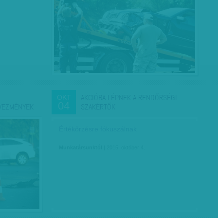
AKCIÓBA LÉPNEK A RENDŐRSÉGI
OKT
04
VEZMÉNYEK
SZAKÉRTŐK
Értékőrzésre fókuszálnak
Munkatársunktól
| 2015. október 4.