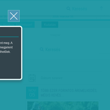
Keresés
ősnők nőnapra
Megtáncoltatott Oscar-szobor
us 16.
2018. március 16.
i Hírekre, kattintson!
Kutatás
magyar
ent meg. A
start
 megjelent
Keresés
lhetőek.
stop
Dátum szerint
TÖBB EZER FORINTOS ÁREMELKEDÉS,
NOV
05
MÉGIS KEVÉS…