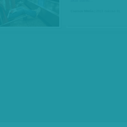
akár banki…
Csernok Miklós
| 2013. március 31.