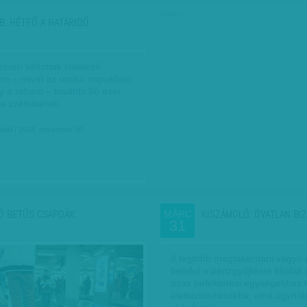
hirdetés
B: HÉTFŐ A HATÁRIDŐ
zren váltottak kötelező
 ám – mivel az utolsó napokban
y a roham – további 50 ezer
a számítanak.
któl
| 2014. november 30.
Ó BETŰS CSAPDÁK
KISZÁMOLÓ: ÓVATLAN BI
MÁRC
31
A legtöbb megtakarítani vágyó
belefut a pénzgyűjtésre kitalált 
azaz befektetési egységekhez k
életbiztosításokba, amit ügynö