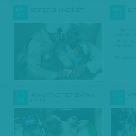
MEGFIZETNEK A HÁBORÚÉRT
KGF
MÁJ
NOV
24
30
Eddig 150 e
biztosítót,
mindig nag
felmondásr
Munkatársun
AKI NAGY PÉNZT FIZET, ELVÁRJA A
APR
AUG
AUG
28
12
CSODÁT