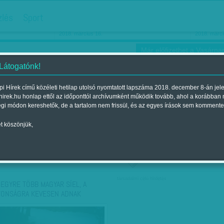
hirdetés
zlés
Sport
Ha még egyszer nyolcvanéves…
Barbie-h
2018. március 16.
2018. márci
Már előfizethet a Vasárnap
 Látogatónk!
i Hírek című közéleti hetilap utolsó nyomtatott lapszáma 2018. december 8-án jel
hirek.hu honlap ettől az időponttól archívumként működik tovább, ahol a korábban
ókusz
Szerintem
Ízlés
Sport
égi módon kereshetők, de a tartalom nem frissül, és az egyes írások sem kommente
t köszönjük,
ző szerint
Címke szerint
társadalmi célú hirdetés
 EGYRE TÖBB MAGYAR SÍEL, A
TONSÁGRA KEVESEN ADNAK