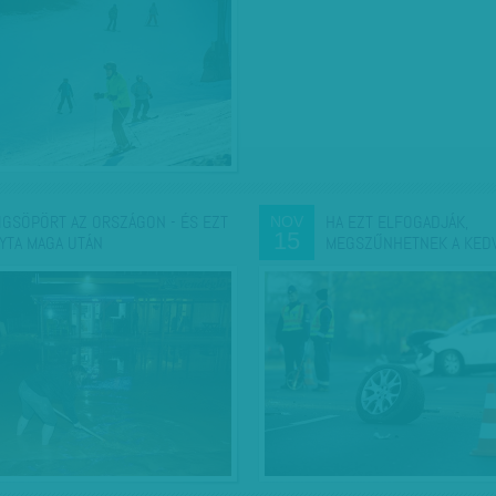
IGSÖPÖRT AZ ORSZÁGON - ÉS EZT
HA EZT ELFOGADJÁK,
NOV
15
YTA MAGA UTÁN
MEGSZŰNHETNEK A KED