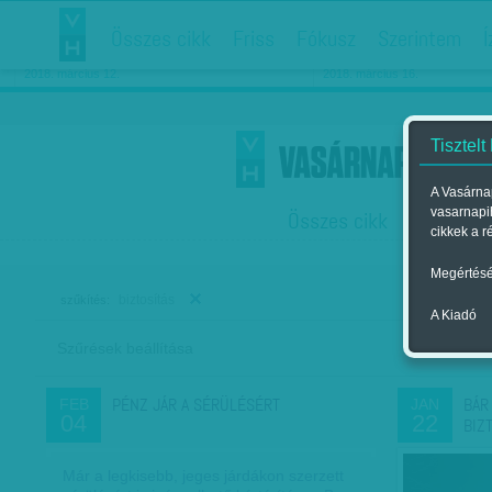
Összes cikk
Friss
Fókusz
Szerintem
Í
Chipekkel a rák ellen
Párkapcsolati matiné
2018. március 12.
2018. március 16.
Tisztelt
A Vasárnap
vasarnapi
Összes cikk
Friss
F
cikkek a r
Megértésé
biztosítás
szűkítés:
A Kiadó
Szűrések beállítása
Szer
PÉNZ JÁR A SÉRÜLÉSÉRT
BÁR
FEB
JAN
04
22
BIZ
Már a legkisebb, jeges járdákon szerzett