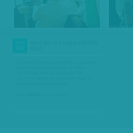
MÉGIS KELL AZ ÁLLAMNAK A BETEGEK
NOV
04
PÉNZE
A súlyosabb betegségeknél is a páciensek
pénzére támaszkodna már az állam –
derül ki egy fideszes javaslatból. Az
viszont továbbra sem tisztázott, hogy a
kórházakban pontosan mit…
Kun J. Viktória
| 2012. november 4.