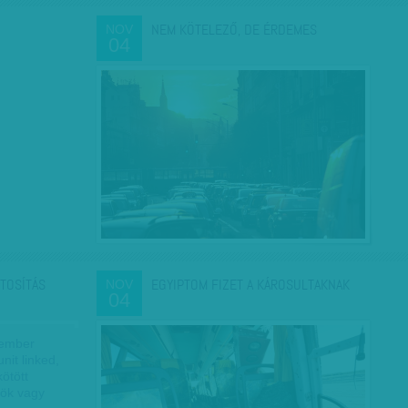
NEM KÖTELEZŐ, DE ÉRDEMES
NOV
04
ZTOSÍTÁS
EGYIPTOM FIZET A KÁROSULTAKNAK
NOV
04
 ember
unit linked,
ötött
kök vagy