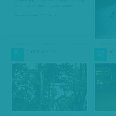
sérülésért is igényelhető kártérítés, a Bors
által megszólaltatott ügyvéd szerint.
Munkatársunktól
| 2017. február 4.
ELÁZOTT AZ ORSZÁG
VÉG
JÚL
MÁJ
16
28
HAG