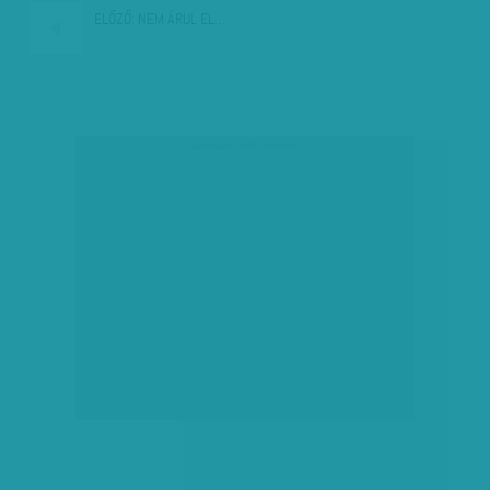
ELŐZŐ:
NEM ÁRUL EL…
társadalmi célú hirdetés