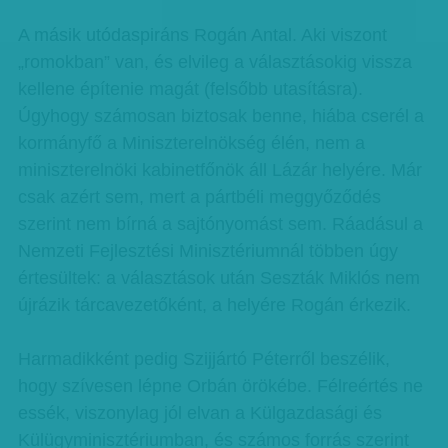
A másik utódaspiráns Rogán Antal. Aki viszont
„romokban” van, és elvileg a választásokig vissza
kellene építenie magát (felsőbb utasításra).
Úgyhogy számosan biztosak benne, hiába cserél a
kormányfő a Miniszterelnökség élén, nem a
miniszterelnöki kabinetfőnök áll Lázár helyére. Már
csak azért sem, mert a pártbéli meggyőződés
szerint nem bírná a sajtónyomást sem. Ráadásul a
Nemzeti Fejlesztési Minisztériumnál többen úgy
értesültek: a választások után Seszták Miklós nem
újrázik tárcavezetőként, a helyére Rogán érkezik.
Harmadikként pedig Szijjártó Péterről beszélik,
hogy szívesen lépne Orbán örökébe. Félreértés ne
essék, viszonylag jól elvan a Külgazdasági és
Külügyminisztériumban, és számos forrás szerint