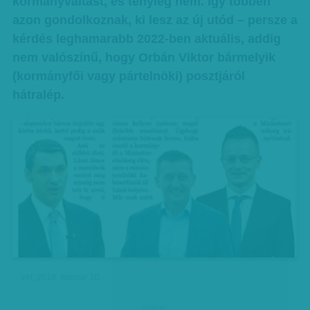
kormányváltást, és tényleg nem. Így többen
azon gondolkoznak, ki lesz az új utód – persze a
kérdés leghamarabb 2022-ben aktuális, addig
nem valószínű, hogy Orbán Viktor bármelyik
(kormányfői vagy pártelnöki) posztjáról
hátralép.
VH, 2018. február 10.
hirdetes