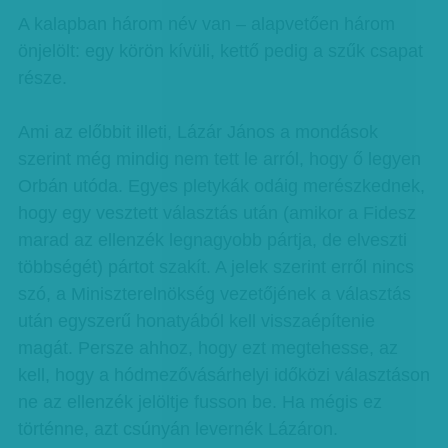
A kalapban három név van – alapvetően három
önjelölt: egy körön kívüli, kettő pedig a szűk csapat
része.
Ami az előbbit illeti, Lázár János a mondások
szerint még mindig nem tett le arról, hogy ő legyen
Orbán utóda. Egyes pletykák odáig merészkednek,
hogy egy vesztett választás után (amikor a Fidesz
marad az ellenzék legnagyobb pártja, de elveszti
többségét) pártot szakít. A jelek szerint erről nincs
szó, a Miniszterelnökség vezetőjének a választás
után egyszerű honatyából kell visszaépítenie
magát. Persze ahhoz, hogy ezt megtehesse, az
kell, hogy a hódmezővásárhelyi időközi választáson
ne az ellenzék jelöltje fusson be. Ha mégis ez
történne, azt csúnyán levernék Lázáron.