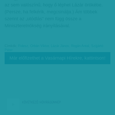
az sem valószínű, hogy ő léphet Lázár örökébe.
(Persze, ha felkérik, megcsinálja.) Ám többek
szerint az „utódlás” nem függ össze a
Miniszterelnökség irányításával.
Címkék:
Fidesz
,
Orbán Viktor
,
Lázár János
,
Rogán Antal
,
Szijjártó
Péter
Már előfizethet a Vasárnapi Hírekre, kattintson!
KÖVETKEZŐ:
HÓVIRÁGÜNNEP