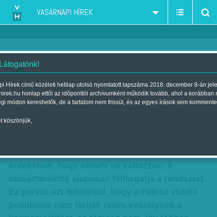
VASÁRNAPI HÍREK
 Látogatónk!
Három önjelölt királyfi
i Hírek című közéleti hetilap utolsó nyomtatott lapszáma 2018. december 8-án jel
hirek.hu honlap ettől az időponttól archívumként működik tovább, ahol a korábban
Szerző:
Munkatársunktól
| Megjelent a 2018. február 10.-i lapszámban
égi módon kereshetők, de a tartalom nem frissül, és az egyes írások sem kommente
t köszönjük,
Ahogy közeledik a választás, úgy dagad az új
kormánystruktúráról szóló pletyka. Abban
többé-kevésbé mindenki biztos, hogy annak
érdekében, hogy semmi ne változzon, a
miniszterelnök alaposan felforgatja a rendszert.
Ez persze azt feltételezi, hogy a Fidesz vezető
politikusai nem tartják reális veszélynek a