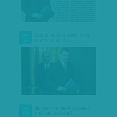
SZÁMOS TÖRTÉNET KERING ARRÓL,
OKT
14
HOGY MIÉRT HÁTRÁL KI…
KÍNOS HELYZET ORBÁN SZÁMÁRA -
OKT
01
DAFKEMINISZTERSÉG ÉS…