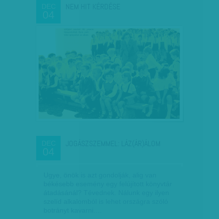
NEM HIT KÉRDÉSE
DEC
04
JOGÁSZSZEMMEL: LÁZ(ÁR)ÁLOM
DEC
04
Ugye, önök is azt gondolják, alig van
békésebb esemény egy felújított könyvtár
átadásánál? Tévednek. Nálunk egy ilyen
szelíd alkalomból is lehet országra szóló
botrányt kavarni.…