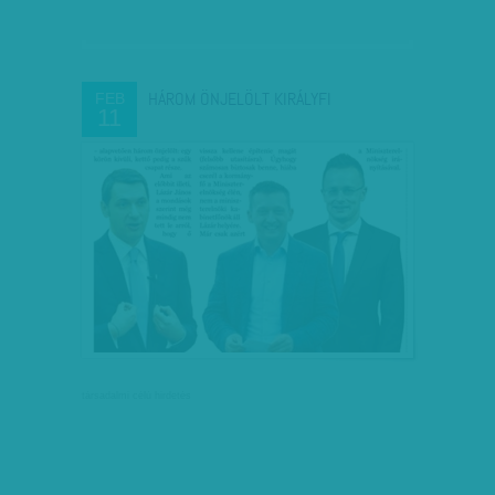
HÁROM ÖNJELÖLT KIRÁLYFI
FEB
11
társadalmi célú hirdetés