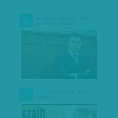
ÁLL A BÁL A KORMÁNYBAN - LÁZÁR
OKT
09
JÁNOS AMATŐR HIBÁKAT…
'TÓNI, TISZTÁZD MAGAD!' - MIT KEZD
OKT
09
ORBÁN A…