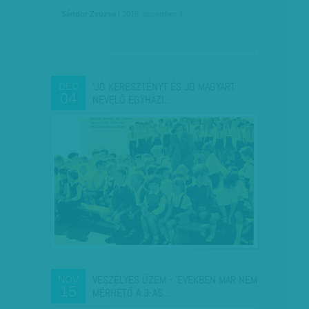
Sándor Zsuzsa
| 2016. december 4.
'JÓ KERESZTÉNYT ÉS JÓ MAGYART
DEC
04
NEVELŐ EGYHÁZI…
VESZÉLYES ÜZEM - 'ÉVEKBEN MÁR NEM
NOV
15
MÉRHETŐ A 3-AS…