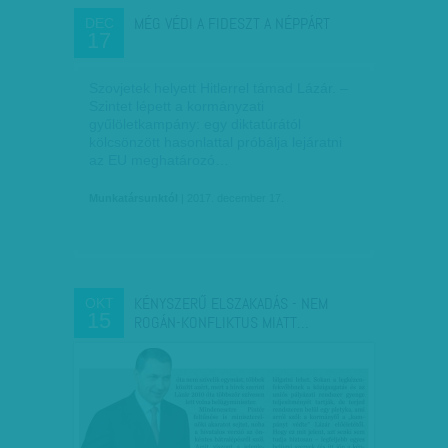
MÉG VÉDI A FIDESZT A NÉPPÁRT
DEC
17
Szovjetek helyett Hitlerrel támad Lázár. –
Szintet lépett a kormányzati
gyűlöletkampány: egy diktatúrától
kölcsönzött hasonlattal próbálja lejáratni
az EU meghatározó…
Munkatársunktól
| 2017. december 17.
KÉNYSZERŰ ELSZAKADÁS - NEM
OKT
15
ROGÁN-KONFLIKTUS MIATT…