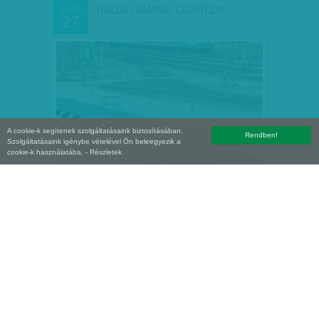
TARLÓS LÁZÁRRAL CSÖRTÉZIK
AUG
27
A cookie-k segítenek szolgáltatásaink biztosításában.
Rendben!
Szolgáltatásaink igénybe vételével Ön beleegyezik a
cookie-k használatába.
- Részletek
HETI ABSZURD: ANDY, A SZEMÉLY
AUG
21