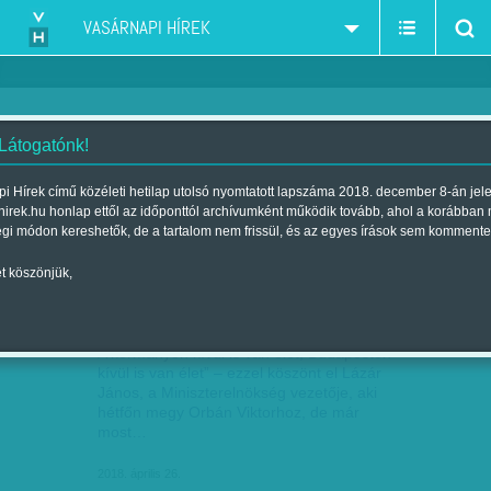
VASÁRNAPI HÍREK
 Látogatónk!
Lázár János
szűkítés:
i Hírek című közéleti hetilap utolsó nyomtatott lapszáma 2018. december 8-án jel
hirek.hu honlap ettől az időponttól archívumként működik tovább, ahol a korábban
égi módon kereshetők, de a tartalom nem frissül, és az egyes írások sem kommente
t köszönjük,
ELKÖSZÖNT LÁZÁR
ÁPR
26
A kormányon kívül is van élet, Budapesten
kívül is van élet” – ezzel köszönt el Lázár
János, a Miniszterelnökség vezetője, aki
hétfőn megy Orbán Viktorhoz, de már
most…
2018. április 26.