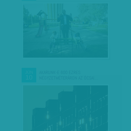
AKARUNK-E 600 EZRES
JÚN
10
NÉGYZETMÉTERÁRON AZ ÓCSAI…