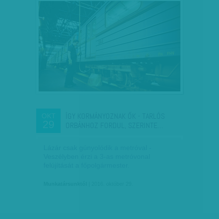
ÍGY KORMÁNYOZNAK ŐK - TARLÓS
OKT
29
ORBÁNHOZ FORDUL, SZERINTE…
Lázár csak gúnyolódik a metróval -
Veszélyben érzi a 3-as metróvonal
felújítását a főpolgármester.
Munkatársunktól
| 2016. október 29.