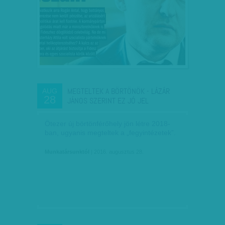
MEGTELTEK A BÖRTÖNÖK - LÁZÁR
AUG
28
JÁNOS SZERINT EZ JÓ JEL
Ötezer új börtönférőhely jön létre 2018-
ban, ugyanis megteltek a „fegyintézetek”.
Munkatársunktól
| 2016. augusztus 28.