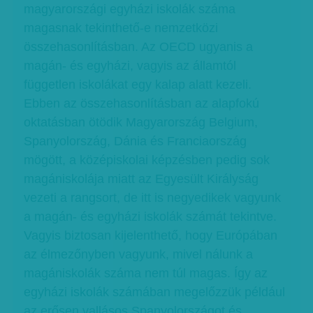
magyarországi egyházi iskolák száma
magasnak tekinthető-e nemzetközi
összehasonlításban. Az OECD ugyanis a
magán- és egyházi, vagyis az államtól
független iskolákat egy kalap alatt kezeli.
Ebben az összehasonlításban az alapfokú
oktatásban ötödik Magyarország Belgium,
Spanyolország, Dánia és Franciaország
mögött, a középiskolai képzésben pedig sok
magániskolája miatt az Egyesült Királyság
vezeti a rangsort, de itt is negyedikek vagyunk
a magán- és egyházi iskolák számát tekintve.
Vagyis biztosan kijelenthető, hogy Európában
az élmezőnyben vagyunk, mivel nálunk a
magániskolák száma nem túl magas. Így az
egyházi iskolák számában megelőzzük például
az erősen vallásos Spanyolországot és