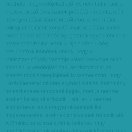
vitatható, megkérdőjelezhető, és nem tudni, kiállja-
e a következő évszázadok próbáját – mondta múlt
hétvégén Lázár János Mezőtúron, a református
kollégium felújított könyvtárának átadásán, ismét
követ dobva az oktatás nyugodtnak egyébként sem
nevezhető vizeibe. Ezek a kijelentések még
betudhatóak lennének annak, hogy a
Miniszterelnökség vezetője valami kedveset akart
mondani a vendéglátóinak, az viszont már az
oktatás többi szereplőjének is szemet szúrt, hogy
Lázár kiemelte: minden egyházi oktatási intézmény
terjeszkedését támogatni fogják, mert „a nemzet
ezeken keresztül erősödik”, sőt, az új nemzeti
alaptantervet és a magyar oktatáspolitika
megszervezését ezeknek az elveknek rendelik alá.
A főminiszter szavai azért is keltenek nagy
megütközést az oktatásban dolgozók körében, mert