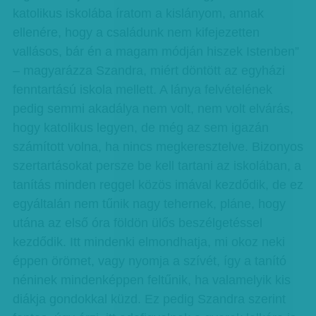
katolikus iskolába íratom a kislányom, annak
ellenére, hogy a családunk nem kifejezetten
vallásos, bár én a magam módján hiszek Istenben”
– magyarázza Szandra, miért döntött az egyházi
fenntartású iskola mellett. A lánya felvételének
pedig semmi akadálya nem volt, nem volt elvárás,
hogy katolikus legyen, de még az sem igazán
számított volna, ha nincs megkeresztelve. Bizonyos
szertartásokat persze be kell tartani az iskolában, a
tanítás minden reggel közös imával kezdődik, de ez
egyáltalán nem tűnik nagy tehernek, pláne, hogy
utána az első óra földön ülős beszélgetéssel
kezdődik. Itt mindenki elmondhatja, mi okoz neki
éppen örömet, vagy nyomja a szívét, így a tanító
néninek mindenképpen feltűnik, ha valamelyik kis
diákja gondokkal küzd. Ez pedig Szandra szerint