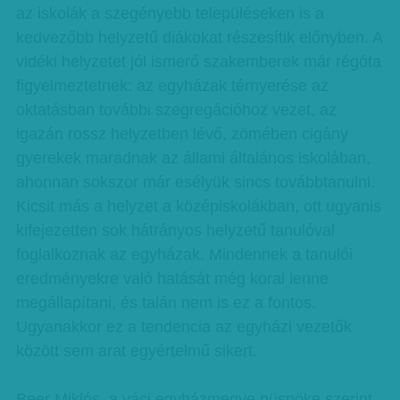
az iskolák a szegényebb településeken is a
kedvezőbb helyzetű diákokat részesítik előnyben. A
vidéki helyzetet jól ismerő szakemberek már régóta
figyelmeztetnek: az egyházak térnyerése az
oktatásban további szegregációhoz vezet, az
igazán rossz helyzetben lévő, zömében cigány
gyerekek maradnak az állami általános iskolában,
ahonnan sokszor már esélyük sincs továbbtanulni.
Kicsit más a helyzet a középiskolákban, ott ugyanis
kifejezetten sok hátrányos helyzetű tanulóval
foglalkoznak az egyházak. Mindennek a tanulói
eredményekre való hatását még korai lenne
megállapítani, és talán nem is ez a fontos.
Ugyanakkor ez a tendencia az egyházi vezetők
között sem arat egyértelmű sikert.
Beer Miklós, a váci egyházmegye püspöke szerint