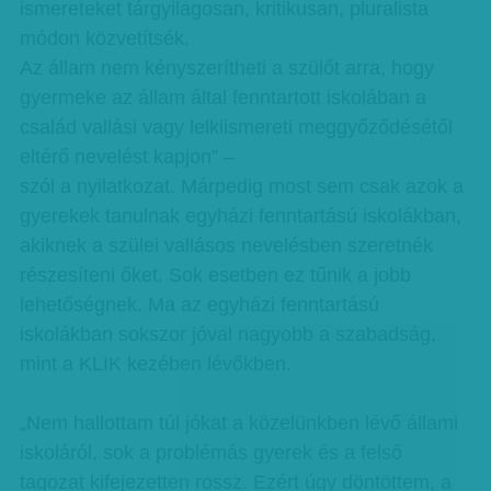
ismereteket tárgyilagosan, kritikusan, pluralista
módon közvetítsék.
Az állam nem kényszerítheti a szülőt arra, hogy
gyermeke az állam által fenntartott iskolában a
család vallási vagy lelkiismereti meggyőződésétől
eltérő nevelést kapjon” –
szól a nyilatkozat. Márpedig most sem csak azok a
gyerekek tanulnak egyházi fenntartású iskolákban,
akiknek a szülei vallásos nevelésben szeretnék
részesíteni őket. Sok esetben ez tűnik a jobb
lehetőségnek. Ma az egyházi fenntartású
iskolákban sokszor jóval nagyobb a szabadság,
mint a KLIK kezében lévőkben.
„Nem hallottam túl jókat a közelünkben lévő állami
iskoláról, sok a problémás gyerek és a felső
tagozat kifejezetten rossz. Ezért úgy döntöttem, a