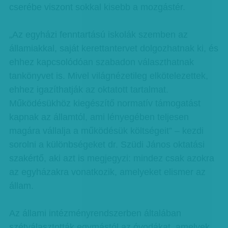
cserébe viszont sokkal kisebb a mozgástér.
„Az egyházi fenntartású iskolák szemben az
államiakkal, saját kerettantervet dolgozhatnak ki, és
ehhez kapcsolódóan szabadon választhatnak
tankönyvet is. Mivel világnézetileg elkötelezettek,
ehhez igazíthatják az oktatott tartalmat.
Működésükhöz kiegészítő normatív támogatást
kapnak az államtól, ami lényegében teljesen
magára vállalja a működésük költségeit” – kezdi
sorolni a különbségeket dr. Szüdi János oktatási
szakértő, aki azt is megjegyzi: mindez csak azokra
az egyházakra vonatkozik, amelyeket elismer az
állam.
Az állami intézményrendszerben általában
szétválasztották egymástól az óvodákat, amelyek