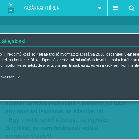
VASÁRNAPI HÍREK
 Látogatónk!
Nem hit kérdése
i Hírek című közéleti hetilap utolsó nyomtatott lapszáma 2018. december 8-án jel
hirek.hu honlap ettől az időponttól archívumként működik tovább, ahol a korábban
Szerzők:
F. Szabó Kata
,
Kertész Anna
| Megjelent a 2016. december
égi módon kereshetők, de a tartalom nem frissül, és az egyes írások sem kommente
03.-i lapszámban
t köszönjük,
A jelentkezők közötti válogatás lehetősége,
finanszírozási biztonság, egyéni tanterv és
szabad tankönyvválasztás – ennyivel jut több
egy egyházi iskolának az államiaknál
- Egyre több szülő választja az egyházi
iskolákat, de nem feltétlenül vallási
meggyőződésből