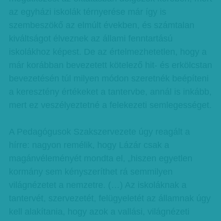
az egyházi iskolák térnyerése már így is
szembeszökő az elmúlt években, és számtalan
kiváltságot élveznek az állami fenntartású
iskolákhoz képest. De az értelmezhetetlen, hogy a
már korábban bevezetett kötelező hit- és erkölcstan
bevezetésén túl milyen módon szeretnék beépíteni
a keresztény értékeket a tantervbe, annál is inkább,
mert ez veszélyeztetné a felekezeti semlegességet.
A Pedagógusok Szakszervezete úgy reagált a
hírre: nagyon remélik, hogy Lázár csak a
magánvéleményét mondta el, „hiszen egyetlen
kormány sem kényszeríthet rá semmilyen
világnézetet a nemzetre. (…) Az iskoláknak a
tantervét, szervezetét, felügyeletét az államnak úgy
kell alakítania, hogy azok a vallási, világnézeti