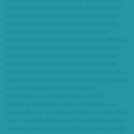
maradtak az önkormányzatoknál, és az iskolákat,
amelyeket a KLIK, szakképzés esetén pedig a
Nemzetgazdasági Minisztérium tart fenn. „Ezek
között az intézmények között gyakorlatilag
semmilyen kapcsolat nincs, ez pedig megnehezíti a
gyerekek életpályáját, előrelépését. Az egyházak
kezében viszont rengeteg olyan intézmény van,
amely egy helyen tömöríti az óvodát, általános
iskolát, a gimnáziumot akár kollégiummal együtt, ez
pedig azért fontos, mert a szülőnek nagy nyugalmat
ad, hogy beíratja a gyerekét valahova
háromévesen, és onnantól nem kell azon
görcsölnie, hogy hova megy majd iskolába, hol
tanul tovább, az útja simának tűnik” – mondja Szüdi
János. Szerinte ráadásul nem lehet általánosítani,
vannak olyan egyházak, ahol komolyabban veszik