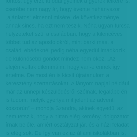
fontos, úgy érzi, itt odafigyelnek a gyerek lelkére is,
cserébe nem nagy ár, hogy évente néhányszor
„ajánlatos” elmenni misére, de következménye
annak sincs, ha ezt nem teszik. Néha ugyan furcsa
helyzeteket szül a családban, hogy a kilencéves
többet tud az apostolokról, mint bárki más, a
családi ebédeknél pedig néha egyedül imádkozik,
de különösebb gondot mindez nem okoz. „Az
elején voltak dilemmáim, hogy van-e ennek így
értelme. De most én is kicsit újratanulom a
keresztény szertartásokat. A lányom napjai például
már az ünnepi készülődésről szólnak, legalább én
is tudom, melyik gyertya mit jelent az adventi
koszorún” – mondja Szandra, akinek egyedül az
nem tetszik, hogy a hittan elég kemény, dolgozatot
írnak belőle, amiért osztályzat jár, és a házi feladat
is elég sok. De így van ez az állami iskolákban is,