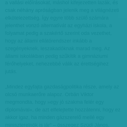
a vallási előírásokat, máshol kifejezetten lazák, és
csak néhány apróságban jelenik meg a világnézeti
elkötelezettség. Így egyre több szülő számára
jelenthet vonzó alternatívát az egyházi iskola, a
folyamat pedig a szakértő szerint oda vezethet,
hogy az állami ellátórendszer inkább a
szegényeknek, leszakadóknak marad meg. Az
állami iskolákban pedig szűkítik a gimnáziumi
férőhelyeket, nehezebbé válik az érettségihez
jutás.
„Mindez egyfajta gazdaságpolitika része, amely az
olcsó munkaerőre alapoz. Orbán Viktor
megmondta, hogy »egy jó szakma felér egy
diplomával«, de azt elfelejtette hozzátenni, hogy ez
akkor igaz, ha minden gázszerelő mellé egy
miniszterelnök is jár” – összegez Szüdi János.