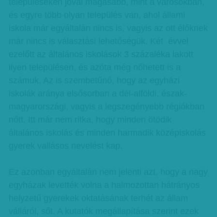
településeken jóval magasabb, mint a városokban,
és egyre több olyan település van, ahol állami
iskola már egyáltalán nincs is, vagyis az ott élőknek
már nincs is választási lehetőségük. Két évvel
ezelőtt az általános iskolások 3 százaléka lakott
ilyen településen, és azóta még nőhetett is a
számuk. Az is szembetűnő, hogy az egyházi
iskolák aránya elsősorban a dél-alföldi, észak-
magyarországi, vagyis a legszegényebb régiókban
nőtt. Itt már nem ritka, hogy minden ötödik
általános iskolás és minden harmadik középiskolás
gyerek vallásos nevelést kap.
Ez azonban egyáltalán nem jelenti azt, hogy a nagy
egyházak levették volna a halmozottan hátrányos
helyzetű gyerekek oktatásának terhét az állam
válláról, sőt. A kutatók megállapítása szerint ezek