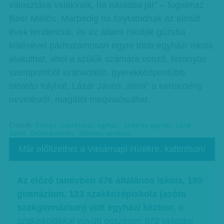
választása valakinek, ha iskolába jár” – fogalmaz
Beer Miklós. Márpedig ha folytatódnak az elmúlt
évek tendenciái, és az állami iskolák gúzsba
kötésével párhuzamosan egyre több egyházi iskola
alakulhat, ahol a szülők számára vonzó, bizonyos
szempontból szabadabb, gyerekközpontúbb
oktatás folyhat, Lázár János „álma” a keresztény
nevelésről, magától megvalósulhat.
Címkék:
Fókusz
,
közoktatás
,
egyház - állam és egyház
,
Lázár
János
,
Orbán-kormány
,
illiberális rendszer
Már előfizethet a Vasárnapi Hírekre, kattintson!
Az előző tanévben 476 általános iskola, 190
gimnázium, 123 szakközépiskola (azóta
szakgimnázium) volt egyházi kézben
, a
szakiskolákkal együtt összesen 872 oktatási