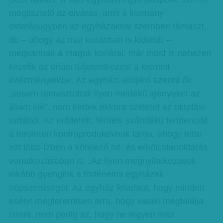
megtisztelő az elvárás, amit a kormány
oktatásügyben az egyházakkal szemben támaszt,
de – ahogy az már korábban is kiderült –
megvannak a maguk korlátai: már most is nehezen
kezelik az óriási túljelentkezést a kiemelt
intézményeikbe. Az egyházi elöljáró szerint ők
„sosem támasztottak ilyen mértékű igényeket az
állam elé”, nem kértek ekkora szeletet az oktatási
tortából. Az erőltetett, térítési szándékú tendenciát
a területen kontraproduktívnak tartja, ahogy tette
ezt több ízben a kötelező hit- és erkölcstanoktatás
vonatkozásában is. „Az ilyen megnyilatkozások
inkább gyengítik a történelmi egyházak
népszerűségét. Az egyház feladata, hogy minden
esélyt megteremtsen arra, hogy valaki megtalálja
Istent, nem pedig az, hogy ne legyen más