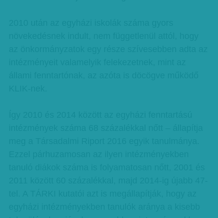
2010 után az egyházi iskolák száma gyors
növekedésnek indult, nem függetlenül attól, hogy
az önkormányzatok egy része szívesebben adta az
intézményeit valamelyik felekezetnek, mint az
állami fenntartónak, az azóta is döcögve működő
KLIK-nek.
Így 2010 és 2014 között az egyházi fenntartású
intézmények száma 68 százalékkal nőtt – állapítja
meg a Társadalmi Riport 2016 egyik tanulmánya.
Ezzel párhuzamosan az ilyen intézményekben
tanuló diákok száma is folyamatosan nőtt, 2001 és
2011 között 60 százalékkal, majd 2014-ig újabb 47-
tel. A TÁRKI kutatói azt is megállapítják, hogy az
egyházi intézményekben tanulók aránya a kisebb