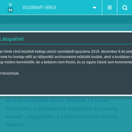
VASÁRNAPI HÍREK
 Látogatónk!
Határok kijelölve
i Hírek című közéleti hetilap utolsó nyomtatott lapszáma 2018. december 8-án jel
hirek.hu honlap ettől az időponttól archívumként működik tovább, ahol a korábban
Szerző:
DHN
| Megjelent a 2015. július 25.-i lapszámban
égi módon kereshetők, de a tartalom nem frissül, és az egyes írások sem kommente
t köszönjük,
Nyilvánosságra hozták az idei egyetemi felvételi
ponthatárokat. Csütörtök este több mint
százezer diák várta izgatottan, hogy kiderüljön,
mi lesz a további sorsa, közülük 72 ezren
örülhettek, a többieknek legfeljebb a remény
maradt – legalábbis a szeptemberben induló
tanévre.