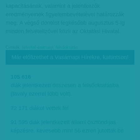
kapacitásának, valamint a jelentkezők
eredményeinek figyelembevételével határozzák
meg. A végső döntést legkésőbb augusztus 5-ig
minden felvételizővel közli az Oktatási Hivatal.
Címkék:
felvételi-érettségi
,
felsőoktatás
Már előfizethet a Vasárnapi Hírekre, kattintson!
105 616
diák jelentkezett összesen a felsőoktatásba
(tavaly ezerrel több volt).
72 171 diákot vettek fel
91 595 diák jelentkezett állami ösztöndíjas
képzésre, kevesebb mint 56 ezren jutottak be