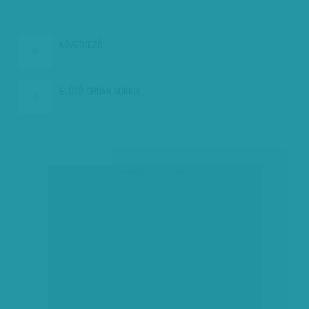
KÖVETKEZŐ:
…
ELŐZŐ:
ORBÁN SOKKOL,…
társadalmi célú hirdetés