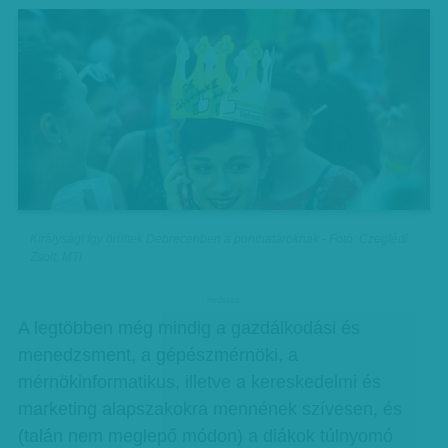
Királyság! Így örültek Debrecenben a ponthatároknak - Fotó: Czeglédi
Zsolt, MTI
hirdetes
A legtöbben még mindig a gazdálkodási és
menedzsment, a gépészmérnöki, a
mérnökinformatikus, illetve a kereskedelmi és
marketing alapszakokra mennének szívesen, és
(talán nem meglepő módon) a diákok túlnyomó