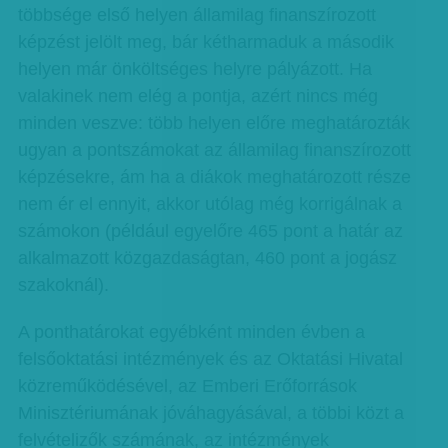
többsége első helyen államilag finanszírozott
képzést jelölt meg, bár kétharmaduk a második
helyen már önköltséges helyre pályázott. Ha
valakinek nem elég a pontja, azért nincs még
minden veszve: több helyen előre meghatározták
ugyan a pontszámokat az államilag finanszírozott
képzésekre, ám ha a diákok meghatározott része
nem ér el ennyit, akkor utólag még korrigálnak a
számokon (például egyelőre 465 pont a határ az
alkalmazott közgazdaságtan, 460 pont a jogász
szakoknál).
A ponthatárokat egyébként minden évben a
felsőoktatási intézmények és az Oktatási Hivatal
közreműködésével, az Emberi Erőforrások
Minisztériumának jóváhagyásával, a többi közt a
felvételizők számának, az intézmények