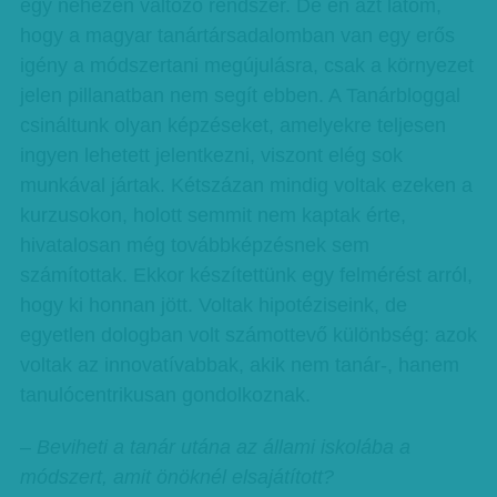
egy nehezen változó rendszer. De én azt látom,
hogy a magyar tanártársadalomban van egy erős
igény a módszertani megújulásra, csak a környezet
jelen pillanatban nem segít ebben. A Tanárbloggal
csináltunk olyan képzéseket, amelyekre teljesen
ingyen lehetett jelentkezni, viszont elég sok
munkával jártak. Kétszázan mindig voltak ezeken a
kurzusokon, holott semmit nem kaptak érte,
hivatalosan még továbbképzésnek sem
számítottak. Ekkor készítettünk egy felmérést arról,
hogy ki honnan jött. Voltak hipotéziseink, de
egyetlen dologban volt számottevő különbség: azok
voltak az innovatívabbak, akik nem tanár-, hanem
tanulócentrikusan gondolkoznak.
– Beviheti a tanár utána az állami iskolába a
módszert, amit önöknél elsajátított?