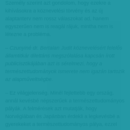
Személy szerint azt gondolom, hogy ezekre a
kihívásokra a köznevelési törvény és az új
alaptanterv nem rossz válaszokat ad, hanem
egyszerűen nem is reagál rájuk, mintha nem is
létezne a probléma.
– Czunyiné dr. Bertalan Judit köznevelésért felelős
államtitkár dilettáns megszólalása kapcsán írott
publicisztikájában azt is sérelmezi, hogy a
természettudományok ismerete nem igazán tartozik
az alapműveltségbe.
– Ez világjelenség. Minél fejlettebb egy ország,
annál kevésbé népszerűek a természettudományos
pályák. A felmérések azt mutatják, hogy
Norvégiában és Japánban érdekli a legkevésbé a
gyerekeket a természettudományos pálya, ezzel