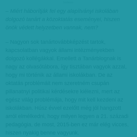
hirdetes
– Miért háborítják fel egy alapítványi iskolában
dolgozó tanárt a közoktatás eseményei, hiszen
önök védett helyzetben vannak, nem?
– Nagyon sok tanártovábbképzést tartok,
kapcsolatban vagyok állami intézményekben
dolgozó kollégákkal. Emellett a Tanárblognak is
nagy az olvasótábora, így tisztában vagyok azzal,
hogy mi történik az állami iskolákban. De az
oktatás problémáit nem szeretném csupán
pillanatnyi politikai kérdésekre kiélezni, mert az
egész világ problémája, hogy mit kell kezdeni az
iskolákban. Húsz évvel ezelőtt még jól hangzott
arról elmélkedni, hogy milyen legyen a 21. századi
pedagógia, de most, 2015-ben ez már elég vicces,
hiszen nyakig benne vagyunk.