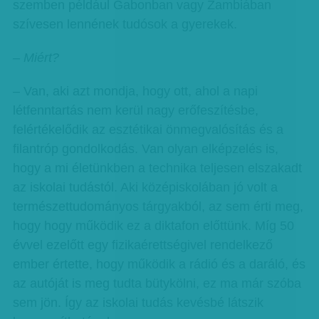
szemben például Gabonban vagy Zambiában
szívesen lennének tudósok a gyerekek.
– Miért?
– Van, aki azt mondja, hogy ott, ahol a napi
létfenntartás nem kerül nagy erőfeszítésbe,
felértékelődik az esztétikai önmegvalósítás és a
filantróp gondolkodás. Van olyan elképzelés is,
hogy a mi életünkben a technika teljesen elszakadt
az iskolai tudástól. Aki középiskolában jó volt a
természettudományos tárgyakból, az sem érti meg,
hogy hogy működik ez a diktafon előttünk. Míg 50
évvel ezelőtt egy fizikaérettségivel rendelkező
ember értette, hogy működik a rádió és a daráló, és
az autóját is meg tudta bütykölni, ez ma már szóba
sem jön. Így az iskolai tudás kevésbé látszik