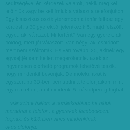
segítségével én kérdezek valamit, nekik meg kell
jelölniük vagy be kell írniuk a választ a telefonjukon.
Egy klasszikus osztályteremben a tanár feltesz egy
kérdést, a 30 gyerekből jelentkezik 5, majd felszólít
egyet, aki válaszol. Mi történt? Van egy gyerek, aki
boldog, mert jól válaszolt. Van négy, aki csalódott,
mert nem szólították. És van további 25, akinek egy
agysejtjét sem kellett megerőltetnie. Ezek az
ingyenesen elérhető programok lehetővé teszik,
hogy mindenkit bevonjak. De molekulákat is
egyszerűbb 3D-ben bemutatni a telefonjaikon, mint
egy maketten, amit mindenki 5 másodpercig foghat.
– Már szinte hallom a tamáskodókat: ha náluk
maradhat a telefon, a gyerekek facebookozni
fognak, és különben sincs mindenkinek
okostelefonja.