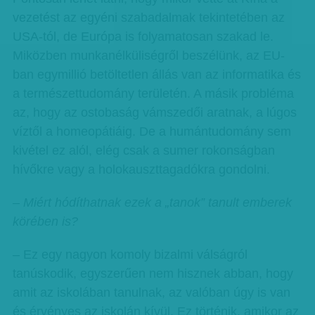
vezetést az egyéni szabadalmak tekintetében az
USA-tól, de Európa is folyamatosan szakad le.
Miközben munkanélküliségről beszélünk, az EU-
ban egymillió betöltetlen állás van az informatika és
a természettudomány területén. A másik probléma
az, hogy az ostobaság vámszedői aratnak, a lúgos
víztől a homeopátiáig. De a humántudomány sem
kivétel ez alól, elég csak a sumer rokonságban
hívőkre vagy a holokauszttagadókra gondolni.
– Miért hódíthatnak ezek a „tanok” tanult emberek
körében is?
– Ez egy nagyon komoly bizalmi válságról
tanúskodik, egyszerűen nem hisznek abban, hogy
amit az iskolában tanulnak, az valóban úgy is van
és érvényes az iskolán kívül. Ez történik, amikor az