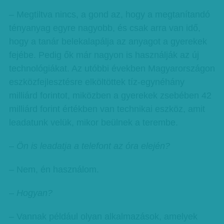
– Megtiltva nincs, a gond az, hogy a megtanítandó
tényanyag egyre nagyobb, és csak arra van idő,
hogy a tanár belekalapálja az anyagot a gyerekek
fejébe. Pedig ők már nagyon is használják az új
technológiákat. Az utóbbi években Magyarországon
eszközfejlesztésre elköltöttek tíz-egynéhány
milliárd forintot, miközben a gyerekek zsebében 42
milliárd forint értékben van technikai eszköz, amit
leadatunk velük, mikor beülnek a terembe.
– Ön is leadatja a telefont az óra elején?
– Nem, én használom.
– Hogyan?
– Vannak például olyan alkalmazások, amelyek