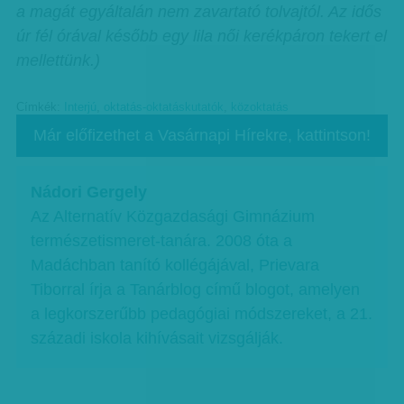
a magát egyáltalán nem zavartató tolvajtól. Az idős
úr fél órával később egy lila női kerékpáron tekert el
mellettünk.)
Címkék:
Interjú
,
oktatás-oktatáskutatók
,
közoktatás
Már előfizethet a Vasárnapi Hírekre, kattintson!
Nádori Gergely
Az Alternatív Közgazdasági Gimnázium
természetismeret-tanára. 2008 óta a
Madáchban tanító kollégájával, Prievara
Tiborral írja a Tanárblog című blogot, amelyen
a legkorszerűbb pedagógiai módszereket, a 21.
századi iskola kihívásait vizsgálják.