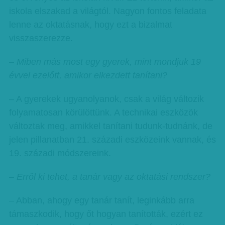
iskola elszakad a világtól. Nagyon fontos feladata
lenne az oktatásnak, hogy ezt a bizalmat
visszaszerezze.
– Miben más most egy gyerek, mint mondjuk 19
évvel ezelőtt, amikor elkezdett tanítani?
– A gyerekek ugyanolyanok, csak a világ változik
folyamatosan körülöttünk. A technikai eszközök
változtak meg, amikkel tanítani tudunk-tudnánk, de
jelen pillanatban 21. századi eszközeink vannak, és
19. századi módszereink.
– Erről ki tehet, a tanár vagy az oktatási rendszer?
– Abban, ahogy egy tanár tanít, leginkább arra
támaszkodik, hogy őt hogyan tanították, ezért ez