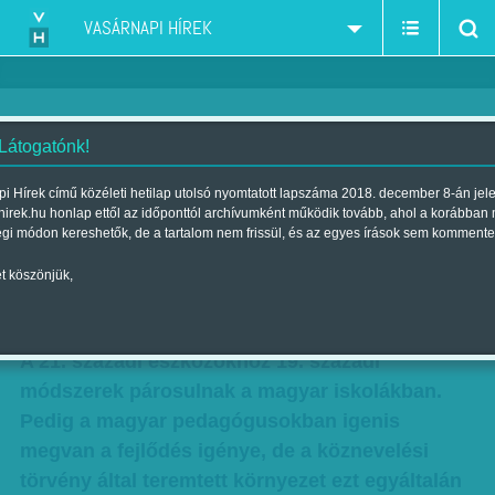
VASÁRNAPI HÍREK
 Látogatónk!
'Ez történik, amikor az iskola
i Hírek című közéleti hetilap utolsó nyomtatott lapszáma 2018. december 8-án jel
hirek.hu honlap ettől az időponttól archívumként működik tovább, ahol a korábban
elszakad a világtól' - Interjú az
égi módon kereshetők, de a tartalom nem frissül, és az egyes írások sem kommente
AKG tanárával
t köszönjük,
Szerző:
F. Szabó Kata
| Megjelent a 2015. július 04.-i lapszámban
A 21. századi eszközökhöz 19. századi
módszerek párosulnak a magyar iskolákban.
Pedig a magyar pedagógusokban igenis
megvan a fejlődés igénye, de a köznevelési
törvény által teremtett környezet ezt egyáltalán