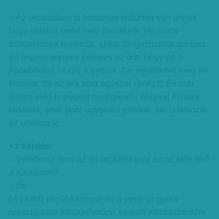
– Az oktatásban is hatalmas kultúrája van annak,
hogy valamit miért nem csinálunk. Ha nincs
mindenkinek telefonja, akkor dolgozhatnak párban.
És legyen annyira érdekes az óra, hogy ne a
Facebookot nézze a gyerek. De egyébként meg mi
történik, ha az óra alatt egyszer ránéz?! Én már
láttam elég bonyolult nonfiguratív ábrákat füzetek
oldalain, amik pont ugyanazt jelentik. Aki unatkozik,
az unatkozik.
+1 kérdés:
– Véletlenül nem az ön biciklijét tolja az az idős férfi
a túloldalon?
– De.
(A biciklit végül fotósunk és a tanár úr gyors
reakciójának köszönhetően sikerült visszaszerezni