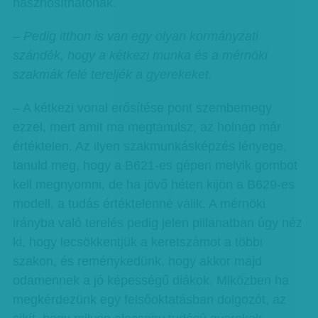
hasznosíthatónak.
– Pedig itthon is van egy olyan kormányzati
szándék, hogy a kétkezi munka és a mérnöki
szakmák felé tereljék a gyerekeket.
– A kétkezi vonal erősítése pont szembemegy
ezzel, mert amit ma megtanulsz, az holnap már
értéktelen. Az ilyen szakmunkásképzés lényege,
tanuld meg, hogy a B621-es gépen melyik gombot
kell megnyomni, de ha jövő héten kijön a B629-es
modell, a tudás értéktelenné válik. A mérnöki
irányba való terelés pedig jelen pillanatban úgy néz
ki, hogy lecsökkentjük a keretszámot a többi
szakon, és reménykedünk, hogy akkor majd
odamennek a jó képességű diákok. Miközben ha
megkérdezünk egy felsőoktatásban dolgozót, az