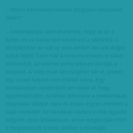
– Milyen kihívásokra kellene sürgősen válaszokat
találni?
– Folyamatosan átstrukturálódik, hogy mi az a
tudás, és az iskola nem követi ezt a változást. A
középkorban az volt az okos ember, aki sok dolgot
tudott fejből. Ezen már a könyvnyomtatás is sokat
változtatott, az internet pedig teljesen felrúgta a
dolgokat. A világ olyan készségeket vár el, amiket
egy iskolai helyzet nem értékel sokra. Egy
munkahelyen mindenkitől azt várják el, hogy
együttműködjön, önállóan felismerje a problémákat,
megoldást találjon rájuk és képes legyen értékelni a
saját munkáját. Az iskolában viszont a diák egyedül
dolgozik olyan feladatokon, amire megtanítják előre
a megoldást és a tanár értékeli a munkáját.