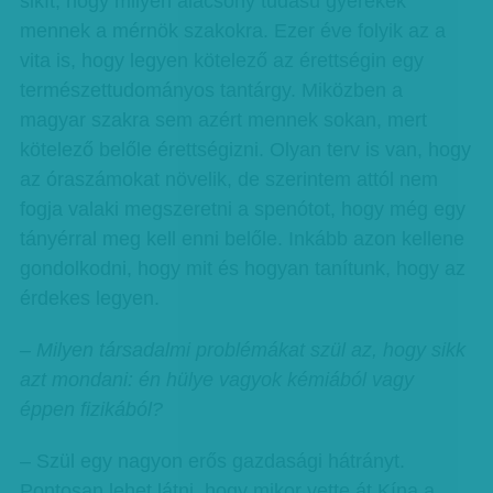
sikít, hogy milyen alacsony tudású gyerekek
mennek a mérnök szakokra. Ezer éve folyik az a
vita is, hogy legyen kötelező az érettségin egy
természettudományos tantárgy. Miközben a
magyar szakra sem azért mennek sokan, mert
kötelező belőle érettségizni. Olyan terv is van, hogy
az óraszámokat növelik, de szerintem attól nem
fogja valaki megszeretni a spenótot, hogy még egy
tányérral meg kell enni belőle. Inkább azon kellene
gondolkodni, hogy mit és hogyan tanítunk, hogy az
érdekes legyen.
– Milyen társadalmi problémákat szül az, hogy sikk
azt mondani: én hülye vagyok kémiából vagy
éppen fizikából?
– Szül egy nagyon erős gazdasági hátrányt.
Pontosan lehet látni, hogy mikor vette át Kína a