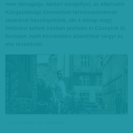
nem támogatja. Nádori Gergellyel, az Alternatív
Közgazdasági Gimnázium természetismeret-
tanárával beszélgettünk, aki a minap nagy
feltűnést keltett írásban javította ki Czunyiné dr.
Bertalan Judit közoktatási államtitkár tárgyi és
elvi tévedéseit.
Nádori Gergely - Fotó: Tuba Zoltán