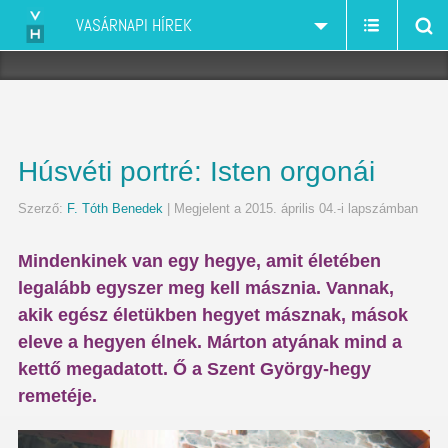
VASÁRNAPI HÍREK
Húsvéti portré: Isten orgonái
Szerző:
F. Tóth Benedek
| Megjelent a 2015. április 04.-i lapszámban
Mindenkinek van egy hegye, amit életében
legalább egyszer meg kell másznia. Vannak,
akik egész életükben hegyet másznak, mások
eleve a hegyen élnek. Márton atyának mind a
kettő megadatott. Ő a Szent György-hegy
remetéje.