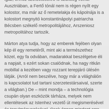
Ausztriában, a Fertő tónál nem is régen nyílt egy
kolostor, ma már az ő remetelakja és kápolnája is a
kolostort megnyitó konstantinápolyi patriarcha
Bécsben székelő metropolitájához, Arszeniosz
metropolitához tartozik.
Márton atya tudja, hogy az emberek fejében olyan
kép él egy remetéről, mint aki a természethez
közel, egy fa odvában, madarakkal beszélgetve éli
a napjait, s ezért sokan csalódnak, ha nagy ritkán
mobillal a kezében vagy rozzant terepjáró ülésén
látják. (Arról nem beszélve, hogy már a világhálón
is kapcsolatot tud tartani szerzetestársaival, szerte
a világban.) De – mint mondja – a technológia
csupán olyan eszközök tárháza, melyek nem
ellentétesek az Istenhez vezető út megismerésével