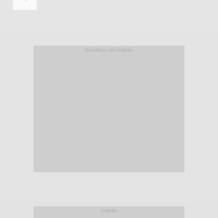
társadalmi célú hirdetés
hirdetés