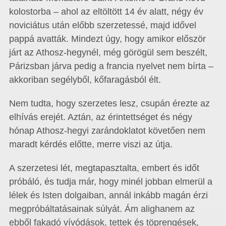
kolostorba – ahol az eltöltött 14 év alatt, négy év
noviciátus után előbb szerzetessé, majd idővel
pappá avatták. Mindezt úgy, hogy amikor először
járt az Athosz-hegynél, még görögül sem beszélt,
Párizsban járva pedig a francia nyelvet nem bírta –
akkoriban segélyből, kőfaragásból élt.
Nem tudta, hogy szerzetes lesz, csupán érezte az
elhívás erejét. Aztán, az érintettséget és négy
hónap Athosz-hegyi zarándoklatot követően nem
maradt kérdés előtte, merre viszi az útja.
A szerzetesi lét, megtapasztalta, embert és időt
próbáló, és tudja már, hogy minél jobban elmerül a
lélek és Isten dolgaiban, annál inkább magán érzi
megpróbáltatásainak súlyát. Ám alighanem az
ebből fakadó vívódások, tettek és töprengések,