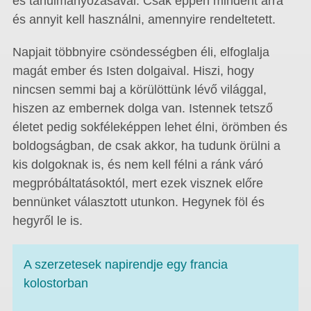
és tanulmányozásával. Csak éppen mindent arra
és annyit kell használni, amennyire rendeltetett.
Napjait többnyire csöndességben éli, elfoglalja
magát ember és Isten dolgaival. Hiszi, hogy
nincsen semmi baj a körülöttünk lévő világgal,
hiszen az embernek dolga van. Istennek tetsző
életet pedig sokféleképpen lehet élni, örömben és
boldogságban, de csak akkor, ha tudunk örülni a
kis dolgoknak is, és nem kell félni a ránk váró
megpróbáltatásoktól, mert ezek visznek előre
bennünket választott utunkon. Hegynek föl és
hegyről le is.
A szerzetesek napirendje egy francia
kolostorban