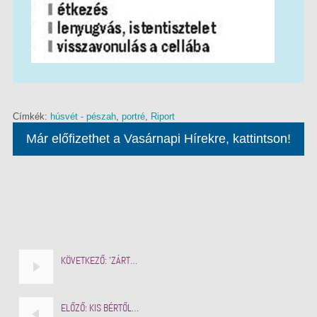
Címkék:
húsvét - pészah
,
portré
,
Riport
Már előfizethet a Vasárnapi Hírekre, kattintson!
KÖVETKEZŐ:
'ZÁRT…
ELŐZŐ:
KIS BÉRTŐL…