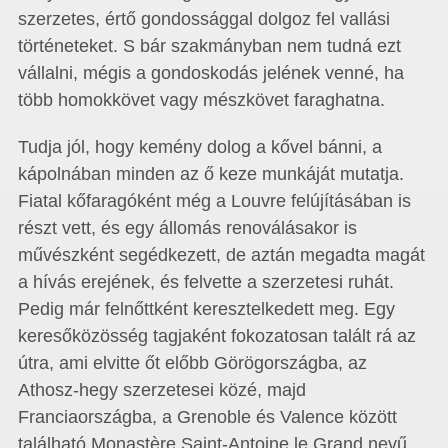
szerzetes, értő gondossággal dolgoz fel vallási
történeteket. S bár szakmányban nem tudná ezt
vállalni, mégis a gondoskodás jelének venné, ha
több homokkövet vagy mészkövet faraghatna.
Tudja jól, hogy kemény dolog a kővel bánni, a
kápolnában minden az ő keze munkáját mutatja.
Fiatal kőfaragóként még a Louvre felújításában is
részt vett, és egy állomás renoválásakor is
művészként segédkezett, de aztán megadta magát
a hívás erejének, és felvette a szerzetesi ruhát.
Pedig már felnőttként keresztelkedett meg. Egy
keresőközösség tagjaként fokozatosan talált rá az
útra, ami elvitte őt előbb Görögországba, az
Athosz-hegy szerzetesei közé, majd
Franciaországba, a Grenoble és Valence között
található Monastère Saint-Antoine le Grand nevű