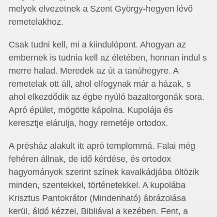
melyek elvezetnek a Szent György-hegyen lévő
remetelakhoz.
Csak tudni kell, mi a kiindulópont. Ahogyan az
embernek is tudnia kell az életében, honnan indul s
merre halad. Meredek az út a tanúhegyre. A
remetelak ott áll, ahol elfogynak már a házak, s
ahol elkezdődik az égbe nyúló bazaltorgonák sora.
Apró épület, mögötte kápolna. Kupolája és
keresztje elárulja, hogy remetéje ortodox.
A présház alakult itt apró templommá. Falai még
fehéren állnak, de idő kérdése, és ortodox
hagyományok szerint színek kavalkádjába öltözik
minden, szentekkel, történetekkel. A kupolába
Krisztus Pantokrátor (Mindenható) ábrázolása
kerül, áldó kézzel, Bibliával a kezében. Fent, a