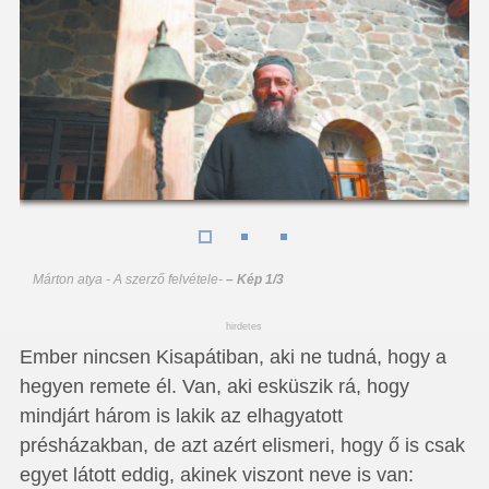
Márton atya - A szerző felvétele
-
– Kép 1/3
hirdetes
Ember nincsen Kisapátiban, aki ne tudná, hogy a
hegyen remete él. Van, aki esküszik rá, hogy
mindjárt három is lakik az elhagyatott
présházakban, de azt azért elismeri, hogy ő is csak
egyet látott eddig, akinek viszont neve is van: