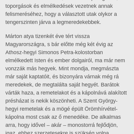
toporgások és elmélkedések vezetnek annak
felismeréséhez, hogy a választott utak olykor a
tengerszinten járva a legmeredekebbek.
Márton atya tizenkét éve tért vissza
Magyarországra, s bár előtte még két évig az
Athosz-hegyi Simonos Petra-kolostorban
elmélkedett Isten és ember dolgairól, ma már nem
vonzzák más hegyek. Mint mondja, megmászta
már saját kaptatóit, és bizonyára várnak még rá
meredekek, de megtalálta saját hegyét. Barátok
várták haza, a remetelakot és a kápolnává alakított
présházat is nekik köszönheti. A Szent György-
hegyi remetelak és a mögé épült Örömhírvétel-
kápolna most csak az ő menedéke. De alkalmas
arra, hogy idővel – akár – monostorrá fejlődjön,
igaz, ehhez szerzetesekre is szükség volna.