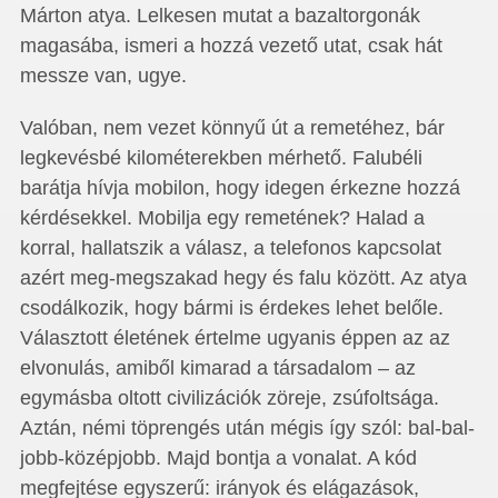
Márton atya. Lelkesen mutat a bazaltorgonák
magasába, ismeri a hozzá vezető utat, csak hát
messze van, ugye.
Valóban, nem vezet könnyű út a remetéhez, bár
legkevésbé kilométerekben mérhető. Falubéli
barátja hívja mobilon, hogy idegen érkezne hozzá
kérdésekkel. Mobilja egy remetének? Halad a
korral, hallatszik a válasz, a telefonos kapcsolat
azért meg-megszakad hegy és falu között. Az atya
csodálkozik, hogy bármi is érdekes lehet belőle.
Választott életének értelme ugyanis éppen az az
elvonulás, amiből kimarad a társadalom – az
egymásba oltott civilizációk zöreje, zsúfoltsága.
Aztán, némi töprengés után mégis így szól: bal-bal-
jobb-középjobb. Majd bontja a vonalat. A kód
megfejtése egyszerű: irányok és elágazások,