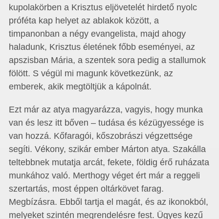
kupolakörben a Krisztus eljövetelét hirdető nyolc
próféta kap helyet az ablakok között, a
timpanonban a négy evangelista, majd ahogy
haladunk, Krisztus életének főbb eseményei, az
apszisban Mária, a szentek sora pedig a stallumok
fölött. S végül mi magunk következünk, az
emberek, akik megtöltjük a kápolnát.
Ezt már az atya magyarázza, vagyis, hogy munka
van és lesz itt bőven – tudása és kézügyessége is
van hozzá. Kőfaragói, kőszobrászi végzettsége
segíti. Vékony, szikár ember Márton atya. Szakálla
teltebbnek mutatja arcát, fekete, földig érő ruházata
munkához való. Merthogy véget ért már a reggeli
szertartás, most éppen oltárkövet farag.
Megbízásra. Ebből tartja el magát, és az ikonokból,
melyeket szintén megrendelésre fest. Ügyes kezű