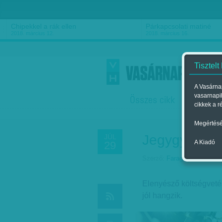
Chipekkel a rák ellen
Párkapcsolati matiné
2018. március 12.
2018. március 16.
Tisztelt
A Vasárnap
vasarnapi
Összes cikk
Friss
F
cikkek a r
Megértésé
Jegygyűrűre
JÚL
A Kiadó
29
Szerző:
Faragó József
| Me
Elenyésző költségvetés
jól hangzik.