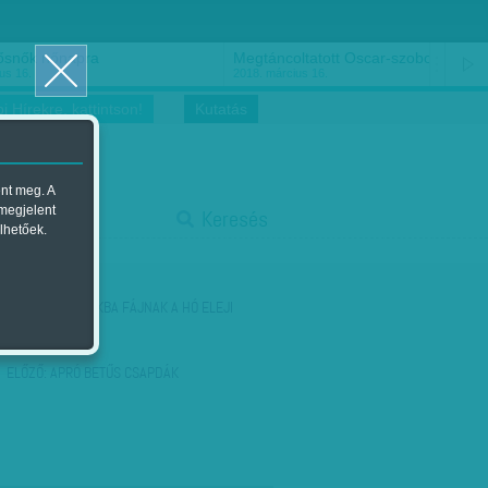
ősnők nőnapra
Megtáncoltatott Oscar-szobor
us 16.
2018. március 16.
i Hírekre, kattintson!
Kutatás
ent meg. A
start
 megjelent
Keresés
lhetőek.
stop
KÖVETKEZŐ:
SOKBA FÁJNAK A HÓ ELEJI
VÁLTOZÁSOK
ELŐZŐ:
APRÓ BETŰS CSAPDÁK