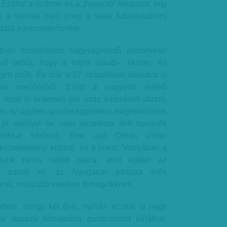
Ezúttal a szőrme és a „hasonló” kimaradt, míg
 a vitorlás hajó (meg a saját futballstadion)
zta a luxusminősítést.
tben tízmilliárdos nagyságrendű adóbevétel
rű okból, hogy a teljes újautó-, ékszer- és
igen szűk. És már a 27 százalékos áfakulcs is
pai mezőnyből. Ezért a nagyobb értékű
 most is érdemes pár száz kilométert utazni.
en az ügyben gazdaságpolitikai megfontolások
 jó eséllyel be nem vezetésre ítélt luxusáfa
litikai hívószó. Erre utal Orbán Viktor
özvélemény eldönti, mi a luxus. Valójában a
álunk nincs valódi piaca, amit ebben az
nt adnak el, az Nyugaton jobbára erős
mít, rosszabb esetben tömegcikknek.
lete, ahogy két éve, nyilván ezúttal is nagy
ár hosszú hónapokra gumicsontot kínálhat.