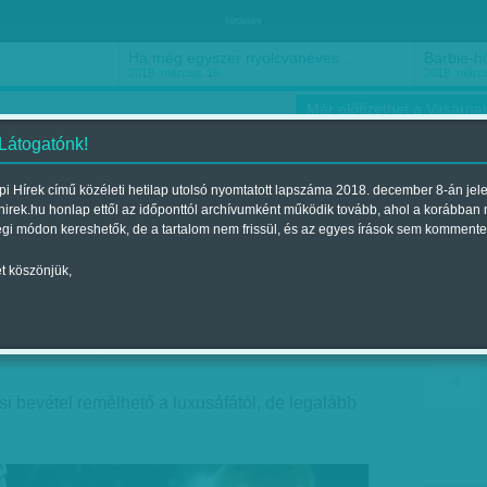
hirdetés
Ha még egyszer nyolcvanéves…
Barbie-h
2018. március 16.
2018. márci
Már előfizethet a Vasárnap
 Látogatónk!
i Hírek című közéleti hetilap utolsó nyomtatott lapszáma 2018. december 8-án jel
hirek.hu honlap ettől az időponttól archívumként működik tovább, ahol a korábban
ókusz
Szerintem
Ízlés
Sport
égi módon kereshetők, de a tartalom nem frissül, és az egyes írások sem kommente
t köszönjük,
 szuperáfa?
gjelent a 2013. július 28.-i lapszámban
i bevétel remélhető a luxusáfától, de legalább