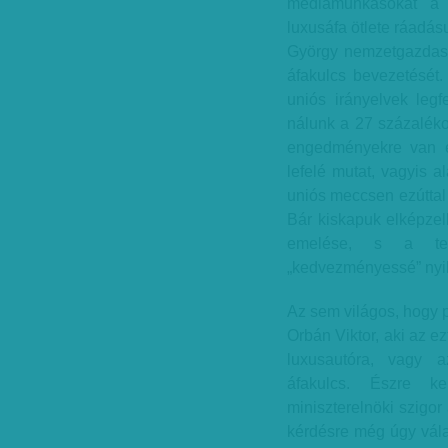
médiamunkásokat a m
luxusáfa ötlete ráadásu
György nemzetgazdaság
áfakulcs bevezetését.
uniós irányelvek leg
nálunk a 27 százalékos
engedményekre van e
lefelé mutat, vagyis 
uniós meccsen ezúttal 
Bár kiskapuk elképzelh
emelése, s a term
„kedvezményessé” nyil
Az sem világos, hogy p
Orbán Viktor, aki az ez
luxusautóra, vagy 
áfakulcs. Észre k
miniszterelnöki szigor
kérdésre még úgy vála