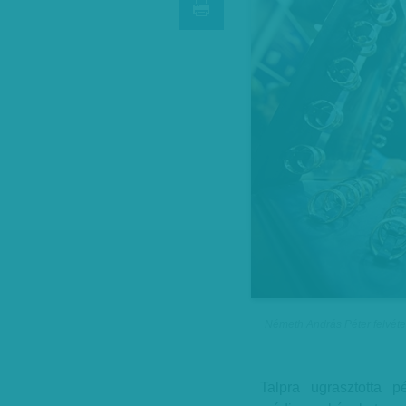
Németh András Péter felvéte
Talpra ugrasztotta 