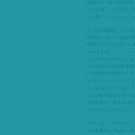
gépkocsi és hasonlók. 
a kaviár, a pezsgő és
mindkét esetben megús
A luxusáfától jó ese
várható. Azon egysze
szőrmepiac együtt is 
kimagaslik az euró
importtermékekért már
Ám aligha vezetik ebb
a miniszterelnököt. A
sokkal inkább belpo
megjegyzése: majd a k
luxustermékeknek n
országban luxuské
középkategóriának szá
Azonban a luxusáfa öt
érzelmeket kavar, ak