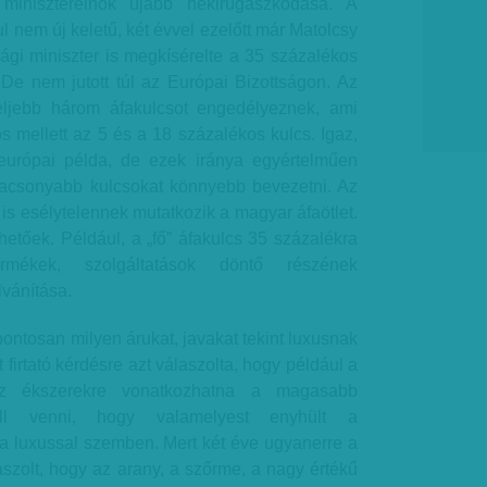
iniszterelnök újabb nekirugaszkodása. A
l nem új keletű, két évvel ezelőtt már Matolcsy
i miniszter is megkísérelte a 35 százalékos
 De nem jutott túl az Európai Bizottságon. Az
feljebb három áfakulcsot engedélyeznek, ami
 mellett az 5 és a 18 százalékos kulcs. Igaz,
urópai példa, de ezek iránya egyértelműen
alacsonyabb kulcsokat könnyebb bevezetni. Az
is esélytelennek mutatkozik a magyar áfaötlet.
etőek. Például, a „fő” áfakulcs 35 százalékra
ékek, szolgáltatások döntő részének
vánítása.
ontosan milyen árukat, javakat tekint luxusnak
t firtató kérdésre azt válaszolta, hogy például a
az ékszerekre vonatkozhatna a magasabb
ell venni, hogy valamelyest enyhült a
 a luxussal szemben. Mert két éve ugyanerre a
szolt, hogy az arany, a szőrme, a nagy értékű