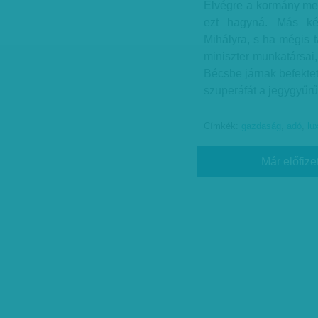
Elvégre a kormány me
ezt hagyná. Más kér
Mihályra, s ha mégis 
miniszter munkatársai,
Bécsbe járnak befekteté
szuperáfát a jegygyűrű
Címkék:
gazdaság
,
adó
,
lu
Már előfize