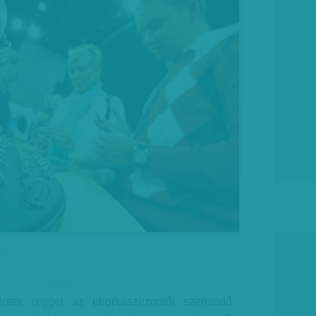
le
hirdetes
péntek reggel az uborkaszezontól szenvedő