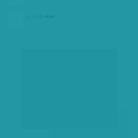
ELŐZŐ:
KITERJEDT…
társadalmi célú hirdetés