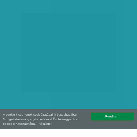
hirdetés
A cookie-k segítenek szolgáltatásaink biztosításában.
Rendben!
Szolgáltatásaink igénybe vételével Ön beleegyezik a
Copyright (C) 2026, XXI század Média Kft. Az oldal szerzői jogi oltalom alatt áll.
cookie-k használatába.
- Részletek