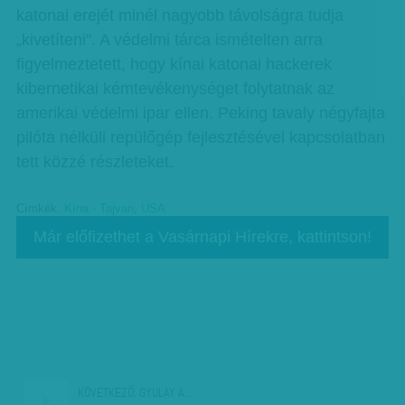
katonai erejét minél nagyobb távolságra tudja
„kivetíteni”. A védelmi tárca ismételten arra
figyelmeztetett, hogy kínai katonai hackerek
kibernetikai kémtevékenységet folytatnak az
amerikai védelmi ipar ellen. Peking tavaly négyfajta
pilóta nélküli repülőgép fejlesztésével kapcsolatban
tett közzé részleteket.
Címkék:
Kína - Tajvan
,
USA
Már előfizethet a Vasárnapi Hírekre, kattintson!
KÖVETKEZŐ:
GYULAY A…