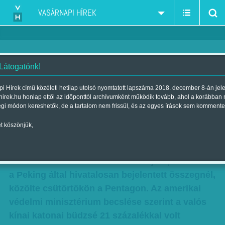
VASÁRNAPI HÍREK
 Látogatónk!
Kína kamuzott - mennyit költ
i Hírek című közéleti hetilap utolsó nyomtatott lapszáma 2018. december 8-án jel
hirek.hu honlap ettől az időponttól archívumként működik tovább, ahol a korábban
valójában a hadseregre?
égi módon kereshetők, de a tartalom nem frissül, és az egyes írások sem kommente
Szerző:
K. V.
| Megjelent a 2014. június 07.-i lapszámban
t köszönjük,
A katonai arzenálját modernizáló Kína tavaly
145 milliárd dollárt költött haderejére, ami több
a Peking által hivatalosan bejelentett összegnél,
közölte csütörtökön a Pentagon. Az amerikai
védelmi minisztérium becslése szerint a valós
kínai katonai büdzsé 21 százalékkal volt