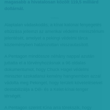
magasabb a hivatalosan közölt 119,5 milliárd
dollárnál.
hirdetes
Alaptalan vádaskodás, a kínai katonai fenyegetés
eltúlzása jellemzi az amerikai védelmi minisztérium
jelentését, amelyet a pekingi védelmi tárca
közleményben határozottan visszautasított.
A Pentagon mindössze néhány nappal azután
juttatta el a törvényhozásnak a 96 oldalas
dokumentumot, hogy Chuck Hagel védelmi
miniszter szokatlanul kemény hangnemben azzal
vádolta meg Pekinget, hogy területi követeléseivel
destabilizálja a Dél- és a Kelet-kínai-tenger
térségét.
A Pentagon szerint Kína arra törekszik, hogy