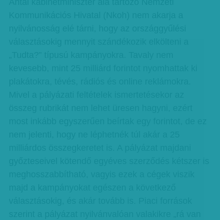
Antal kabinetminiszter alá tartozó Nemzeti
Kommunikációs Hivatal (Nkoh) nem akarja a
nyilvánosság elé tárni, hogy az országgyűlési
választásokig mennyit szándékozik elkölteni a
„Tudta?” típusú kampányokra. Tavaly nem
kevesebb, mint 25 milliárd forintot nyomhattak ki
plakátokra, tévés, rádiós és online reklámokra.
Mivel a pályázati feltételek ismertetésekor az
összeg rubrikát nem lehet üresen hagyni, ezért
most inkább egyszerűen beírtak egy forintot, de ez
nem jelenti, hogy ne léphetnék túl akár a 25
milliárdos összegkeretet is. A pályázat majdani
győzteseivel kötendő egyéves szerződés kétszer is
meghosszabbítható, vagyis ezek a cégek viszik
majd a kampányokat egészen a következő
választásokig, és akár tovább is. Piaci források
szerint a pályázat nyilvánvalóan valakikre „rá van