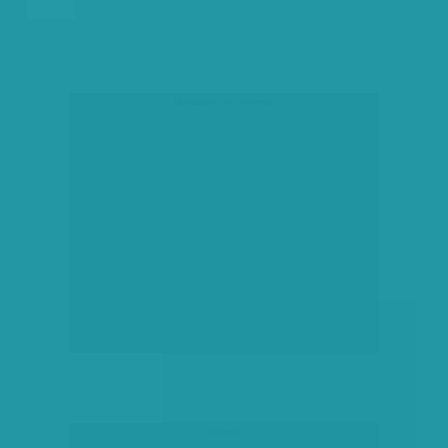
társadalmi célú hirdetés
hirdetés