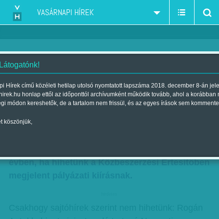
VASÁRNAPI HÍREK
 Látogatónk!
Milliárdok egy forint mögé rejtve
i Hírek című közéleti hetilap utolsó nyomtatott lapszáma 2018. december 8-án jel
hirek.hu honlap ettől az időponttól archívumként működik tovább, ahol a korábban
Szerző:
F. Szabó Kata
| Megjelent a 2016. szeptember 03.-i
égi módon kereshetők, de a tartalom nem frissül, és az egyes írások sem kommente
lapszámban
t köszönjük,
Csupán egy forintot költ majd a kommunikációs
kampányokra a kormány a következő három
évben, ha hihetünk a Közbeszerzési Értesítőben
megjelent pályázati kiírásnak.
hirdetes
Csakhogy sajtóhírek szerint nem hihetünk: Rogán