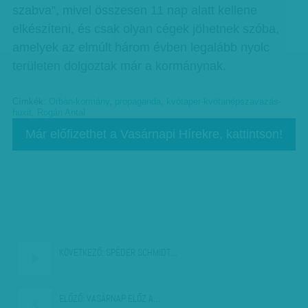
szabva”, mivel összesen 11 nap alatt kellene
elkészíteni, és csak olyan cégek jöhetnek szóba,
amelyek az elmúlt három évben legalább nyolc
területen dolgoztak már a kormánynak.
Címkék:
Orbán-kormány
,
propaganda
,
kvótaper-kvótanépszavazás-
huxit
,
Rogán Antal
Már előfizethet a Vasárnapi Hírekre, kattintson!
KÖVETKEZŐ:
SPÉDER SCHMIDT…
ELŐZŐ:
VASÁRNAP ELŐZ A…