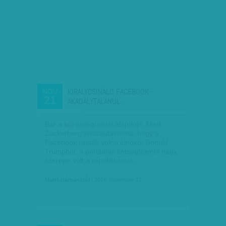
KIRÁLYCSINÁLÓ FACEBOOK -
NOV
21
AKADÁLYTALANUL…
Bár a közösségi oldal alapítója, Mark
Zuckerberg visszautasította, hogy a
Facebook csinált volna elnököt Donald
Trumpból, a portálnak kétségtelenül nagy
szerepe volt a republikánus…
Munkatársunktól
| 2016. november 21.