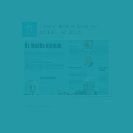
UGYANAZ ORBÁN ÉS NETANJAHU
JÚL
17
MESTERE – AZ IDEÁLIS…
társadalmi célú hirdetés