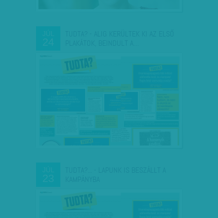
TUDTA? - ALIG KERÜLTEK KI AZ ELSŐ
JÚL
24
PLAKÁTOK, BEINDULT A…
TUDTA?... - LAPUNK IS BESZÁLLT A
JÚL
23
KAMPÁNYBA