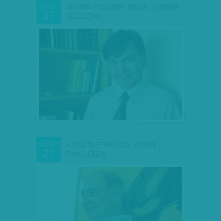
MINDEN EDDIGINÉL BRUTÁLISABBNAK
MÁRC
27
KELL LENNI
A GYŰLÖLET MÁGUSA, ARTHUR J.
MÁRC
27
FINKELSTEIN