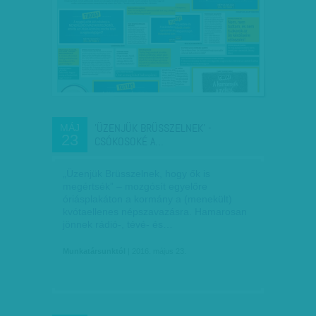
'ÜZENJÜK BRÜSSZELNEK' -
MÁJ
23
CSÓKOSOKÉ A…
„Üzenjük Brüsszelnek, hogy ők is
megértsék” – mozgósít egyelőre
óriásplakáton a kormány a (menekült)
kvótaellenes népszavazásra. Hamarosan
jönnek rádió-, tévé- és…
Munkatársunktól
| 2016. május 23.