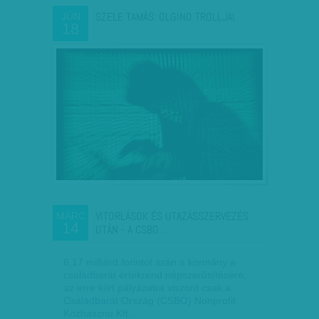
SZELE TAMÁS: OLGINO TROLLJAI
JÚN
18
VITORLÁSOK ÉS UTAZÁSSZERVEZÉS
MÁRC
14
UTÁN - A CSBO…
6,17 milliárd forintot szán a kormány a
családbarát értékrend népszerűsítésére,
az erre kiírt pályázatra viszont csak a
Családbarát Ország (CSBO) Nonprofit
Közhasznú Kft.…