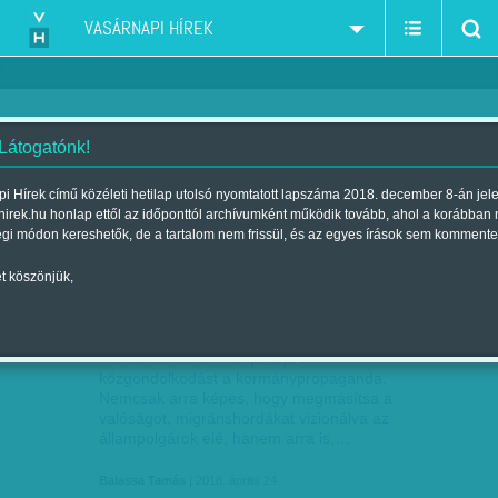
VASÁRNAPI HÍREK
 Látogatónk!
propaganda
szűkítés:
i Hírek című közéleti hetilap utolsó nyomtatott lapszáma 2018. december 8-án jel
hirek.hu honlap ettől az időponttól archívumként működik tovább, ahol a korábban
égi módon kereshetők, de a tartalom nem frissül, és az egyes írások sem kommente
t köszönjük,
PROPAGANDA: A KORMÁNY MATAT A
ÁPR
24
FEJEKBEN
Fékezhetetlenül manipulálja a
közgondolkodást a kormánypropaganda.
Nemcsak arra képes, hogy megmásítsa a
valóságot, migránshordákat vizionálva az
állampolgárok elé, hanem arra is,…
Balassa Tamás
| 2018. április 24.