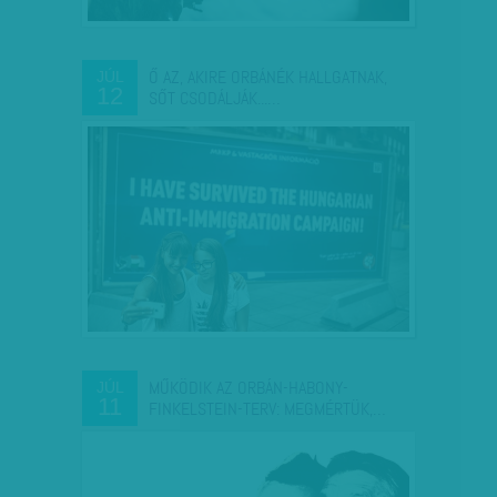
Ő AZ, AKIRE ORBÁNÉK HALLGATNAK,
JÚL
12
SŐT CSODÁLJÁK...…
MŰKÖDIK AZ ORBÁN-HABONY-
JÚL
11
FINKELSTEIN-TERV: MEGMÉRTÜK,…