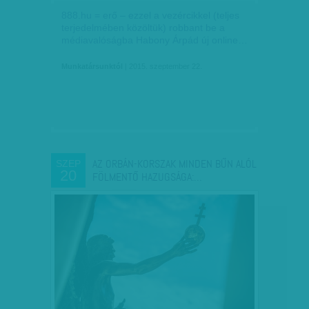
888.hu = erő – ezzel a vezércikkel (teljes
terjedelmében közöltük) robbant be a
médiavalóságba Habony Árpád új online…
Munkatársunktól
| 2015. szeptember 22.
AZ ORBÁN-KORSZAK MINDEN BŰN ALÓL
SZEP
20
FÖLMENTŐ HAZUGSÁGA:…