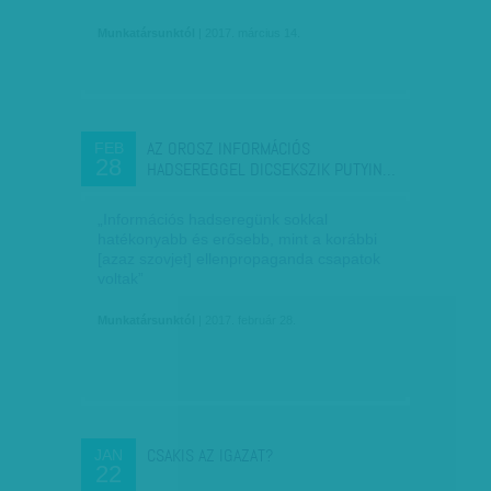
Munkatársunktól
| 2017. március 14.
AZ OROSZ INFORMÁCIÓS
FEB
28
HADSEREGGEL DICSEKSZIK PUTYIN…
„Információs hadseregünk sokkal
hatékonyabb és erősebb, mint a korábbi
[azaz szovjet] ellenpropaganda csapatok
voltak”
Munkatársunktól
| 2017. február 28.
CSAKIS AZ IGAZAT?
JAN
22