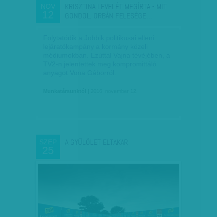
KRISZTINA LEVELÉT MEGÍRTA - MIT
NOV
12
GONDOL, ORBÁN FELESÉGE…
Folytatódik a Jobbik politikusai elleni
lejáratókampány a kormány közeli
médiumokban. Ezúttal Vajna tévéjében, a
TV2-n jelentettek meg kompromittáló
anyagot Vona Gáborról.
Munkatársunktól
| 2016. november 12.
A GYŰLÖLET ELTAKAR
SZEP
25