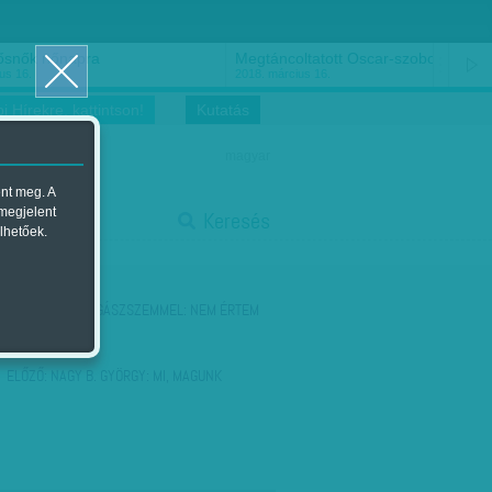
ősnők nőnapra
Megtáncoltatott Oscar-szobor
us 16.
2018. március 16.
i Hírekre, kattintson!
Kutatás
magyar
ent meg. A
start
 megjelent
Keresés
lhetőek.
stop
KÖVETKEZŐ:
JOGÁSZSZEMMEL: NEM ÉRTEM
ELŐZŐ:
NAGY B. GYÖRGY: MI, MAGUNK