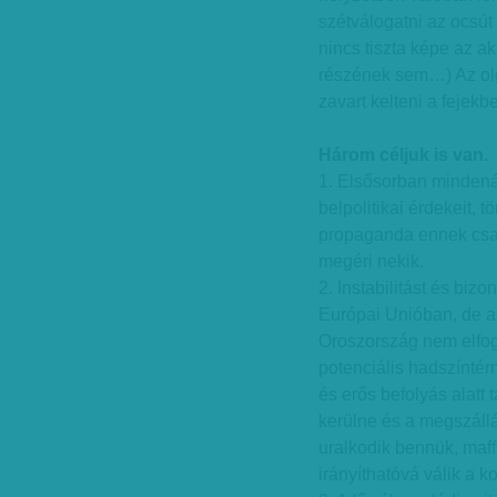
szétválogatni az ocsút
nincs tiszta képe az akk
részének sem…) Az olgin
zavart kelteni a fejekb
Három céljuk is van.
1. Elsősorban mindená
belpolitikai érdekeit, 
propaganda ennek csak
megéri nekik.
2. Instabilitást és biz
Európai Unióban, de a
Oroszország nem elfogl
potenciális hadszíntérn
és erős befolyás alatt t
kerülne és a megszáll
uralkodik bennük, maf
irányíthatóvá válik a 