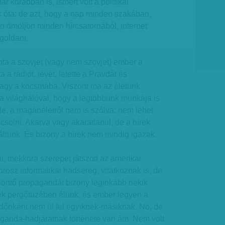
ár korábban is, ismert volt a politikai
óta: de azt, hogy a nap minden szakában,
n ömöljön minden hírcsatornából, internet
goldani.
ta a szovjet (vagy nem szovjet) ember a
 a rádiót, tévét, letette a Pravdát és
 vagy a kocsmába, Viszont ma az életünk
a világhálóval, hogy a legtöbbünk munkája is
le, a magánéletről nem is szólva: nem lehet
csolni. Akarva vagy akaratlanul, de a hírek
áltunk. És bizony a hírek nem mindig igazak.
i, mekkora szerepet játszott az amerikai
rosz informatikai hadsereg, vitatkoznak is, de
elöntő propagandát bizony leginkább nekik
rek pergőtüzében élünk, és ember legyen a
 időnként nem ül fel egyiknek-másiknak. No, de
aganda-hadjáratnak története van ám. Nem volt