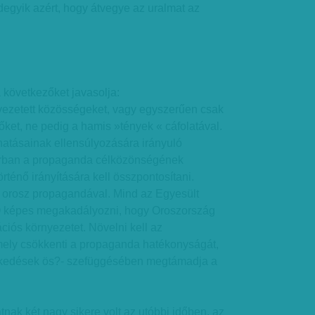
degyik azért, hogy átvegye az uralmat az
következőket javasolja:
evezetett közösségeket, vagy egyszerűen csak
 őket, ne pedig a hamis »tények « cáfolatával.
atásainak ellensúlyozására irányuló
sorban a propaganda célközönségének
rténő irányítására kell összpontosítani.
z orosz propagandával. Mind az Egyesült
 képes megakadályozni, hogy Oroszország
ciós környezetet. Növelni kell az
mely csökkenti a propaganda hatékonyságát,
eskedések ös?- szefüggésében megtámadja a
tnak két nagy sikere volt az utóbbi időben, az