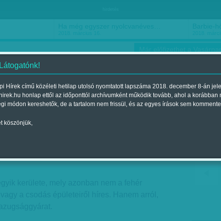
hirdetés
Ha még egyszer nyolcvanéves…
Barbie-h
2018. március 16.
2018. márci
Már előfizethet a Vasárnap
 Látogatónk!
i Hírek című közéleti hetilap utolsó nyomtatott lapszáma 2018. december 8-án jel
hirek.hu honlap ettől az időponttól archívumként működik tovább, ahol a korábban
ókusz
Szerintem
Ízlés
Sport
égi módon kereshetők, de a tartalom nem frissül, és az egyes írások sem kommente
t köszönjük,
Olgino trolljai
elent a 2017. június 17.-i lapszámban
egyik kerülete, mely azonban nem a fehér
 vagy a csodás épületeiről híres. Hanem arról,
 hazugsággyárat.