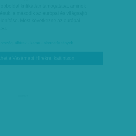
jobboldal kritikátlan támogatása, aminek
ésük, a második az európai és világsajtó
telenítése. Most következne az európai
ása.
zország
,
álhírek - kamu - alternatív tények
thet a Vasárnapi Hírekre, kattintson!
hirdetés