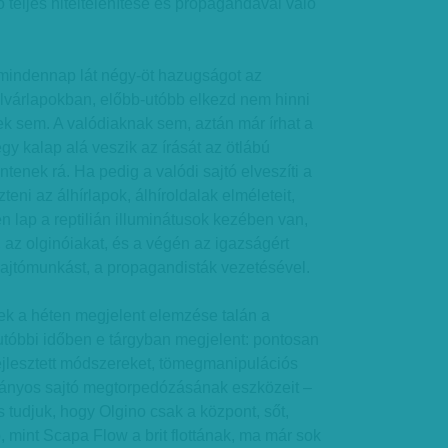
jtó teljes hiteltelenítése és propagandával való
mindennap lát négy-öt hazugságot az
ulvárlapokban, előbb-utóbb elkezd nem hinni
k sem. A valódiaknak sem, aztán már írhat a
 egy kalap alá veszik az írását az ötlábú
ntenek rá. Ha pedig a valódi sajtó elveszíti a
zteni az álhírlapok, álhíroldalak elméleteit,
n lap a reptilián illuminátusok kezében van,
 az olginóiakat, és a végén az igazságért
sajtómunkást, a propagandisták vezetésével.
k a héten megjelent elemzése talán a
utóbbi időben e tárgyban megjelent: pontosan
fejlesztett módszereket, tömegmanipulációs
ányos sajtó megtorpedózásának eszközeit –
s tudjuk, hogy Olgino csak a központ, sőt,
, mint Scapa Flow a brit flottának, ma már sok