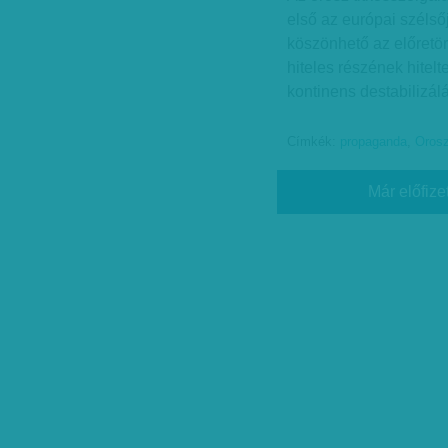
első az európai szélső
köszönhető az előretör
hiteles részének hitel
kontinens destabilizál
Címkék:
propaganda
,
Oros
Már előfize