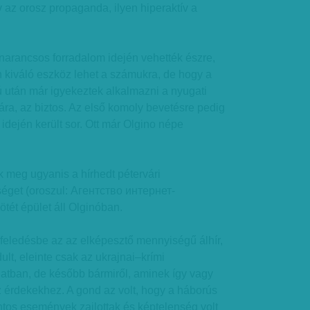
v az orosz propaganda, ilyen hiperaktív a
 narancsos forradalom idején vehették észre,
n kiváló eszköz lehet a számukra, de hogy a
 után már igyekeztek alkalmazni a nyugati
ra, az biztos. Az első komoly bevetésre pedig
idején került sor. Ott már Olgino népe
k meg ugyanis a hírhedt pétervári
séget (oroszul: Агентство интернет-
tét épület áll Olginóban.
feledésbe az az elképesztő mennyiségű álhír,
ult, eleinte csak az ukrajnai–krími
tban, de később bármiről, aminek így vagy
z érdekekhez. A gond az volt, hogy a háborús
ntos események zajlottak és képtelenség volt