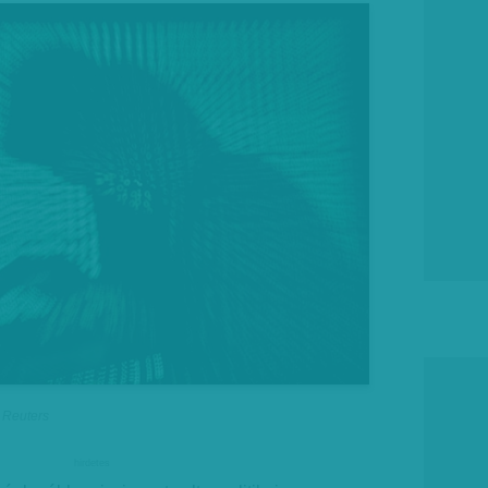
, Reuters
hirdetes