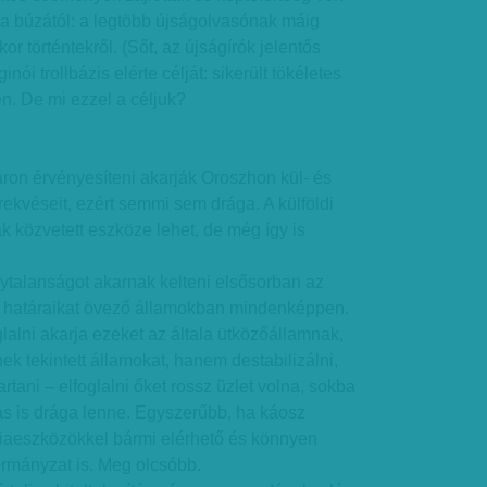
 a búzától: a legtöbb újságolvasónak máig
or történtekről. (Sőt, az újságírók jelentős
ói trollbázis elérte célját: sikerült tökéletes
en. De mi ezzel a céljuk?
ron érvényesíteni akarják Oroszhon kül- és
törekvéseit, ezért semmi sem drága. A külföldi
 közvetett eszköze lehet, de még így is
onytalanságot akarnak kelteni elsősorban az
 határaikat övező államokban mindenképpen.
alni akarja ezeket az általa ütközőállamnak,
ek tekintett államokat, hanem destabilizálni,
artani – elfoglalni őket rossz üzlet volna, sokba
ás is drága lenne. Egyszerűbb, ha káosz
fiaeszközökkel bármi elérhető és könnyen
kormányzat is. Meg olcsóbb.