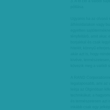
3. A fő cél a valódi sa
pótlása.
Ugyanis ha az olvasó 
álhíroldalakon vagy b
egyetlen sajtótermékne
tényfeltáró, amit akar,
borjakkal és csak legyi
hitelét, könnyű elterjes
akár azt is, hogy minde
kivéve, természetesen,
kövezik meg a valódi 
A RAND Corporationne
legalaposabb, ami az 
leírja az Olginóban ki
technikákat, a hagyom
és természetesen azt i
inkább csak egy jelkép