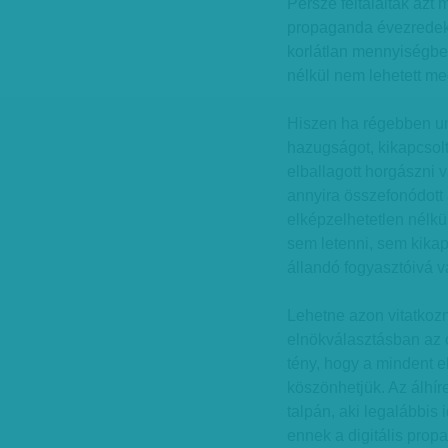
Persze feltalálták azt m
propaganda évezredek 
korlátlan mennyiségbe
nélkül nem lehetett me
Hiszen ha régebben un
hazugságot, kikapcsolta
elballagott horgászni
annyira összefonódott 
elképzelhetetlen nélkü
sem letenni, sem kikap
állandó fogyasztóivá v
Lehetne azon vitatkozn
elnökválasztásban az o
tény, hogy a mindent 
köszönhetjük. Az álhí
talpán, aki legalábbis
ennek a digitális prop