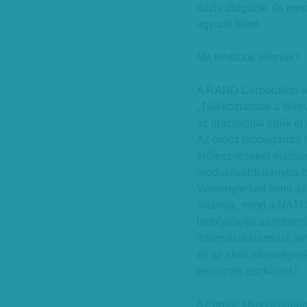
bázis dolgozik, és min
agyunk felett.
Mit tehetünk ellenük?
A RAND Corporation a 
„Tájékoztassuk a félr
az igazsággal érjük el
Az orosz propaganda h
erőfeszítéseket első
produktívabb irányba tö
Versenyre kell kelni a
Államok, mind a NATO
befolyásolja az informá
információáramlást, a
és az aktív ellenség
terjesztés eszközeit.”
Az orosz titkosszolgála