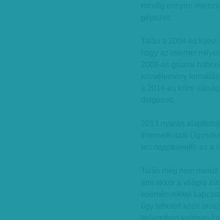
mindig ennyire intenzí
gépezet.
Talán a 2004-es kijevi
hogy az internet milye
2008-as grúziai háború
közvélemény formálásá
a 2014-es krími válság 
dolgozott.
2013 nyarán alapítottá
Internetkutató Ügynök
исследований), ez a sö
Talán még nem merült 
ami akkor a világra zúd
eseményekkel kapcsola
úgy lehetett köze oros
helyzetben valóban fo