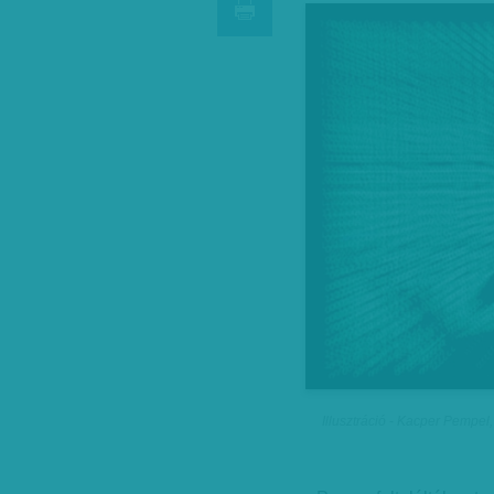
Illusztráció - Kacper Pempel