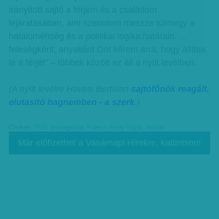
irányított sajtó a férjem és a családom
lejáratásában, ami szerintem messze túlmegy a
hataloméhség és a politikai logika határain. ...
feleségként, anyaként Önt kérem arra, hogy állítsa
le a férjét” – többek között ez áll a nyílt levélben.
(A nyílt levélre Havasi Bertalan
sajtófőnök reagált,
elutasító hagnemben - a szerk
.)
Címkék:
TV2
,
propaganda
,
Fidesz
,
Andy Vajna
,
Jobbik
Már előfizethet a Vasárnapi Hírekre, kattintson!