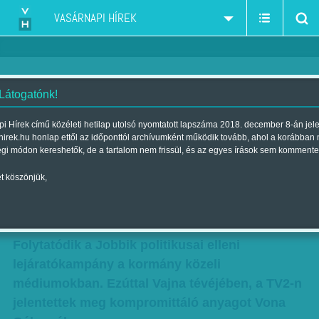
VASÁRNAPI HÍREK
 Látogatónk!
Krisztina levelét megírta - Mit
i Hírek című közéleti hetilap utolsó nyomtatott lapszáma 2018. december 8-án jel
hirek.hu honlap ettől az időponttól archívumként működik tovább, ahol a korábban
gondol, Orbán felesége
égi módon kereshetők, de a tartalom nem frissül, és az egyes írások sem kommente
válaszolt a nyílt levélre?
t köszönjük,
Szerző:
Munkatársunktól
| Megjelent a 2016. november 12.-i
lapszámban
Folytatódik a Jobbik politikusai elleni
lejáratókampány a kormány közeli
médiumokban. Ezúttal Vajna tévéjében, a TV2-n
jelentettek meg kompromittáló anyagot Vona