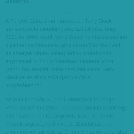
Gáborról.
hirdetes
A Tények Extra című műsorában Terry Black
transzvesztita előadóművész azt állította, hogy
2001 és 2003 között Vona Gábor rendszeresen járt
olyan rendezvényekre, amelyeken ő is részt vett,
és amelyek végén meleg férfiak szórakoztak
egymással. A TV2 műsorában minderre Vona
Gábor úgy reagált, soha nem találkozott Terry
Blackkel és nincs takargatnivalója a
magánéletében.
Az eset kapcsán a Jobbik elnökének felesége,
Vona-Szabó Krisztina Facebook-oldalán közölt egy,
a miniszterelnök feleségének, Lévai Anikónak
címzett segítségkérő levelet. „Ezúttal azonban
olyan mélyre süllyedt az Orbán Viktor emberei által