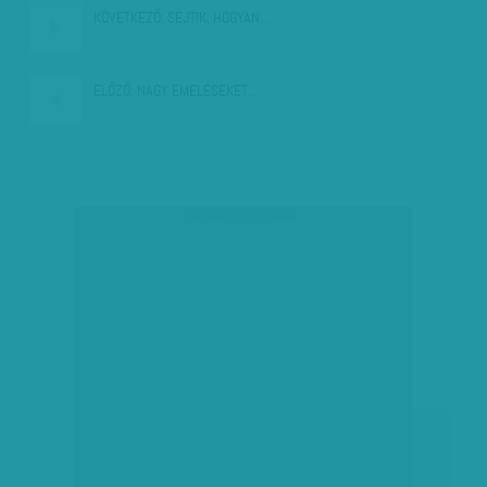
KÖVETKEZŐ:
SEJTIK, HOGYAN…
ELŐZŐ:
NAGY EMELÉSEKET…
társadalmi célú hirdetés