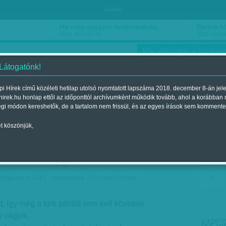
hirdetés
Ha még egyszer nyolcvanéves…
Barbie-h
2018. március 16.
2018. márci
Már előfizethet a Vasárnap
 Látogatónk!
i Hírek című közéleti hetilap utolsó nyomtatott lapszáma 2018. december 8-án jel
hirek.hu honlap ettől az időponttól archívumként működik tovább, ahol a korábban
ókusz
Szerintem
Ízlés
Sport
égi módon kereshetők, de a tartalom nem frissül, és az egyes írások sem kommente
t köszönjük,
nt magára szab - Előre
bármi megtörténhet
egjelent a 2014. szeptember 21.-i lapszámban
t, így még a türk példát sem kell követnie
 vágyik.
KAPCS