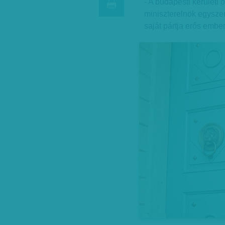
- A budapesti kerületi
miniszterelnök egyszerr
saját pártja erős ember