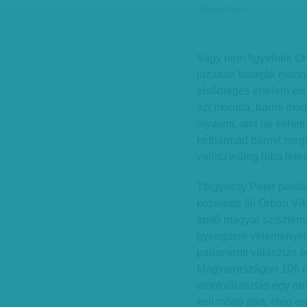
Orbán Viktor
Vagy nem figyelnek Orb
lázasan kutatják mond
elsődleges értelem el
azt mondta, bármi megt
olyasmi, ami ne eshetn
kétharmad bármit megcs
valószínűleg hiba léte
Tölgyessy Péter példáu
közelebb áll Orbán Vik
építő magyar szisztéma
gyengíteni véleményét
parlamenti választás eg
Magyarországon 106 eg
elnökválasztás egy embe
kell mögé párt, elég e