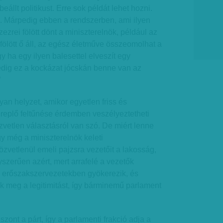
állt politikust. Erre sok példát lehet hozni.
s. Márpedig ebben a rendszerben, ami ilyen
ízezrei fölött dönt a miniszterelnök, például az
fölött ő áll, az egész életműve összeomolhat a
y ha egy ilyen balesettel elveszít egy
edig ez a kockázat jócskán benne van az
”
yan helyzet, amikor egyetlen friss és
replő feltűnése érdemben veszélyeztetheti
zvetlen választásról van szó. De miért lenne
gy még a miniszterelnök keleti
zvetlenül emeli pajzsra vezetőit a lakosság,
szerűen azért, mert arrafelé a vezetők
 erőszakszervezetekben gyökerezik, és
k meg a legitimitást, így bárminemű parlament
zont a párt, így a parlamenti frakció adja a