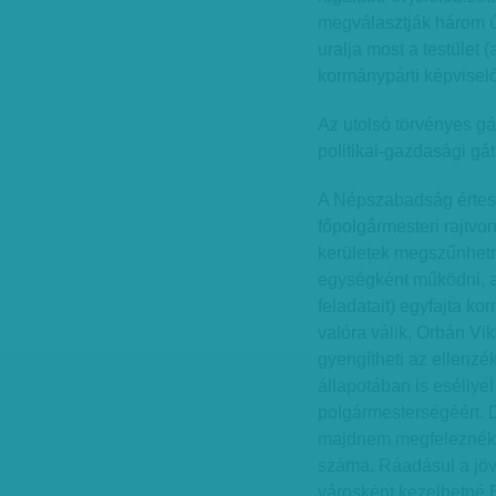
megválasztják három új
uralja most a testület 
kormánypárti képviselő,
Az utolsó törvényes gá
politikai-gazdasági gát
A Népszabadság értesül
főpolgármesteri rajtvon
kerületek megszűnhetn
egységként működni, a 
feladatait) egyfajta ko
valóra válik, Orbán Vik
gyengítheti az ellenzé
állapotában is eséllyel
polgármesterségéért. D
majdnem megfeleznék,
száma. Ráadásul a jöv
városként kezelhetné 