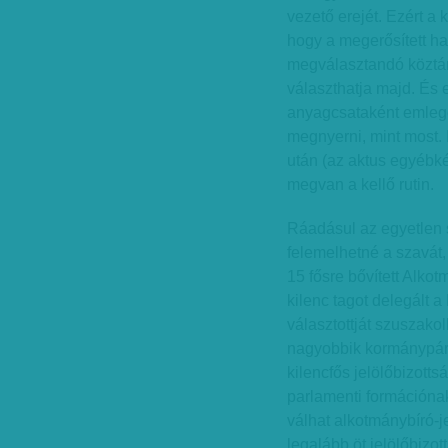
vezető erejét. Ezért a
hogy a megerősített ha
megválasztandó köztár
választhatja majd. És
anyagcsataként emleget
megnyerni, mint most. 
után (az aktus egyébké
megvan a kellő rutin.
Ráadásul az egyetlen s
felemelhetné a szavát,
15 fősre bővített Alk
kilenc tagot delegált 
választottját szuszakol
nagyobbik kormánypárt 
kilencfős jelölőbizotts
parlamenti formációnak 
válhat alkotmánybíró-j
legalább öt jelölőbizot