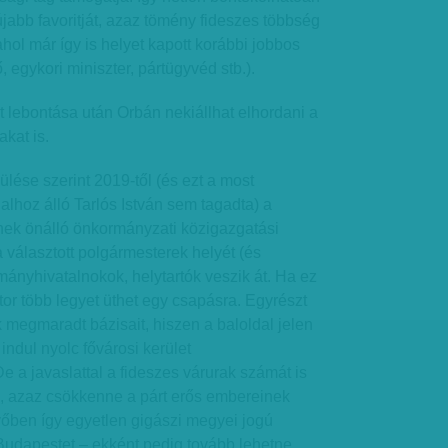
abb favoritját, azaz tömény fideszes többség
(ahol már így is helyet kapott korábbi jobbos
 egykori miniszter, pártügyvéd stb.).
t lebontása után Orbán nekiállhat elhordani a
akat is.
ése szerint 2019-től (és ezt a most
alhoz álló Tarlós István sem tagadta) a
ek önálló önkormányzati közigazgatási
választott polgármesterek helyét (és
rmányhivatalnokok, helytartók veszik át. Ha ez
tor több legyet üthet egy csapásra. Egyrészt
k megmaradt bázisait, hiszen a baloldal jelen
 indul nyolc fővárosi kerület
e a javaslattal a fideszes várurak számát is
 azaz csökkenne a párt erős embereinek
őben így egyetlen gigászi megyei jogú
Budapestet – ekként pedig tovább lehetne