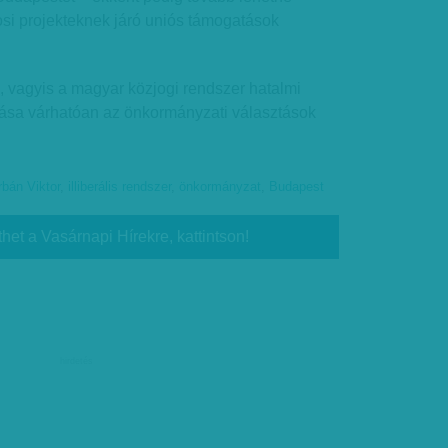
osi projekteknek járó uniós támogatások
, vagyis a magyar közjogi rendszer hatalmi
tása várhatóan az önkormányzati választások
bán Viktor
,
illiberális rendszer
,
önkormányzat
,
Budapest
thet a Vasárnapi Hírekre, kattintson!
hirdetés