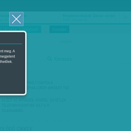
ősnők nőnapra
Megtáncoltatott Oscar-szobor
us 16.
2018. március 16.
i Hírekre, kattintson!
Kutatás
magyar
ent meg. A
start
 megjelent
Keresés
lhetőek.
stop
KÖVETKEZŐ:
RAFINÁLT CSAPDA A
FÉRFIAKNAK - SOPHIA LOREN MINDENT TUD
ERRŐL
ELŐZŐ:
AZ AKTÁKBÓL KIDERÜL: EGYETLEN
TELEFONHÍVÁSNYIRA VOLT A III.
VILÁGHÁBORÚ
OLÓDÓ CIKKEK