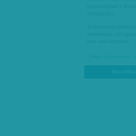
központosítani a fővár
elosztását is.
A bármi megvalósítása
érdekekhez való igazí
után veszi kezdetét.
Címkék:
Orbán-kormány
,
Or
Már előfize