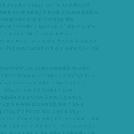
 kétharmados rendszer arról is rendelkezhet,
talmú és vélhetőleg öt évnél is hosszabb időre
sasági elnököt is az Országgyűlés
 ebben az esetben ugyanúgy a Tölgyessy által
ett parlamenti választást kell „csak”
Ehhez pedig – a választási törvény átszabása
nt Tölgyessy szerint sérti az alkotmányt) – már
zervezetet, ami a rendszerátalakítás ellen
 épp most foglalja el végleg a kormánypárt. A
otmánybíróságba az utóbbi négy évben már
a Fidesz, és most hétfőn újabb három
hatja be a taláros testületbe. Ugyanis a
úgy alakította át a szabályokat, hogy a
ág öt tagját a Fidesz adja, a többi négy
be kell érnie négy delegálttal. És valaki akkor
elöltté (megválasztásáról a T. Ház szavaz), ha
tsági tag támogatja. Így hétfőn borítékolhatóan