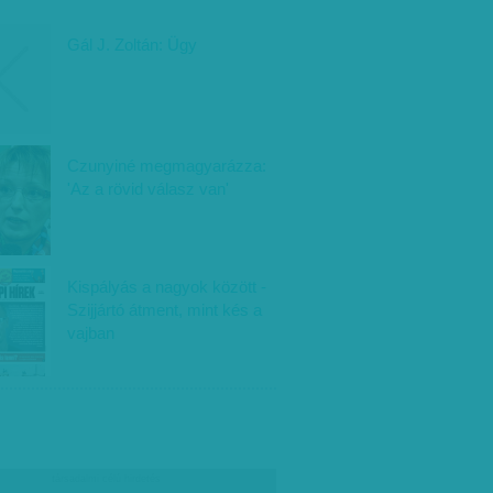
Gál J. Zoltán: Ügy
Czunyiné megmagyarázza:
'Az a rövid válasz van'
Kispályás a nagyok között -
Szijjártó átment, mint kés a
vajban
társadalmi célú hirdetés