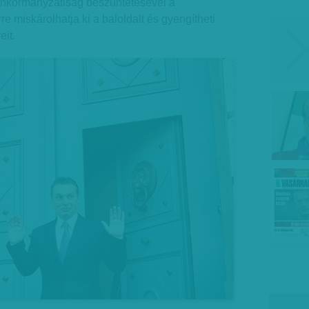
 önkormányzatiság beszüntetésével a
e miskárolhatja ki a baloldalt és gyengítheti
eit.