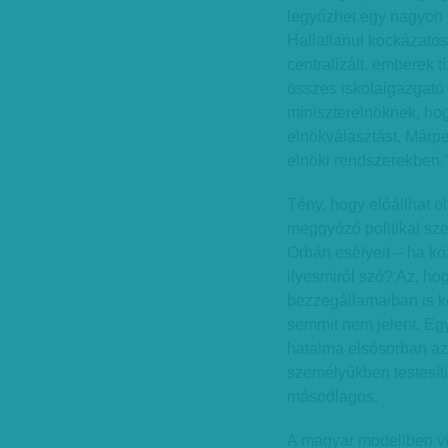
legyőzhet egy nagyon be
Hallatlanul kockázato
centralizált, emberek t
összes iskolaigazgató 
miniszterelnöknek, hog
elnökválasztást. Márp
elnöki rendszerekben.
Tény, hogy előállhat ol
meggyőző politikai sze
Orbán esélyeit – ha kö
ilyesmiről szó? Az, ho
bezzegállamaiban is kö
semmit nem jelent. Egy
hatalma elsősorban az
személyükben testesíti
másodlagos.
A magyar modellben vis