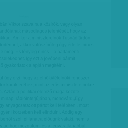
hirdetes
án Viktor szavaira a közírók, vagy olyan
andójának másodlagos jelentését, hogy az
sikkad. Amikor a miniszterelnök Tusnádfürdőn
örténhet, akkor valószínűleg úgy értette: nincs
e meg. És tényleg nincs – a parlamenti
elekedhet. Így ezt a jövőbeni bármit
ző gyakorlatok alapján megítélni.
l úgy érzi, hogy az elnöki/félelnöki rendszer
tor karakteréhez, mint az erős miniszterelnökre
. Aztán a politikai elemző maga kezdte
 minapi rádióinterjújában, mondván: „Egy
y anyagcsata: ott pártot kell felépíteni, most
yéni körzetben kell elindulni. Addig egy
rről szól, pillanatra előugrik valaki, nem is
gy ad hoc mozgalom, és a legváratlanabbul