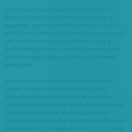
Tavaly június 13-án fogadta el a parlament a
fideszes képviselők által benyújtott törvényt. A
jogszabály regisztrációs kötelezettséget ír elő a 7,2
millió forintnál több külföldi támogatásban részesülő
civil szervezeteknek, annak ellenére, hogy a
külföldi támogatásokat a kormány célkeresztjébe
került társaságok eddig is pontosan feltüntették
honlapjukon.
Az EB júliusban kezdett kötelezettségszegési
eljárást a magyar szabályozás miatt, amely
álláspontjuk szerint sérti például az egyesülés
szabadságához való jogot. Emellett akadályozhatja
a civil szervezeteket az adománygyűjtésben,
korlátozva a képességüket a feladataik ellátásában,
indokolatlanul és aránytalanul korlátozza a szabad