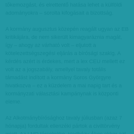
tőkemozgást, és elrettentő hatása lehet a külföldi
adományokra – sorolta kifogásait a bizottság.
A kormány augusztus közepén reagált ugyan az EB
kritikájára, de nem sikerült kimagyaráznia magát,
így – ahogy az várható volt – eljutott a
kötelezettségszegési eljárás a bírósági szakig. A
kérdés azért is érdekes, mert a lex CEU mellett ez
volt az a jogszabály, amellyel tavaly totális
támadást indított a kormány Soros Györgyre
hivatkozva – ez a küzdelem a mai napig tart és a
kormányzati választási kampánynak is központi
eleme.
Az Alkotmánybírósághoz tavaly júliusban (azaz 7
hónapja) fordultak ellenzéki pártok a civiltörvény