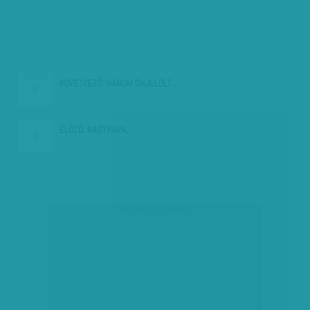
KÖVETKEZŐ:
HÁROM ÖNJELÖLT…
ELŐZŐ:
NAGYPAPA,…
társadalmi célú hirdetés