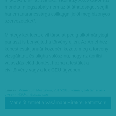
miatt. Az LMP társelnöke, Hadházy Ákos akkor azt
mondta, a jogszabály nem az átláthatóságot segíti,
hanem „narancssárga csillaggal jelöl meg bizonyos
szervezeteket”.
Mintegy két tucat civil társulat pedig alkotmányjogi
panaszt is benyújtott a törvény ellen. Az Ab ehhez
képest csak január közepén kezdte meg a törvény
vizsgálatát, és aligha valószínű, hogy az áprilisi
választás előtt döntést hozna a testület a
civiltörvény vagy a lex CEU ügyében.
Címkék:
Momentum Mozgalom
,
2017-2018 kormányzati támadás -
civilek - NGOk
,
népszavazás
Már előfizethet a Vasárnapi Hírekre, kattintson!