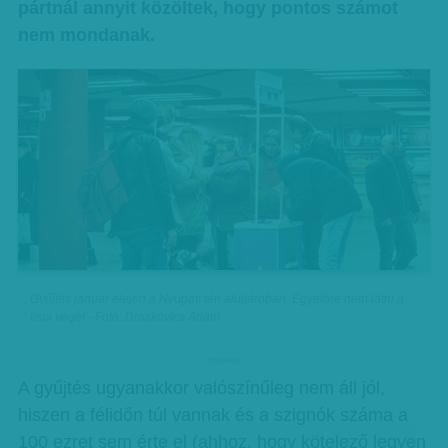
pártnál annyit közöltek, hogy pontos számot
nem mondanak.
Gyűjtés január elején a Nyugati téri aluljáróban. Egyelőre nem látni a
lista végét - Fotó: Draskovics Ádám
hirdetes
A gyűjtés ugyanakkor valószínűleg nem áll jól,
hiszen a félidőn túl vannak és a szignók száma a
100 ezret sem érte el (ahhoz, hogy kötelező legyen