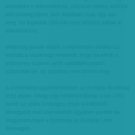
elrendelni a referendumot, 200 ezer hiteles aláírást
kell összegyűjteni, ami általában csak úgy van
meg, ha legalább 230-240 ezer aláírást adnak le
ellenőrzésre).
Márpedig január elején a Momentum elnöke azt
mondta a Vasárnapi Híreknek, hogy ha elérik a
százezres számot, arról sajtótájékoztatón
számoltak be, ez azonban nem történt meg.
A civiltörvény ügyében közben az Európai Bizottság
(EB) lépett. Ahogy egy héttel korábban a lex CEU
került az uniós bíróságra, most a külföldről
támogatott civil szervezetek ügyében perelte be
Magyarországot a bizottság az Európai Unió
Bíróságán.