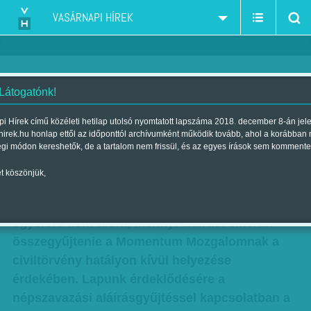
VASÁRNAPI HÍREK
 Látogatónk!
Nem árul el számot a
i Hírek című közéleti hetilap utolsó nyomtatott lapszáma 2018. december 8-án jel
hirek.hu honlap ettől az időponttól archívumként működik tovább, ahol a korábban
Momentum Mozgalom
égi módon kereshetők, de a tartalom nem frissül, és az egyes írások sem kommente
Szerző:
Markotay Csaba
| Megjelent a 2018. február 10.-i lapszámban
t köszönjük,
Noha több mint két és fél hónapja tart már,
egyelőre nem tudni, mennyi aláírást sikerült
összegyűjtenie a Momentum Mozgalomnak a
civiltörvény hatályon kívül helyezése
érdekében. Lapunk érdeklődésére a
népszavazási aláírásgyűjtéssel kapcsolatban a