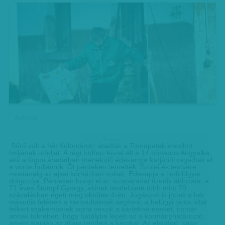
Kolontár
hirdetes
Sűrű volt a hét Kolontáron: átadták a Tornapatak elsodort
hídjának utódját. A régi hídhoz közel élt a 14 hónapos Angyalka,
akit a lúgos áradatban menekülő édesanyja karjából ragadtak el
a vörös hullámok. Őt pénteken temették. Szülei és testvére
mostanáig az ajkai kórházban voltak. Édesapja a timföldgyár
dolgozója. Pénteken hunyt el az iszapáradat tizedik áldozata, a
71 éves Stumpf György, akinek testfelülete több mint 70
százalékban égett meg október 4-én. Jogászok is jöttek a hét
második felében a károsultaknak segíteni, a belügyi tárca által
felkért szakemberek sorra veszik a kárfelméréseket, immár
annak tükrében, hogy hatályba lépett az a kormányhatározat,
amely alapján az állam rendezi a károkat. Az elsodort, vagy