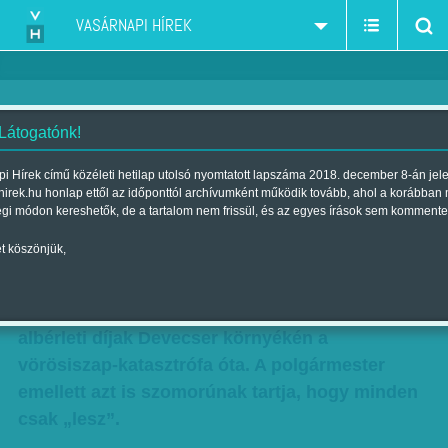
VASÁRNAPI HÍREK
 Látogatónk!
Nyerészkednek a vörösiszap
i Hírek című közéleti hetilap utolsó nyomtatott lapszáma 2018. december 8-án jel
hirek.hu honlap ettől az időponttól archívumként működik tovább, ahol a korábban
áldozatain
égi módon kereshetők, de a tartalom nem frissül, és az egyes írások sem kommente
Szerző:
Gündisch Mónika
| Megjelent a 2010. november 07.-i
t köszönjük,
lapszámban
Harminc-negyven százalékkal emelkedtek az
albérleti díjak Devecser környékén a
vörösiszap-katasztrófa óta. A polgármester
emellett azt is szomorúnak tartja, hogy minden
csak „lesz”.