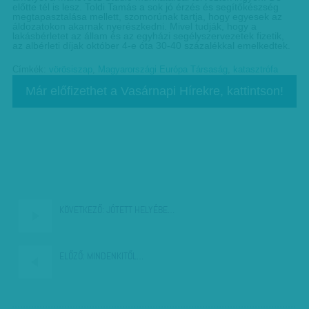
előtte tél is lesz. Toldi Tamás a sok jó érzés és segítőkészség
megtapasztalása mellett, szomorúnak tartja, hogy egyesek az
áldozatokon akarnak nyerészkedni. Mivel tudják, hogy a
lakásbérletet az állam és az egyházi segélyszervezetek fizetik,
az albérleti díjak október 4-e óta 30-40 százalékkal emelkedtek.
Címkék:
vörösiszap
,
Magyarországi Európa Társaság
,
katasztrófa
Már előfizethet a Vasárnapi Hírekre, kattintson!
KÖVETKEZŐ:
JÓTETT HELYÉBE…
ELŐZŐ:
MINDENKITŐL…