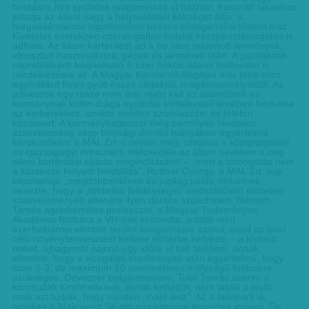
bontásra ítélt épületek tulajdonosait új házhoz, használt lakáshoz
juttatja az állam vagy a helyreállítási költséget állja; a
megvásárolandó ingatlanokon tízéves elidegenítési tilalom lesz.
Kivételes esetekben csereingatlan helyett készpénztámogatás is
adható. Az állam kártérítést ad a be nem takarított termények,
elpusztult haszonállatok, gépek és járművek után. A gazdáknak
csereföldként felajánlható 6 ezer hektár állami földterület is
rendelkezésre áll. A Magyar Kármentő Alapban már több mint
egymilliárd forint gyűlt össze cégektől, magánszemélyektől. Az
adakozók egy része nem érti, miért kell az államfőnek és
kormánynak külön drága nyomdai kivitelezésű levélben fordulnia
az emberekhez, amikor minden számlaszám és telefon
közismert. A kormányhatározat még bármilyen hivatalos
szakvélemény vagy bírósági döntés hiányában egyértelmű
károkozóként a MAL Zrt.-t nevezi meg, utasítva a közigazgatási
és igazságügyi minisztert, intézkedjék az állam nevében a cég
elleni kártérítési eljárás megindításáról – „mert a támogatás nem
a károkozó helyetti helytállás”. Ruttner György, a MAL Zrt. jogi
képviselője „megdöbbentőnek és jogilag példa nélkülinek”
nevezte, hogy a „többrétű felelősséget” valószínűsítő előzetes
szakvélemények ellenére ilyen döntés születhetett. Németh
Tamás agrárkémikus professzor, a Magyar Tudományos
Akadémia főtitkára a VH-nak elmondta: a több mint
ezerhektárnyi elöntött terület talajjavításra szorul, majd az ipari
célú növénytermesztést kellene előtérbe helyezni – a kiskerti
retket, újhagymát sajnos egy időre el kell felejteni, annak
ellenére, hogy a vizsgálati eredmények után egyértelmű, hogy
csak 2-3, de maximum 10 centiméteres mélységű földcsere
szükséges. Devecser polgármestere, Toldi Tamás szerint a
károsultak türelmetlenek, életük kettétört, nem látják a jövőt,
csak azt tudják, hogy minden „majd lesz”. Az a lakópark is,
amelyet a Makovecz Stúdió munkatársai terveztek ingyen. De