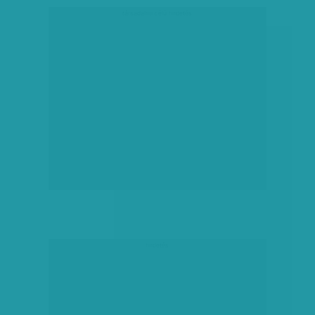
társadalmi célú hirdetés
hirdetés