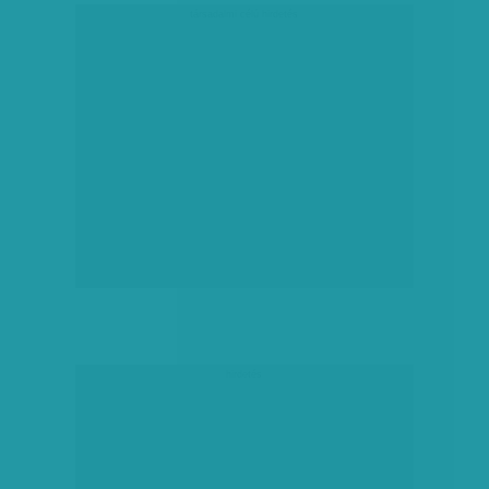
társadalmi célú hirdetés
hirdetés