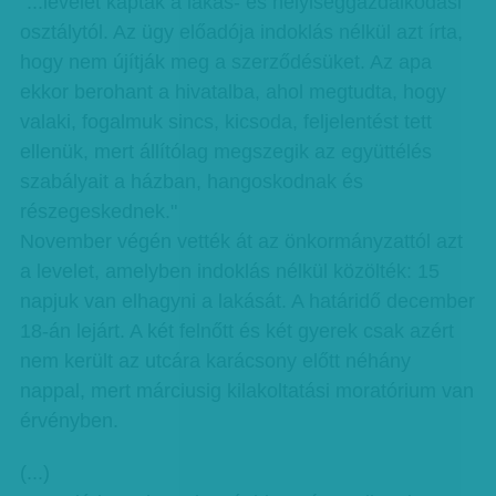
"...levelet kaptak a lakás- és helyiséggazdálkodási
osztálytól. Az ügy előadója indoklás nélkül azt írta,
hogy nem újítják meg a szerződésüket. Az apa
ekkor berohant a hivatalba, ahol megtudta, hogy
valaki, fogalmuk sincs, kicsoda, feljelentést tett
ellenük, mert állítólag megszegik az együttélés
szabályait a házban, hangoskodnak és
részegeskednek."
November végén vették át az önkormányzattól azt
a levelet, amelyben indoklás nélkül közölték: 15
napjuk van elhagyni a lakását. A határidő december
18-án lejárt. A két felnőtt és két gyerek csak azért
nem került az utcára karácsony előtt néhány
nappal, mert márciusig kilakoltatási moratórium van
érvényben.
(...)