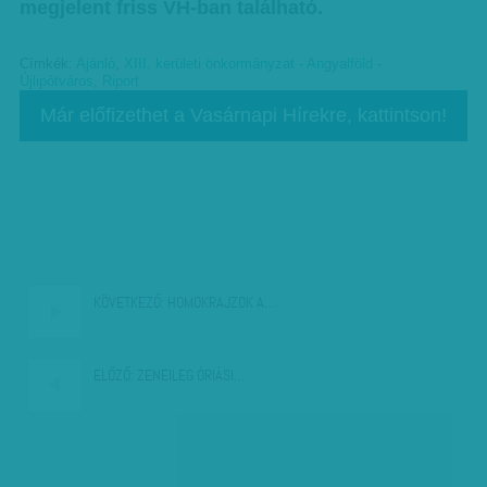
megjelent friss VH-ban található.
Címkék:
Ajánló
,
XIII. kerületi önkormányzat - Angyalföld -
Újlipótváros
,
Riport
Már előfizethet a Vasárnapi Hírekre, kattintson!
KÖVETKEZŐ:
HOMOKRAJZOK A…
ELŐZŐ:
ZENEILEG ÓRIÁSI…