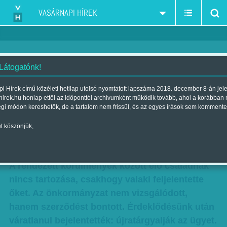
VASÁRNAPI HÍREK
 Látogatónk!
Feszült karácsony - November
i Hírek című közéleti hetilap utolsó nyomtatott lapszáma 2018. december 8-án jel
hirek.hu honlap ettől az időponttól archívumként működik tovább, ahol a korábban
végi levélben közölték velük:
égi módon kereshetők, de a tartalom nem frissül, és az egyes írások sem kommente
menniük kell
t köszönjük,
Szerző:
VH ajánló
| Megjelent a 2016. január 02.-i lapszámban
A rendezett körülmények között élő családnak
nincs tartozása, csakhogy valaki feljelentette
őket. Az önkormányzat nem vizsgálódott,
hanem szerződést bontott. Érdeklődésünk után
váratlanul bejelentették: újratárgyalják az ügyet.