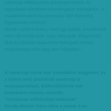
határozat előkészítése gondosan történt. Az
egymással ellentétes véleményeket mérlegeltük. A
család életvitelét huzamosabb időn keresztül
figyelemmel kísértük”.
Mindez azért érdekes, mert úgy tudjuk, a családnak
nem volt módja arra, hogy megvédje álláspontját,
őket az életüket alapvetően felforgató döntés
meghozatala előtt meg sem hallgatták."
A Vasárnapi Hírek már szombaton megjelent, és
a nyitva tartó árusoknál vasárnap is
megvásárolható. Előfizetőinknek már
szombaton házhoz visszük!
"Gondosan előkészített határozat"
Ónody-Molnár Dóra cikke a január 2-án