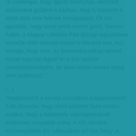
"A családapa, hogy igazát bizonyítsa, elkezdett
aláírásokat gyűjteni a házban. Meg is szerezte a
lakók több mint felének támogatását. Ők azt
igazolták, hogy nincs velük semmi gond. Sermer
Ádám, a Magyar Liberális Párt ifjúsági tagozatának
vezetője több hasonló esetet is felkarolt már. Azt
mondja, hogy más, az önkormányzathoz tartozó
házak kapcsán figyelt fel a XIII. kerület
nemtörődömségére, de ilyen súlyos esettel eddig
nem találkozott.."
(...)
"Megkerestük a kerület szocialista polgármesterét,
Tóth Józsefet, hogy miért született ilyen döntés
anélkül, hogy a feljelentés valóságtartalmát
érdemben vizsgálták volna. A XIII. kerületi
Közszolgáltató Zrt. válaszában azt írja, hogy „a