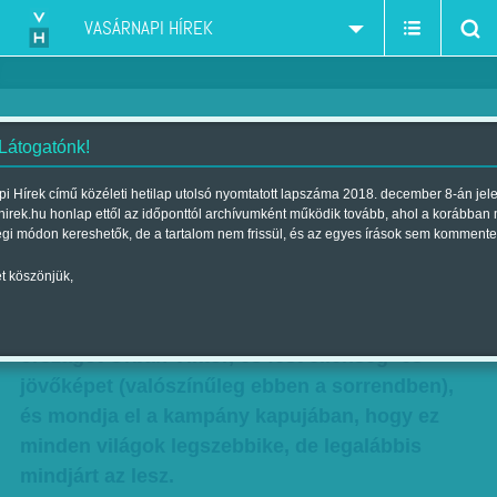
VASÁRNAPI HÍREK
 Látogatónk!
Orbán Viktor: Egy ember, több
i Hírek című közéleti hetilap utolsó nyomtatott lapszáma 2018. december 8-án jel
hirek.hu honlap ettől az időponttól archívumként működik tovább, ahol a korábban
jövő
égi módon kereshetők, de a tartalom nem frissül, és az egyes írások sem kommente
Szerző:
Munkatársunktól
| Megjelent a 2014. február 16.-i lapszámban
t köszönjük,
Vasárnap délután tizenhatodszorra pontozza az
országot Orbán Viktor, és fest ellenség- és
jövőképet (valószínűleg ebben a sorrendben),
és mondja el a kampány kapujában, hogy ez
minden világok legszebbike, de legalábbis
mindjárt az lesz.