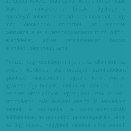
trendeket követő, bátorszívű, kalandkereső fiatal,
akikre a miniszterelnök büszke. Úgyhogy a
kormányfő vélhetően marad a tarifaharcnál – így
még élénkebbre színezheti az emberek
pénztárcáira és a rezsicsökkentésre rontó külföldi
ellenfeleket, akiket természetesen harcos
államférfiúként megfutamít.
Persze, hogy esetében mit jelent az államférfi, az
erősen kérdéses. Az országot tizenhatodjára
„pontozó” miniszterelnök ugyanis kormányon is
gyakorta úgy beszélt, mintha ellenzékben lenne.
Érdekes olvasmányok ugyanakkor ezek a korai
szónoklatok: már évekkel ezelőtt is felbukkant
bennük a közmunka, a közép-középosztály
feltőkésítése, az unortodox gazdaságpolitika, tehát
ha úgy tetszik, nagyjából mindent előre vetített,