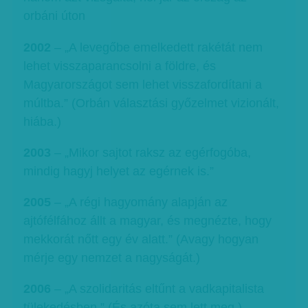
orbáni úton
2002
– „A levegőbe emelkedett rakétát nem
lehet visszaparancsolni a földre, és
Magyarországot sem lehet visszafordítani a
múltba.” (Orbán választási győzelmet vizionált,
hiába.)
2003
– „Mikor sajtot raksz az egérfogóba,
mindig hagyj helyet az egérnek is.”
2005
– „A régi hagyomány alapján az
ajtófélfához állt a magyar, és megnézte, hogy
mekkorát nőtt egy év alatt.” (Avagy hogyan
mérje egy nemzet a nagyságát.)
2006
– „A szolidaritás eltűnt a vadkapitalista
tülekedésben.” (És azóta sem lett meg.)