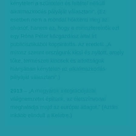
kénytelen a szüntelen és feltétel nélküli
alkalmazkodás pályáját választani”. (Ez
esetben nem a mondat hökkenti meg az
olvasót, hanem az, hogy a miniszterelnök ezt
egy Róna Péter közgazdász által írt
publicisztikából koppintotta. Az eredeti: „A
mítosz szerint országunk kicsi és nyitott, amely
tőke, természeti kincsek és adottságok
hiányában kénytelen az alkalmazkodás
pályáját választani”.)
2013
– „A magyarok integrációjával
világnemzetet építünk, az életszínvonal
meghaladja majd az európai átlagot.” (Aztán
inkább elindult a Keletre.)