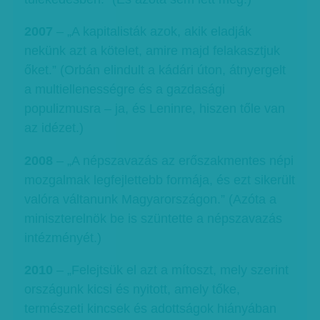
2007
– „A kapitalisták azok, akik eladják
nekünk azt a kötelet, amire majd felakasztjuk
őket.” (Orbán elindult a kádári úton, átnyergelt
a multiellenességre és a gazdasági
populizmusra – ja, és Leninre, hiszen tőle van
az idézet.)
2008
– „A népszavazás az erőszakmentes népi
mozgalmak legfejlettebb formája, és ezt sikerült
valóra váltanunk Magyarországon.” (Azóta a
miniszterelnök be is szüntette a népszavazás
intézményét.)
2010
– „Felejtsük el azt a mítoszt, mely szerint
országunk kicsi és nyitott, amely tőke,
természeti kincsek és adottságok hiányában