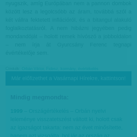
nyugszik, amíg Európában nem a pannon dombok
között lesz a legolcsóbb az áram, továbbá szól a
két vállra fektetett inflációról, és a bitangul alakuló
foglalkoztatásról. A nem hibázni jegyében pedig
mondandóját – holott remek hívószó a jobboldalon
– nem írja át Gyurcsány Ferenc tegnapi
évértékelője sem.
Címkék:
Orbán Viktor
,
Fidesz
,
kormány
,
évértékelés
Már előfizethet a Vasárnapi Hírekre, kattintson!
Mindig megmondta:
1999
– Országértékelés – Orbán nyelvi
leleménye visszatetszést váltott ki, holott csak
az igazságot takarta: nem az évet minősítette,
hanem azt vizsgálta, hol jár az ország az