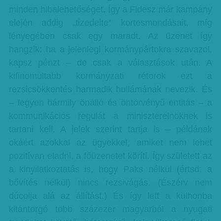
minden hibalehetőséget. Így a Fidesz már kampány
elején addig „tizedelte” kortesmondásait, míg
lényegében csak egy maradt. Az üzenet így
hangzik: ha a jelenlegi kormánypártokra szavazol,
kapsz pénzt – de csak a választások után. A
kifinomultabb kormányzati rétorok ezt a
rezsicsökkentés harmadik hullámának nevezik. És
– legyen bármily önálló és öntörvényű entitás – a
kommunikációs regulát a miniszterelnöknek is
tartani kell. A jelek szerint tartja is – példának
okáért azokkal az ügyekkel, amiket nem lehet
pozitívan eladni, a főüzenetet köríti. Így született az
a kinyilatkoztatás is, hogy Paks nélkül (értsd: a
bővítés nélkül) nincs rezsivágás. (Észérv nem
dúcolja alá az állítást.) És így lett a külhonba
kitántorgó több százezer magyarból a nyugati