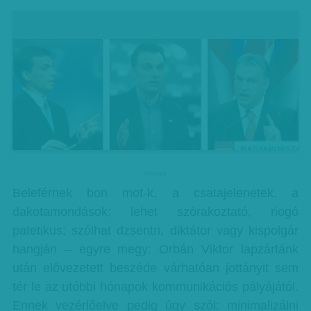
hirdetes
Beleférnek bon mot-k, a csatajelenetek, a
dakotamondások; lehet szórakoztató, riogó
patetikus; szólhat dzsentri, diktátor vagy kispolgár
hangján – egyre megy: Orbán Viktor lapzártánk
után elővezetett beszéde várhatóan jottányit sem
tér le az utóbbi hónapok kommunikációs pályájától.
Ennek vezérlőelve pedig úgy szól: minimalizálni