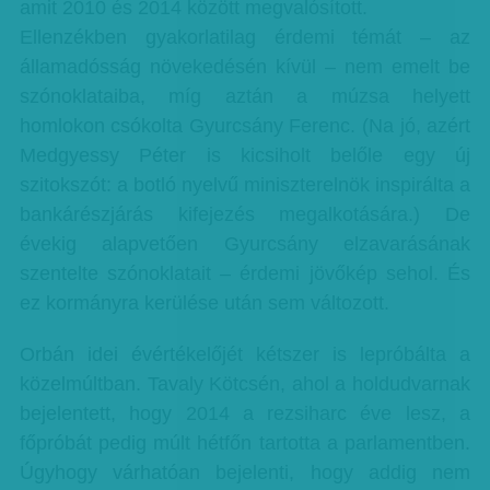
amit 2010 és 2014 között megvalósított.
Ellenzékben gyakorlatilag érdemi témát – az
államadósság növekedésén kívül – nem emelt be
szónoklataiba, míg aztán a múzsa helyett
homlokon csókolta Gyurcsány Ferenc. (Na jó, azért
Medgyessy Péter is kicsiholt belőle egy új
szitokszót: a botló nyelvű miniszterelnök inspirálta a
bankárészjárás kifejezés megalkotására.) De
évekig alapvetően Gyurcsány elzavarásának
szentelte szónoklatait – érdemi jövőkép sehol. És
ez kormányra kerülése után sem változott.
Orbán idei évértékelőjét kétszer is lepróbálta a
közelmúltban. Tavaly Kötcsén, ahol a holdudvarnak
bejelentett, hogy 2014 a rezsiharc éve lesz, a
főpróbát pedig múlt hétfőn tartotta a parlamentben.
Úgyhogy várhatóan bejelenti, hogy addig nem