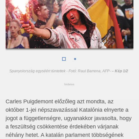
Spanyolország egyséért tüntettek - Fotó: Raul Barrena, AFP
-
– Kép 1/2
hirdetes
Carles Puigdemont előzőleg azt mondta, az
október 1-jei népszavazással Katalónia elnyerte a
jogot a függetlenségre, ugyanakkor javasolta, hogy
a feszültség csökkentése érdekében várjanak
néhány hetet. A katalán parlament többségének