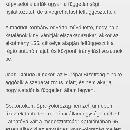
képviselői aláírták ugyan a függetlenségi
nyilatkozatot, de a végrehajtást felfüggesztették.
A madridi kormány egyértelművé tette, hogy ha a
katalánok kinyilvánítják elszakadásukat, akkor az
alkotmány 155. cikkelye alapján felfüggesztik a
régió autonómiáját, és központi irányítást vezetnek
be.
Jean-Claude Juncker, az Európai Bizottság elnöke
aggódik a szeparatizmus miatt, és nem akarja,
hogy Katalónia független állam legyen.
Csütörtökön, Spanyolország nemzeti ünnepén
tízezrek tüntettek az ibériai állam egysége mellett.
Láthatóvá vált a megosztottság: Katalóniában 65
ezren álltak ki az egységes Spanyolország mellett,