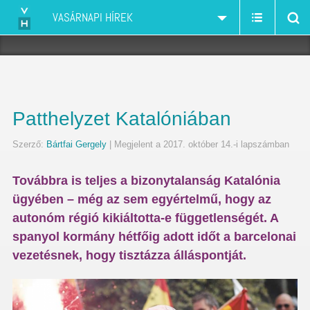
VASÁRNAPI HÍREK
Patthelyzet Katalóniában
Szerző:
Bártfai Gergely
| Megjelent a 2017. október 14.-i lapszámban
Továbbra is teljes a bizonytalanság Katalónia
ügyében – még az sem egyértelmű, hogy az
autonóm régió kikiáltotta-e függetlenségét. A
spanyol kormány hétfőig adott időt a barcelonai
vezetésnek, hogy tisztázza álláspontját.