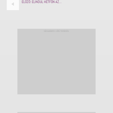
ELŐZŐ:
ELINDUL HÉTFŐN AZ…
társadalmi célú hirdetés