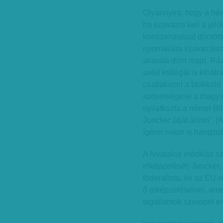
Olyannyira, hogy a hét
ha szavazni kell a jelö
konszenzussal döntött
nyomására szavazásra k
akarata dönt majd. Ráa
svéd kollégái is kihát
csatlakozni a blokkol
szövetségese a magyar 
nyilatkozta a német B
Juncker útját állom”. 
ígéret mikor is hangzott
A hivatalos indoklás s
elképzelését: Juncker,
föderalista, és az EU
ő elképzeléseivel, amel
tagállamok szerepét e