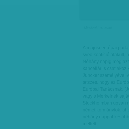
Mindenki vs. kettő
A májusi európai parl
svéd koalíció alakult
Néhány napig még azt 
kancellár is csatlakoz
Juncker személyével v
tetszett, hogy az Európ
Európai Tanácsnak. (Ju
vagyis Merkelnek saját
Stockholmban ugyan mun
német kormányfők, ah
néhány nappal később 
mellett.