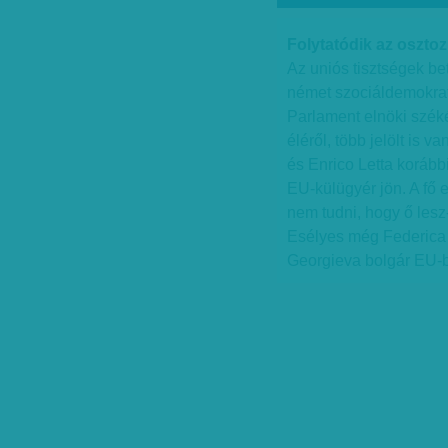
Folytatódik az oszto
Az uniós tisztségek be
német szociáldemokrat
Parlament elnöki szék
éléről, több jelölt is 
és Enrico Letta korább
EU-külügyér jön. A fő 
nem tudni, hogy ő lesz-
Esélyes még Federica M
Georgieva bolgár EU-b