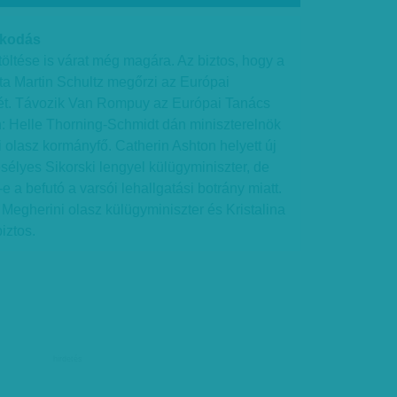
zkodás
töltése is várat még magára. Az biztos, hogy a
a Martin Schultz megőrzi az Európai
ét. Távozik Van Rompuy az Európai Tanács
van: Helle Thorning-Schmidt dán miniszterelnök
i olasz kormányfő. Catherin Ashton helyett új
esélyes Sikorski lengyel külügyminiszter, de
e a befutó a varsói lehallgatási botrány miatt.
egherini olasz külügyminiszter és Kristalina
iztos.
hirdetés