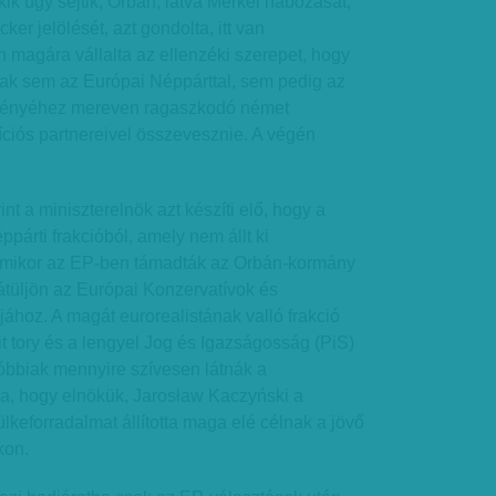
k úgy sejtik, Orbán, látva Merkel habozását,
er jelölését, azt gondolta, itt van
án magára vállalta az ellenzéki szerepet, hogy
nak sem az Európai Néppárttal, sem pedig az
ményéhez mereven ragaszkodó német
ciós partnereivel összevesznie. A végén
t a miniszterelnök azt készíti elő, hogy a
párti frakcióból, amely nem állt ki
 mikor az EP-ben támadták az Orbán-kormány
átüljön az Európai Konzervatívok és
ához. A magát eurorealistának valló frakció
rit tory és a lengyel Jog és Igazságosság (PiS)
óbbiak mennyire szívesen látnák a
tja, hogy elnökük, Jarosław Kaczyński a
keforradalmat állította maga elé célnak a jövő
kon.