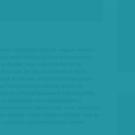
hirdetes
amenti választások után brit–magyar–holland–
, hogy megakadályozza Juncker kinevezését.
is hihették, hogy Angela Merkel német
ik hozzájuk. De míg az előbbieknek főként
oltak problémáik, Merkelnek inkább az nem
ai Parlament pártjai akarnak diktálni az
nckert a Néppárt parlamenti frakciója jelölte,
 híveivel kellett volna szembemennie.)
kaebédet is tartottak a brit, svéd, holland és
ova érdekes módon Orbánt nem hívták meg, de
a kancellár egyértelműen kiállt Juncker