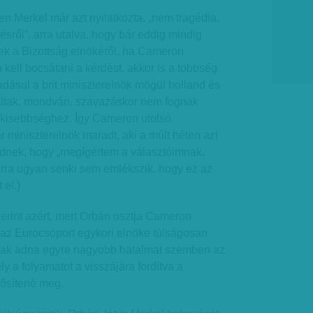
en Merkel már azt nyilatkozta, „nem tragédia,
lésről”, arra utalva, hogy bár eddig mindig
ek a Bizottság elnökéről, ha Cameron
ell bocsátani a kérdést, akkor is a többség
dásul a brit miniszterelnök mögül holland és
ráltak, mondván, szavazáskor nem fognak
ó kisebbséghez. Így Cameron utolsó
miniszterelnök maradt, aki a múlt héten azt
ildnek, hogy „megígértem a választóimnak,
(Arra ugyan senki sem emlékszik, hogy ez az
 el.)
zerint azért, mert Orbán osztja Cameron
 az Eurocsoport egykori elnöke túlságosan
-nak adna egyre nagyobb hatalmat szemben az
y a folyamatot a visszájára fordítva a
rősítené meg.