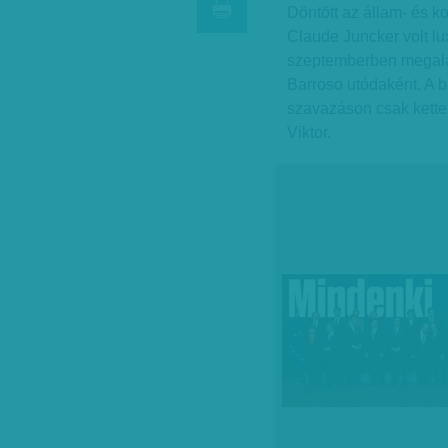
Döntött az állam- és k
Claude Juncker volt lu
szeptemberben megalak
Barroso utódaként. A br
szavazáson csak kette
Viktor.