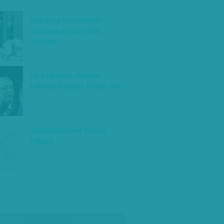
Balközép kormányfők
voksaira is számíthat
Juncker
Úr a házban - Merkel
habozása ügyes húzás volt
Jogászzemmel: Hazug
háború
társadalmi célú hirdetés