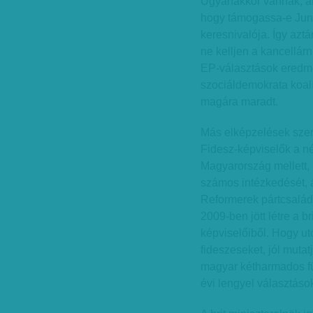
Ugyanakkor vannak, aki
hogy támogassa-e Junck
keresnivalója. Így azt
ne kelljen a kancellár
EP-választások ered
szociáldemokrata koalí
magára maradt.
Más elképzelések szerin
Fidesz-képviselők a nép
Magyarország mellett,
számos intézkedését, 
Reformerek pártcsaládj
2009-ben jött létre a b
képviselőiből. Hogy ut
fideszeseket, jól muta
magyar kétharmados fül
évi lengyel választáso