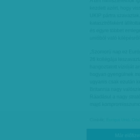
A brit miniszterelnök 
kezdett azért, hogy vi
UKIP pártra szavaztak
katasztrófaként állítot
és egyre többet emlege
unióból való kilépésről
„Szomorú nap ez Európ
26 kollégája leszavaz
hangoztatott vízióját 
hogyan gyengülnek ma
ugyanis csak ezután ke
Britannia nagy valószí
Ráadásul a nagy straté
majd kompromisszumo
Címkék:
Európai Unió
,
Orbá
Már előfize