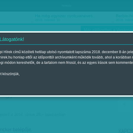
hirdetés
Ha még egyszer nyolcvanéves…
Barbie-h
2018. március 16.
2018. márci
Már előfizethet a Vasárnap
 Látogatónk!
i Hírek című közéleti hetilap utolsó nyomtatott lapszáma 2018. december 8-án jel
hirek.hu honlap ettől az időponttól archívumként működik tovább, ahol a korábban
ókusz
Szerintem
Ízlés
Sport
égi módon kereshetők, de a tartalom nem frissül, és az egyes írások sem kommente
t köszönjük,
szorultak az EU-ban: David
együtt bukott Orbán
jelent a 2014. június 29.-i lapszámban
uncker belépője.
KAPCS