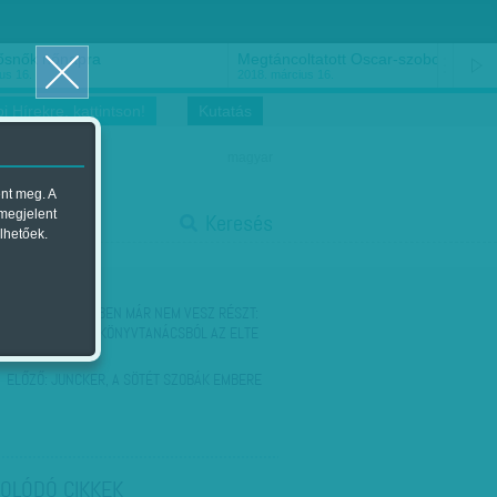
ősnők nőnapra
Megtáncoltatott Oscar-szobor
us 16.
2018. március 16.
i Hírekre, kattintson!
Kutatás
magyar
ent meg. A
start
 megjelent
Keresés
lhetőek.
stop
KÖVETKEZŐ:
EBBEN MÁR NEM VESZ RÉSZT:
KISZÁLLT A TANKÖNYVTANÁCSBÓL AZ ELTE
EGYETEMI…
ELŐZŐ:
JUNCKER, A SÖTÉT SZOBÁK EMBERE
OLÓDÓ CIKKEK