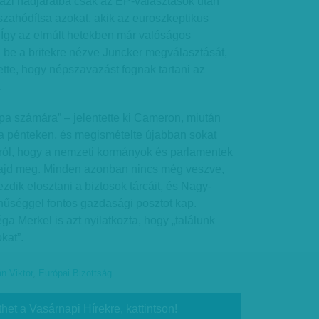
igazi hadjáratba csak az EP-választások után
sszahódítsa azokat, akik az euroszkeptikus
.Így az elmúlt hetekben már valóságos
ta be a britekre nézve Juncker megválasztását,
tte, hogy népszavazást fognak tartani az
.
a számára” – jelentette ki Cameron, miután
ta pénteken, és megismételte újabban sokat
arról, hogy a nemzeti kormányok és parlamentek
jd meg. Minden azonban nincs még veszve,
zdik elosztani a biztosok tárcáit, és Nagy-
nűséggel fontos gazdasági posztot kap.
ga Merkel is azt nyilatkozta, hogy „találunk
kat”.
n Viktor
,
Európai Bizottság
thet a Vasárnapi Hírekre, kattintson!