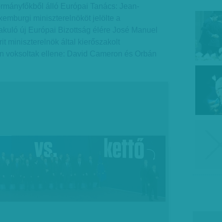
ormányfőkből álló Európai Tanács: Jean-
xemburgi miniszterelnököt jelölte a
uló új Európai Bizottság élére José Manuel
it miniszterelnök által kierőszakolt
n voksoltak ellene: David Cameron és Orbán