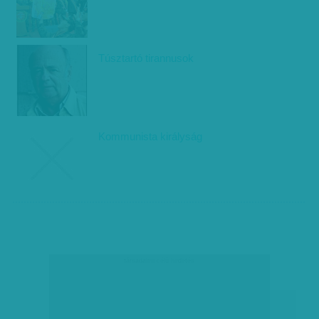
Túsztartó tirannusok
Kommunista királyság
társadalmi célú hirdetés