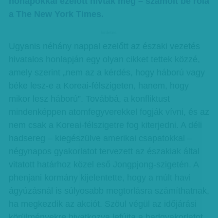
hónapokkal ezelőtt hívták meg – számolt be róla
a The New York Times.
hirdetes
Ugyanis néhány nappal ezelőtt az északi vezetés
hivatalos honlapján egy olyan cikket tettek közzé,
amely szerint „nem az a kérdés, hogy háború vagy
béke lesz-e a Koreai-félszigeten, hanem, hogy
mikor lesz háború”. Továbbá, a konfliktust
mindenképpen atomfegyverekkel fogják vívni, és az
nem csak a Koreai-félszigetre fog kiterjedni. A déli
hadsereg – kiegészülve amerikai csapatokkal –
négynapos gyakorlatot tervezett az északiak által
vitatott határhoz közel eső Jongpjong-szigetén. A
phenjani kormány kijelentette, hogy a múlt havi
ágyúzásnál is súlyosabb megtorlásra számíthatnak,
ha megkezdik az akciót. Szöul végül az időjárási
körülményekre hivatkozva lefújta a hadgyakorlatot.