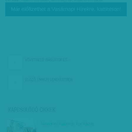
Címkék:
Alberto Contador
,
atomfegyver
,
Alberto Contador
Már előfizethet a Vasárnapi Hírekre, kattintson!
KÖVETKEZŐ:
BÍRÁLATOK ÉS…
ELŐZŐ:
ÜNNEPI LENDÜLETBEN
KAPCSOLÓDÓ CIKKEK
Növekvő háborús kockázat