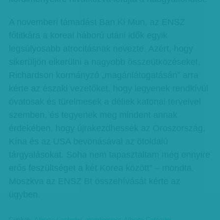
A novemberi támadást Ban Ki Mun, az ENSZ
főtitkára a koreai háború utáni idők egyik
legsúlyosabb atrocitásnak nevezte. Azért, hogy
sikerüljön elkerülni a nagyobb összeütközéseket,
Richardson kormányzó „magánlátogatásán” arra
kérte az északi vezetőket, hogy legyenek rendkívül
óvatosak és türelmesek a dé­liek katonai terveivel
szemben, és tegyenek meg mindent annak
érdekében, hogy újrakezdhessék az Oroszország,
Kína és az USA bevonásával az ötoldalú
tárgyalásokat. Soha nem tapasztaltam még ennyire
erős feszültséget a két Korea között” – mondta.
Moszkva az ENSZ Bt összehívását kérte az
ügyben.