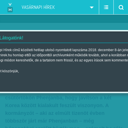
VASÁRNAPI HÍREK
 Látogatónk!
Phenjan atommal fenyeget
i Hírek című közéleti hetilap utolsó nyomtatott lapszáma 2018. december 8-án jel
hirek.hu honlap ettől az időponttól archívumként működik tovább, ahol a korábban
Szerző:
Szűcs Ágnes
| Megjelent a 2010. december 19.-i lapszámban
égi módon kereshetők, de a tartalom nem frissül, és az egyes írások sem kommente
t köszönjük,
Korea-közi csúcstalálkozót sürget Bill
Richardson új-mexikói kormányzó. Az egykori
ENSZ-diplomata azzal a céllal érkezett
csütörtökön Phenjanba, hogy javítson a két
Korea között kialakult feszült viszonyon. A
kormányzót – aki az elmúlt tizenöt évben
többször járt már Phenjanban – még