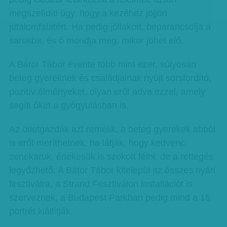
megszelídíti úgy, hogy a kezéhez jöjjön
jutalomfalatért. Ha pedig jóllakott, beparancsolja a
sarokba, és ő mondja meg, mikor jöhet elő.
A Bátor Tábor évente több mint ezer, súlyosan
beteg gyereknek és családjainak nyújt sorsfordító,
pozitív élményeket, olyan erőt adva ezzel, amely
segíti őket a gyógyulásban is.
Az ötletgazdák azt remélik, a beteg gyerekek abból
is erőt meríthetnek, ha látják, hogy kedvenc
zenekaruk, énekesük is szokott félni, de a rettegés
legyőzhető. A Bátor Tábor kitelepül az összes nyári
fesztiválra, a Strand Fesztiválon installációt is
szerveznek, a Budapest Parkban pedig mind a 15
portrét kiállítják.