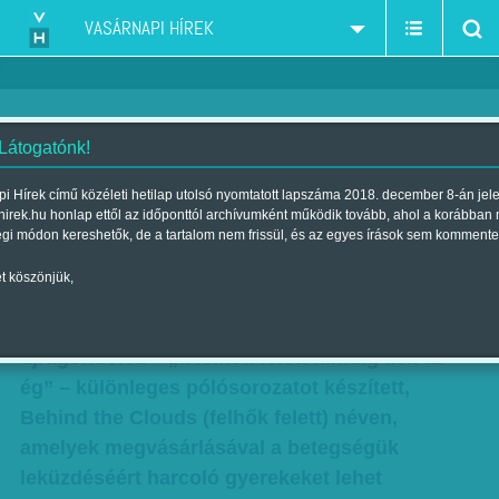
VASÁRNAPI HÍREK
 Látogatónk!
Pólóból erő - Különleges sorozat
i Hírek című közéleti hetilap utolsó nyomtatott lapszáma 2018. december 8-án jel
hirek.hu honlap ettől az időponttól archívumként működik tovább, ahol a korábban
a leküzdhető félelmekről
égi módon kereshetők, de a tartalom nem frissül, és az egyes írások sem kommente
Szerző:
Krausz Viktória
| Megjelent a 2016. július 02.-i lapszámban
t köszönjük,
Az idén 15 éves Bátor Tábor régi szlogenjüket
újragondolva – „a felhők felett mindig kék az
ég” – különleges pólósorozatot készített,
Behind the Clouds (felhők felett) néven,
amelyek megvásárlásával a betegségük
leküzdéséért harcoló gyerekeket lehet