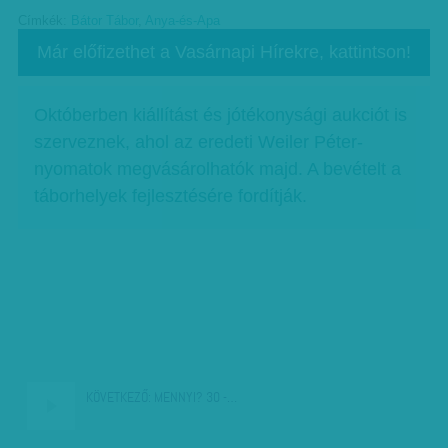
Címkék:
Bátor Tábor
,
Anya-és-Apa
Már előfizethet a Vasárnapi Hírekre, kattintson!
Októberben kiállítást és jótékonysági aukciót is
szerveznek, ahol az eredeti Weiler Péter-
nyomatok megvásárolhatók majd. A bevételt a
táborhelyek fejlesztésére fordítják.
KÖVETKEZŐ:
MENNYI? 30 -…