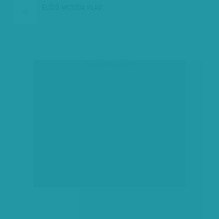
ELŐZŐ:
MICSODA VILÁG!…
társadalmi célú hirdetés