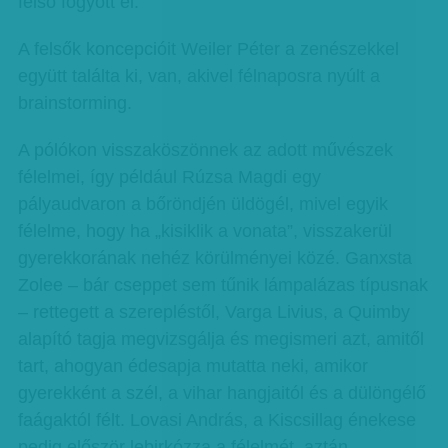
felső fogyott el.
A felsők koncepcióit Weiler Péter a zenészekkel
együtt találta ki, van, akivel félnaposra nyúlt a
brainstorming.
A pólókon visszaköszönnek az adott művészek
félelmei, így például Rúzsa Magdi egy
pályaudvaron a bőröndjén üldögél, mivel egyik
félelme, hogy ha „kisiklik a vonata”, visszakerül
gyerekkorának nehéz körülményei közé. Ganxsta
Zolee – bár cseppet sem tűnik lámpalázas típusnak
– rettegett a szerepléstől, Varga Livius, a Quimby
alapító tagja megvizsgálja és megismeri azt, amitől
tart, ahogyan édesapja mutatta neki, amikor
gyerekként a szél, a vihar hangjaitól és a dülöngélő
faágaktól félt. Lovasi András, a Kiscsillag énekese
pedig először lebirkózza a félelmét, aztán