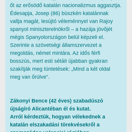
őt az erősödő katalán nacionalizmus aggasztja.
Édesapja, Josep (86) büszkén katalánnak
vallja magát, lesújtó véleménnyel van Rajoy
spanyol miniszterelnökről – a hazája jövőjét
mégis Spanyolországon belül képzeli el.
Szerinte a szövetségi államszervezet a
megoldás, német mintára. Az idős férfi
bosszús, mert esti sétáit újabban gyakran
szakítják meg tüntetések: „Mind a két oldal
meg van őrülve”.
Zákonyi Bence (42 éves) szabadúszó
újságíró Alicantéban él és kutat.
Arról kérdeztük, hogyan vélekednek a
katalán elszakadási törekvésekről a