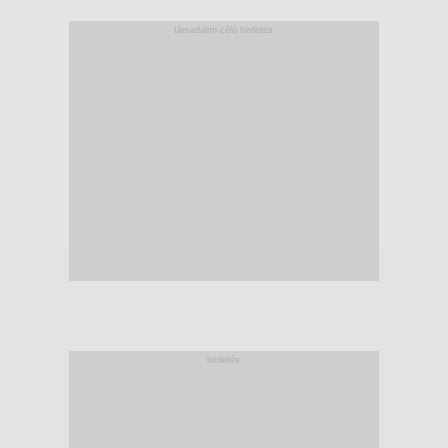
társadalmi célú hirdetés
hirdetés