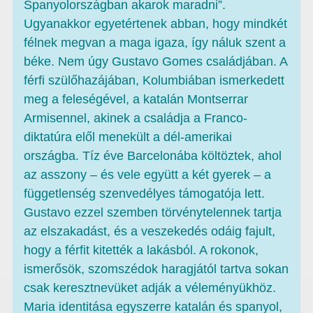
Spanyolországban akarok maradni”.
Ugyanakkor egyetértenek abban, hogy mindkét
félnek megvan a maga igaza, így náluk szent a
béke. Nem úgy Gustavo Gomes családjában. A
férfi szülőhazájában, Kolumbiában ismerkedett
meg a feleségével, a katalán Montserrar
Armisennel, akinek a családja a Franco-
diktatúra elől menekült a dél-amerikai
országba. Tíz éve Barcelonába költöztek, ahol
az asszony – és vele együtt a két gyerek – a
függetlenség szenvedélyes támogatója lett.
Gustavo ezzel szemben törvénytelennek tartja
az elszakadást, és a veszekedés odáig fajult,
hogy a férfit kitették a lakásból. A rokonok,
ismerősök, szomszédok haragjától tartva sokan
csak keresztnevüket adják a véleményükhöz.
Maria identitása egyszerre katalán és spanyol,