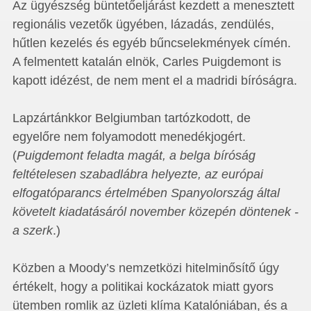
Az ügyészség büntetőeljárást kezdett a menesztett
regionális vezetők ügyében, lázadás, zendülés,
hűtlen kezelés és egyéb bűncselekmények címén.
A felmentett katalán elnök, Carles Puigdemont is
kapott idézést, de nem ment el a madridi bíróságra.
Lapzártánkkor Belgiumban tartózkodott, de
egyelőre nem folyamodott menedékjogért.
(
Puigdemont feladta magát, a belga bíróság
feltételesen szabadlábra helyezte, az európai
elfogatóparancs értelmében Spanyolország által
követelt kiadatásáról november közepén döntenek -
a szerk
.)
Közben a Moody’s nemzetközi hitelminősítő úgy
értékelt, hogy a politikai kockázatok miatt gyors
ütemben romlik az üzleti klíma Katalóniában, és a