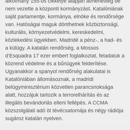
alkotmány 155-ös cikkelye alapján átmenetileg be
nem vezette a központi kormányzást. Katalóniának
saját parlamentje, kormánya, elnöke és rendőrsége
van. Hatóságai maguk dönthetnek közbiztonsági,
kulturális, környezetvédelmi, kereskedelmi,
közlekedési ügyekben. Madridé a pénz-, a had- és
a külügy. A katalán rendőrség, a Mossos
d’Esquadra 17 ezer embert foglalkoztat, feladatuk a
közrend védelme és a bűnügyek felderítése.
Ugyanakkor a spanyol rendőrség alakulatai is
Katalóniában állomásoznak, a madridi
belügyminisztérium közvetlen parancsnoksága
alatt, hozzájuk tartozik a terrorelhárítás és az
illegális bevándorlás elleni fellépés. A CCMA
közszolgálati adó öt tévécsatornája és négy rádiója
sugároz katalán nyelven.