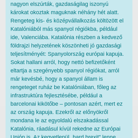
nagyon elszúrták, gazdaságilag iszonyú
károkat okoztak maguknak néhány hét alatt.
Rengeteg kis- és középvállalkozás költözött el
Katalóniából más spanyol régiókba, például
ide, Valenciába. Katalónia részben a kedvező
földrajzi helyzetének köszönheti jó gazdasági
teljesítményét: Spanyolország európai kapuja.
Sokat hallani arról, hogy nettó befizetőként
eltartja a szegényebb spanyol régiókat, arról
már kevésbé, hogy a spanyol állam is
rengeteget ruház be Katalóniában, főleg az
infrastruktúra fejlesztésébe, például a
barcelonai kikötőbe – pontosan azért, mert ez
az ország kapuja. Ezekről az előnyökről
mondana le az egyoldalú elszakadással
Katalónia, ráadásul kívül rekedne az Európai
Unión is. Az kegyetlenül „hard brexit” lenne.