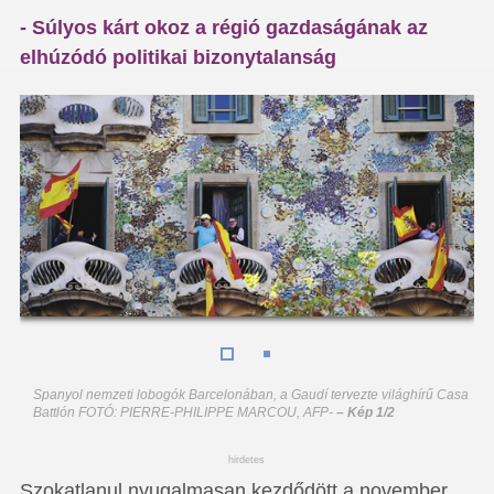
- Súlyos kárt okoz a régió gazdaságának az
elhúzódó politikai bizonytalanság
Spanyol nemzeti lobogók Barcelonában, a Gaudí tervezte világhírű Casa
Battlón FOTÓ: PIERRE-PHILIPPE MARCOU, AFP
-
– Kép 1/2
hirdetes
Szokatlanul nyugalmasan kezdődött a november