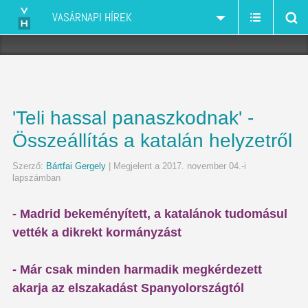
VASÁRNAPI HÍREK
'Teli hassal panaszkodnak' -
Összeállítás a katalán helyzetről
Szerző:
Bártfai Gergely
| Megjelent a 2017. november 04.-i
lapszámban
- Madrid bekeményített, a katalánok tudomásul
vették a dikrekt kormányzást
- Már csak minden harmadik megkérdezett
akarja az elszakadást Spanyolországtól