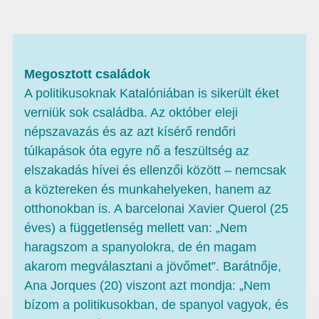
Megosztott családok
A politikusoknak Katalóniában is sikerült éket
verniük sok családba. Az október eleji
népszavazás és az azt kísérő rendőri
túlkapások óta egyre nő a feszültség az
elszakadás hívei és ellenzői között – nemcsak
a köztereken és munkahelyeken, hanem az
otthonokban is. A barcelonai Xavier Querol (25
éves) a függetlenség mellett van: „Nem
haragszom a spanyolokra, de én magam
akarom megválasztani a jövőmet”. Barátnője,
Ana Jorques (20) viszont azt mondja: „Nem
bízom a politikusokban, de spanyol vagyok, és