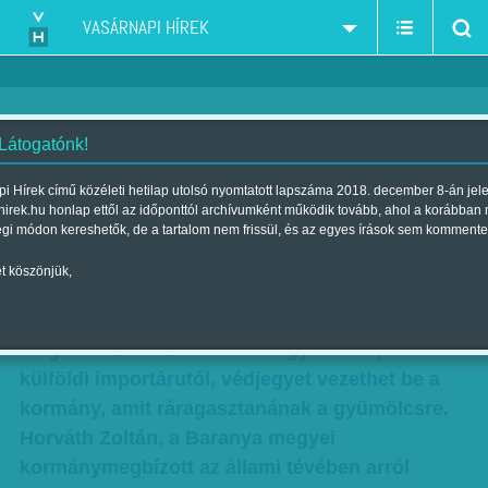
VASÁRNAPI HÍREK
 Látogatónk!
Védjegyet kaphat a magyar
i Hírek című közéleti hetilap utolsó nyomtatott lapszáma 2018. december 8-án jel
hirek.hu honlap ettől az időponttól archívumként működik tovább, ahol a korábban
dinnye
égi módon kereshetők, de a tartalom nem frissül, és az egyes írások sem kommente
Szerző:
Munkatársunktól
| Megjelent a 2017. július 22.-i lapszámban
t köszönjük,
Annak érdekében, hogy a fogyasztók könnyen
megkülönböztethessék a magyar dinnyét a
külföldi importárutól, védjegyet vezethet be a
kormány, amit ráragasztanának a gyümölcsre.
Horváth Zoltán, a Baranya megyei
kormánymegbízott az állami tévében arról