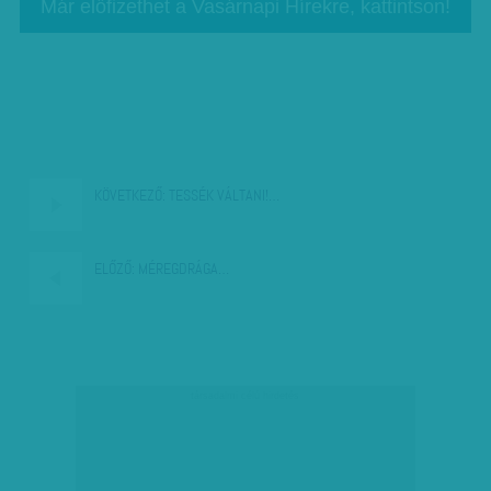
Már előfizethet a Vasárnapi Hírekre, kattintson!
KÖVETKEZŐ:
TESSÉK VÁLTANI!…
ELŐZŐ:
MÉREGDRÁGA…
társadalmi célú hirdetés