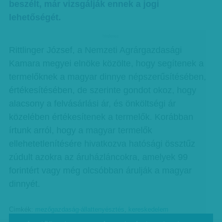
beszélt, már vizsgálják ennek a jogi
lehetőségét.
hirdetes
Rittlinger József, a Nemzeti Agrárgazdasági
Kamara megyei elnöke közölte, hogy segítenek a
termelőknek a magyar dinnye népszerűsítésében,
értékesítésében, de szerinte gondot okoz, hogy
alacsony a felvásárlási ár, és önköltségi ár
közelében értékesítenek a termelők. Korábban
írtunk arról, hogy a magyar termelők
ellehetetlenítésére hivatkozva hatósági össztűz
zúdult azokra az áruházláncokra, amelyek 99
forintért vagy még olcsóbban árulják a magyar
dinnyét.
Címkék:
mezőgazdaság-állattenyésztés
,
kereskedelem