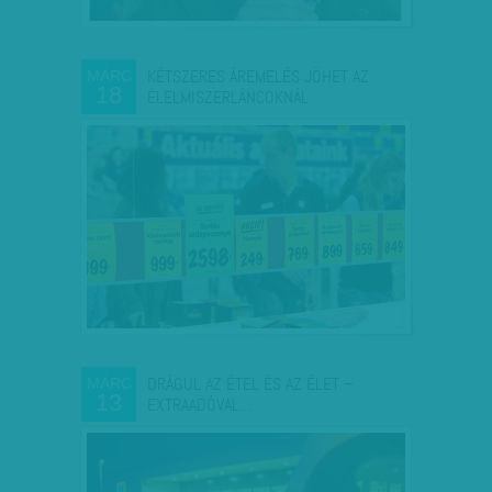
KÉTSZERES ÁREMELÉS JÖHET AZ
MÁRC
18
ÉLELMISZERLÁNCOKNÁL
DRÁGUL AZ ÉTEL ÉS AZ ÉLET –
MÁRC
13
EXTRAADÓVAL…