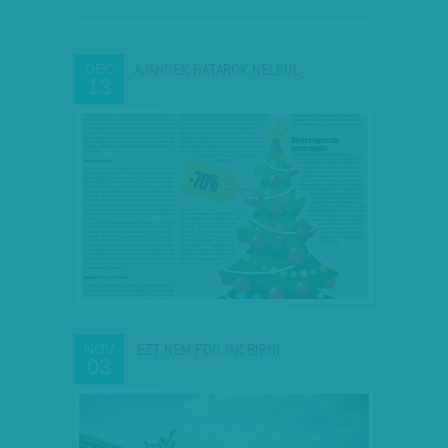
AJÁNDÉK HATÁROK NÉLKÜL
DEC
13
'EZT NEM FOGJÁK BÍRNI'
NOV
03