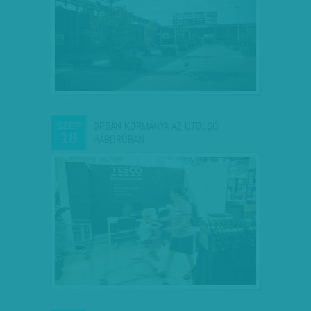
ORBÁN KORMÁNYA AZ UTOLSÓ
SZEP
18
HÁBORÚBAN