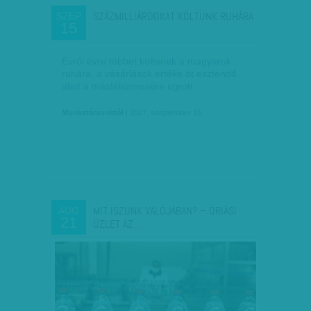
SZÁZMILLIÁRDOKAT KÖLTÜNK RUHÁRA
SZEP
15
Évről évre többet költenek a magyarok
ruhára, a vásárlások értéke öt esztendő
alatt a másfélszeresére ugrott.
Munkatársunktól
| 2017. szeptember 15.
MIT ISZUNK VALÓJÁBAN? – ÓRIÁSI
AUG
21
ÜZLET AZ…