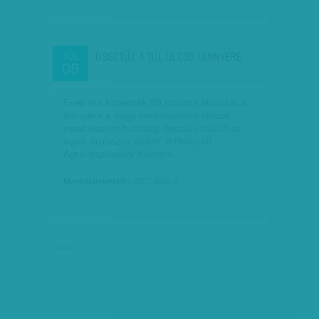
ÖSSZTŰZ A TÚL OLCSÓ DINNYÉRE
JÚL
08
Évek óta hirdetnek 99 forintos akciókat a
dinnyére a nagy kereskedelmi láncok,
most viszont hatósági össztűz zúdult az
egyik áruházra emiatt. A Nemzeti
Agrárgazdasági Kamara…
Munkatársunktól
| 2017. július 8.
hirdetés