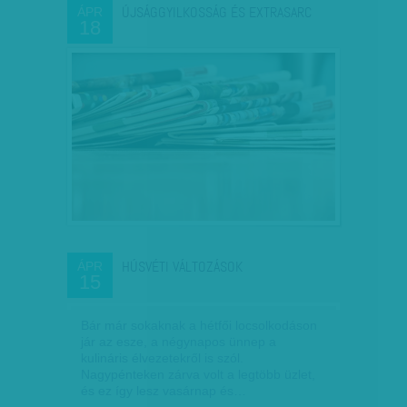
ÚJSÁGGYILKOSSÁG ÉS EXTRASARC
ÁPR
18
HÚSVÉTI VÁLTOZÁSOK
ÁPR
15
Bár már sokaknak a hétfői locsolkodáson
jár az esze, a négynapos ünnep a
kulináris élvezetekről is szól.
Nagypénteken zárva volt a legtöbb üzlet,
és ez így lesz vasárnap és…