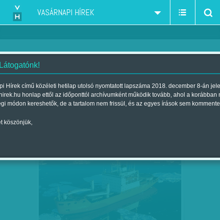
VASÁRNAPI HÍREK
 Látogatónk!
kereskedelem
szűkítés:
i Hírek című közéleti hetilap utolsó nyomtatott lapszáma 2018. december 8-án jel
hirek.hu honlap ettől az időponttól archívumként működik tovább, ahol a korábban
égi módon kereshetők, de a tartalom nem frissül, és az egyes írások sem kommente
t köszönjük,
ÚJ SELYEMUTAT NYITNA KÍNA AZ
FEB
10
ÉSZAKI-SARKON ÁT