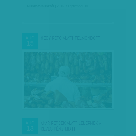
Munkatársunktól
| 2016. szeptember 10.
NÉGY PERC ALATT FELMONDOTT
AUG
15
AKÁR PERCEK ALATT LELÉPNEK A
AUG
13
KEVÉS PÉNZ MIATT