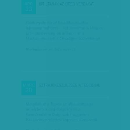
KITILTANÁK AZ ÖREG VERDÁKAT
ÁPR
13
Csak nyolc évnél fiatalabb autókat
lehessen behozni – ezt szeretné a Magyar
Lízingszövetség és a Gépjármű
Márkakereskedők Országos Szövetsége.
Munkatársunktól
| 2016. április 13.
SZTRÁJKKÉSZÜLTSÉG A TESCÓNÁL
MÁRC
30
Megalakult a Tesco sztrájkbizottsága,
amelyben a cég dolgozói és a
Kereskedelmi Dolgozók Független
Szakszervezetének képviselői vesznek…