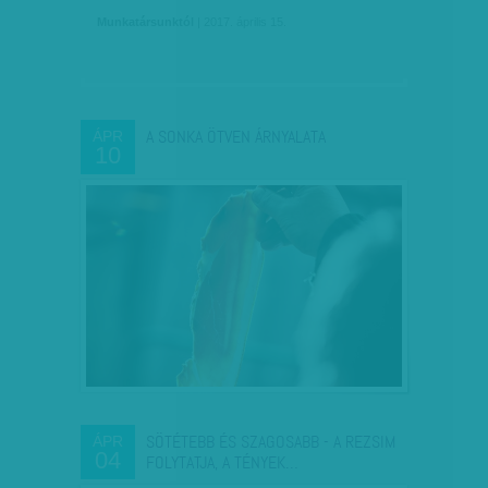
Munkatársunktól
| 2017. április 15.
A SONKA ÖTVEN ÁRNYALATA
ÁPR
10
SÖTÉTEBB ÉS SZAGOSABB - A REZSIM
ÁPR
04
FOLYTATJA, A TÉNYEK…