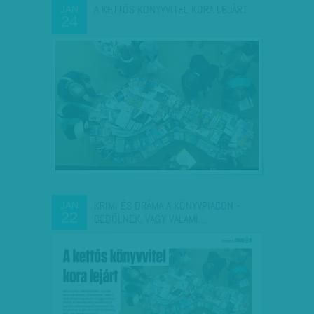
A KETTŐS KÖNYVVITEL KORA LEJÁRT
JAN
24
KRIMI ÉS DRÁMA A KÖNYVPIACON -
JAN
22
BEDŐLNEK, VAGY VALAMI…