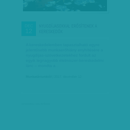
NYUGDÍJASOKKAL ERŐSÍTENEK A
DEC
12
KERESKEDŐK
A kereskedelemben tapasztalható egyre
jelentősebb munkaerőhiány enyhítésére a
nyugdíjas-szövetkezetekhez fordult az
egyik legnagyobb élelmiszer-kereskedelmi
lánc – mondta a…
Munkatársunktól
| 2017. december 12.
társadalmi célú hirdetés