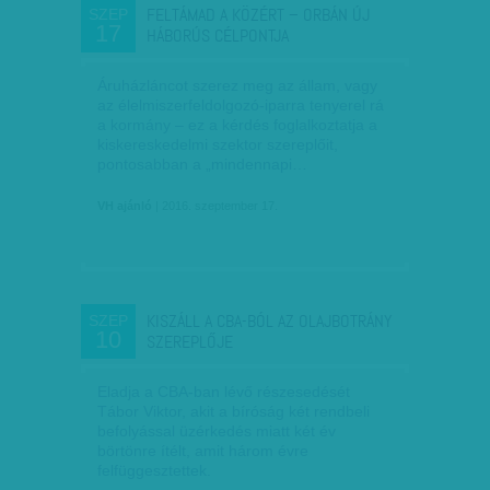
FELTÁMAD A KÖZÉRT – ORBÁN ÚJ
SZEP
17
HÁBORÚS CÉLPONTJA
Áruházláncot szerez meg az állam, vagy
az élelmiszerfeldolgozó-iparra tenyerel rá
a kormány – ez a kérdés foglalkoztatja a
kiskereskedelmi szektor szereplőit,
pontosabban a „mindennapi…
VH ajánló
| 2016. szeptember 17.
KISZÁLL A CBA-BÓL AZ OLAJBOTRÁNY
SZEP
10
SZEREPLŐJE
Eladja a CBA-ban lévő részesedését
Tábor Viktor, akit a bíróság két rendbeli
befolyással üzérkedés miatt két év
börtönre ítélt, amit három évre
felfüggesztettek.