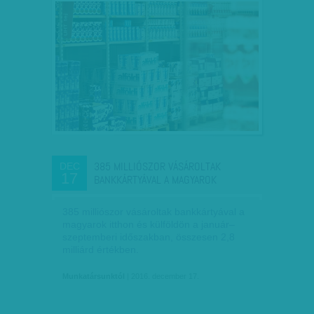
385 MILLIÓSZOR VÁSÁROLTAK
DEC
17
BANKKÁRTYÁVAL A MAGYAROK
385 milliószor vásároltak bankkártyával a
magyarok itthon és külföldön a január–
szeptemberi időszakban, összesen 2,8
milliárd értékben.
Munkatársunktól
| 2016. december 17.