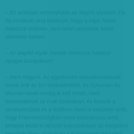
– Ez amolyan versenyfutás az alapító atyákért. De
ha mindenki arra törekszik, hogy a saját hőseit
helyezze előtérbe, nem lehet nemzetek feletti
identitást építeni.
– Az alapító atyák meséje mennyire hatásos
Nyugat-Európában?
– Nem nagyon. Az egyetemen másodéveseknek
tartok órát az EU történelméből, és Schuman és
Monnet nevét mindig le kell írnom, mert
bizonytalanok az n-ek számában, és keverik a
zeneszerzővel és a festővel. Nem is beszélve arról,
hogy Franciaországban nincs konszenzus arról,
kettejük közül ki játszott kulcsszerepet az integráció
beindításában. Schuman a Külügyminisztériumot,