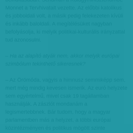
Monnet a Tervhivatalt vezette. Az előbbi katolikus
és jobboldali volt, a másik pedig felekezeten kívüli
és inkább baloldali. A megítélésüket nagyban
befolyásolja, ki melyik politikai-kulturális irányzattal
tud azonosulni.
– Ha az alapító atyák nem, akkor melyik európai
szimbólum tekinthető sikeresnek?
– Az Örömóda, vagyis a himnusz semmiképp sem,
mert még mindig kevesen ismerik. Az euró helyzete
sem egyértelmű, mivel csak 19 tagállamban
használják. A zászlót mondanám a
legismertebbnek. Bár tudom, hogy a magyar
parlamentben más a helyzet, a többi európai
közintézményen és politikus mögött szinte