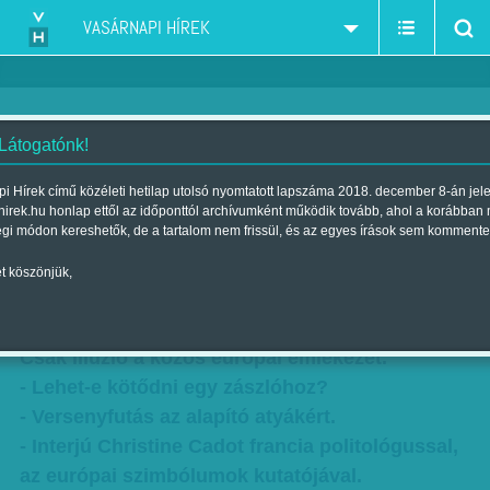
VASÁRNAPI HÍREK
 Látogatónk!
Franciák, németek, angolok,
i Hírek című közéleti hetilap utolsó nyomtatott lapszáma 2018. december 8-án jel
hirek.hu honlap ettől az időponttól archívumként működik tovább, ahol a korábban
olaszok - Versenyfutás az
égi módon kereshetők, de a tartalom nem frissül, és az egyes írások sem kommente
alapító atyákért
t köszönjük,
Szerző:
Szűcs Ágnes
| Megjelent a 2016. október 15.-i lapszámban
Csak illúzió a közös európai emlékezet.
- Lehet-e kötődni egy zászlóhoz?
- Versenyfutás az alapító atyákért.
- Interjú Christine Cadot francia politológussal,
az európai szimbólumok kutatójával.