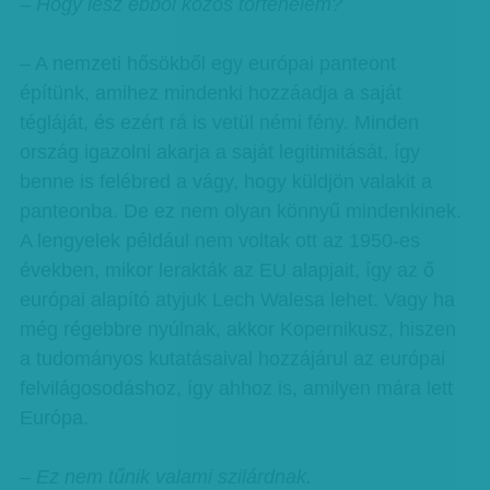
– Hogy lesz ebből közös történelem?
– A nemzeti hősökből egy európai panteont
építünk, amihez mindenki hozzáadja a saját
tégláját, és ezért rá is vetül némi fény. Minden
ország igazolni akarja a saját legitimitását, így
benne is felébred a vágy, hogy küldjön valakit a
panteonba. De ez nem olyan könnyű mindenkinek.
A lengyelek például nem voltak ott az 1950-es
években, mikor lerakták az EU alapjait, így az ő
európai alapító atyjuk Lech Walesa lehet. Vagy ha
még régebbre nyúlnak, akkor Kopernikusz, hiszen
a tudományos kutatásaival hozzájárul az európai
felvilágosodáshoz, így ahhoz is, amilyen mára lett
Európa.
– Ez nem tűnik valami szilárdnak.