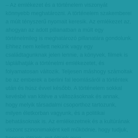
– Az emlékezet és a történelem viszonyát
könnyebb meghatározni. A történelem szakemberei
a múlt tényszerű nyomait keresik. Az emlékezet az,
ahogyan az adott pillanatban a múlt egy
történelmileg is meghatározó pillanatára gondolunk.
Ehhez nem kellett nekünk vagy egy
családtagunknak jelen lennie, a könyvek, filmek is
táplálhatják a történelmi emlékezetet, és
folyamatosan változik. Teljesen máshogy számoltak
be az emberek a berlini fal leomlásáról a történtek
után és húsz évvel később. A történelem sokkal
kevésbé van kitéve a változásoknak és annak,
hogy melyik társadalmi csoporthoz tartozunk,
milyen életkorban vagyunk, és a politikai
behatásoknak is. Az emlékezetnek és a kultúrának
viszont szinonimaként kell működnie, hogy tudjuk,