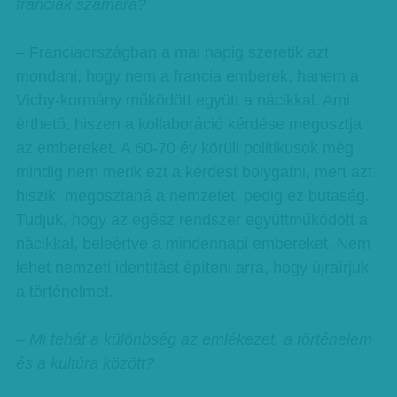
franciák számára?
– Franciaországban a mai napig szeretik azt
mondani, hogy nem a francia emberek, hanem a
Vichy-kormány működött együtt a nácikkal. Ami
érthető, hiszen a kollaboráció kérdése megosztja
az embereket. A 60-70 év körüli politikusok még
mindig nem merik ezt a kérdést bolygatni, mert azt
hiszik, megosztaná a nemzetet, pedig ez butaság.
Tudjuk, hogy az egész rendszer együttműködött a
nácikkal, beleértve a mindennapi embereket. Nem
lehet nemzeti identitást építeni arra, hogy újraírjuk
a történelmet.
– Mi tehát a különbség az emlékezet, a történelem
és a kultúra között?