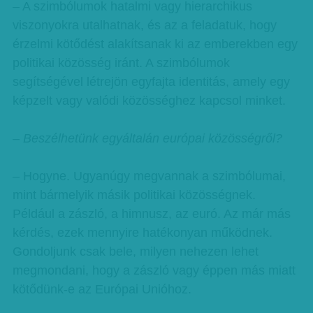
– A szimbólumok hatalmi vagy hierarchikus
viszonyokra utalhatnak, és az a feladatuk, hogy
érzelmi kötődést alakítsanak ki az emberekben egy
politikai közösség iránt. A szimbólumok
segítségével létrejön egyfajta identitás, amely egy
képzelt vagy valódi közösséghez kapcsol minket.
– Beszélhetünk egyáltalán európai közösségről?
– Hogyne. Ugyanúgy megvannak a szimbólumai,
mint bármelyik másik politikai közösségnek.
Például a zászló, a himnusz, az euró. Az már más
kérdés, ezek mennyire hatékonyan működnek.
Gondoljunk csak bele, milyen nehezen lehet
megmondani, hogy a zászló vagy éppen más miatt
kötődünk-e az Európai Unióhoz.