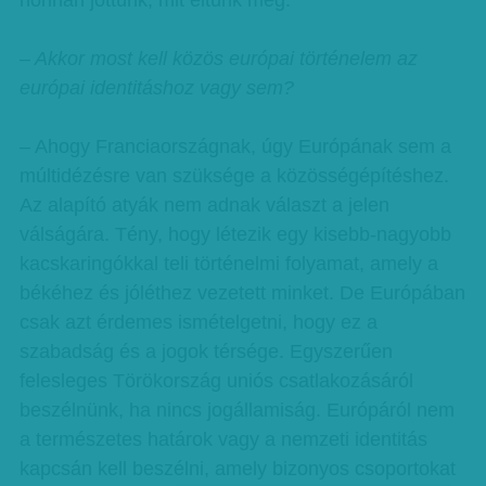
honnan jöttünk, mit éltünk meg.
– Akkor most kell közös európai történelem az
európai identitáshoz vagy sem?
– Ahogy Franciaországnak, úgy Európának sem a
múltidézésre van szüksége a közösségépítéshez.
Az alapító atyák nem adnak választ a jelen
válságára. Tény, hogy létezik egy kisebb-nagyobb
kacskaringókkal teli történelmi folyamat, amely a
békéhez és jóléthez vezetett minket. De Európában
csak azt érdemes ismételgetni, hogy ez a
szabadság és a jogok térsége. Egyszerűen
felesleges Törökország uniós csatlakozásáról
beszélnünk, ha nincs jogállamiság. Európáról nem
a természetes határok vagy a nemzeti identitás
kapcsán kell beszélni, amely bizonyos csoportokat