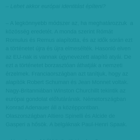
– Lehet akkor európai identitást építeni?
– A legkönnyebb módszer az, ha meghatározzuk a
közösség eredetét. A monda szerint Rómát
Romulus és Remus alapította, és az idők során ezt
a történetet újra és újra elmesélték. Hasonló elven
az EU-nak is vannak úgynevezett alapító atyái. De
ezt a történetet borzasztóan áthatják a nemzeti
érzelmek. Franciaországban azt tanítjuk, hogy az
alapítók Robert Schuman és Jean Monnet voltak.
Nagy-Britanniában Winston Churchillt tekintik az
európai gondolat előfutárának. Németországban
Konrad Adenauer áll a középpontban.
Olaszországban Altiero Spinelli és Alcide de
Gasperi a hősök. A belgáknak Paul-Henri Spaak.