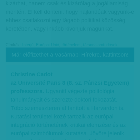
kizárhat, hanem csak és kizárólag a jogállamiság
mentén. El kell dönteni, hogy hajlandóak vagyunk-e
ehhez csatlakozni egy tágabb politikai közösség
keretében, vagy inkább kivonjuk magunkat.
Címkék:
Interjú
,
Európai Unió
,
történelem
,
társadalomtudósok
Már előfizethet a Vasárnapi Hírekre, kattintson!
Christine Cadot
az Université Paris 8 (8. sz. Párizsi Egyetem)
professzora.
Ugyanitt végezte politológiai
tanulmányait és szerezte doktori fokozatát.
Több szemeszteren át tanított a Harvardon is.
Kutatási területei közé tartozik az európai
integráció történetének kritikai elemzése és az
európai szimbólumok kutatása. Jövőre jelenik