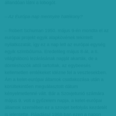
állandóan látni a lobogót.
– Az Európa-nap mennyire hatékony?
– Robert Schuman 1950. május 9-én mondta el az
európai projekt egyik alapkövének tekintett
nyilatkozatát, így ez a nap lett az európai egység
egyik szimbóluma. Eredetileg május 8-át, a II.
világháború lezárásának napját akarták, de a
döntéshozók attól tartottak, az egybeesés
kellemetlen emlékeket idézne fel a vesztesekben.
Ám a kelet-európai államok csatlakozása után a
körültekintően megválasztott dátum
kényelmetlenné vált. Bár a Szovjetunió számára
május 9. volt a győzelem napja, a kelet-európai
államok szemében ez a szovjet befolyás kezdetét
is jelentette. Ráadásul 1968-ban ezen a napon