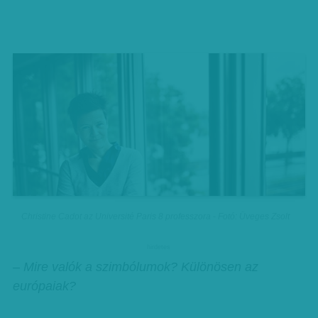
Christine Cadot az Université Paris 8 professzora - Fotó: Üveges Zsolt
hirdetes
– Mire valók a szimbólumok? Különösen az
európaiak?