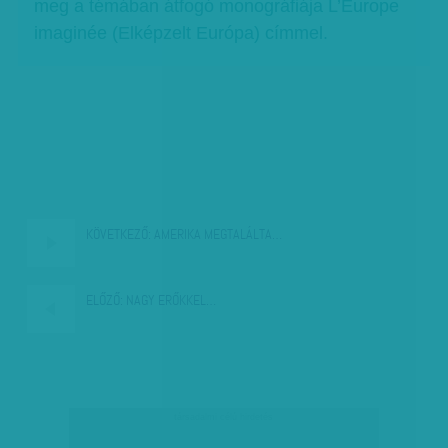
meg a témában átfogó monográfiája L’Europe
imaginée (Elképzelt Európa) címmel.
KÖVETKEZŐ:
AMERIKA MEGTALÁLTA…
ELŐZŐ:
NAGY ERŐKKEL…
társadalmi célú hirdetés