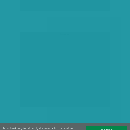
hirdetés
A cookie-k segítenek szolgáltatásaink biztosításában.
Rendben!