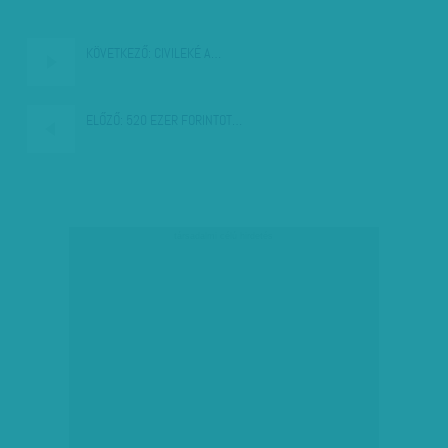
KÖVETKEZŐ:
CIVILEKÉ A…
ELŐZŐ:
520 EZER FORINTOT…
társadalmi célú hirdetés