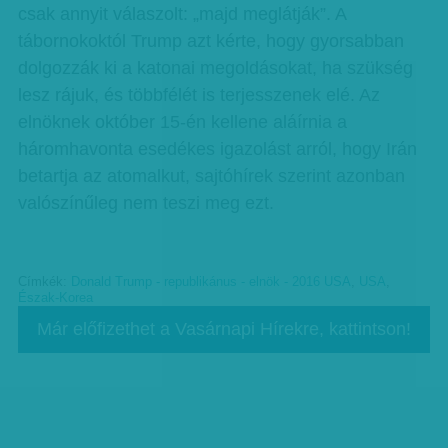
csak annyit válaszolt: „majd meglátják”. A
tábornokoktól Trump azt kérte, hogy gyorsabban
dolgozzák ki a katonai megoldásokat, ha szükség
lesz rájuk, és többfélét is terjesszenek elé. Az
elnöknek október 15-én kellene aláírnia a
háromhavonta esedékes igazolást arról, hogy Irán
betartja az atomalkut, sajtóhírek szerint azonban
valószínűleg nem teszi meg ezt.
Címkék:
Donald Trump - republikánus - elnök - 2016 USA
,
USA
,
Észak-Korea
Már előfizethet a Vasárnapi Hírekre, kattintson!