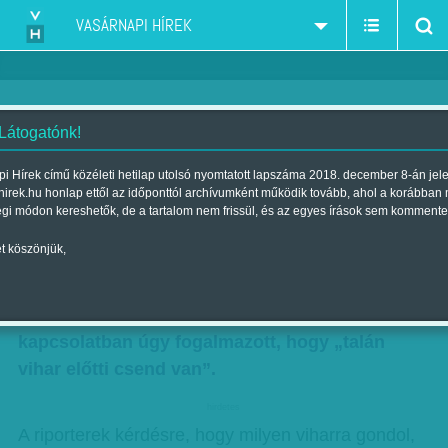
VASÁRNAPI HÍREK
 Látogatónk!
Vihar előtti csend
i Hírek című közéleti hetilap utolsó nyomtatott lapszáma 2018. december 8-án jel
hirek.hu honlap ettől az időponttól archívumként működik tovább, ahol a korábban
Szerző:
Munkatársunktól
| Megjelent a 2017. október 07.-i lapszámban
égi módon kereshetők, de a tartalom nem frissül, és az egyes írások sem kommente
t köszönjük,
Magas rangú katonai vezetőkkel tanácskozott
Donald Trump amerikai elnök a Fehér Házban. A
megbeszélés után Iránnal és Észak-Koreával
kapcsolatban úgy fogalmazott, hogy „talán
vihar előtti csend van”.
hirdetes
A riporterek kérdésre, hogy milyen viharra gondol,