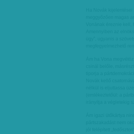
Ha Novák kijelentései 
meggyőzően magas ará
Vonának éreznie kell, 
Amennyiben az elnöksé
ügy”, ugyanis a szöve
megfegyelmezhető ren
Ám ha Vona megvétózza
csinál belőle, másrész
tiporja a pártdemokrá
Novák kellő csatornáva
nélkül is eljuttassa ü
(emlékeztetőül: a párt
irányítja a végletekig 
Ám igazi ütőkártya ni
pártszakadást nem okoz
jól felépített „fedőszto