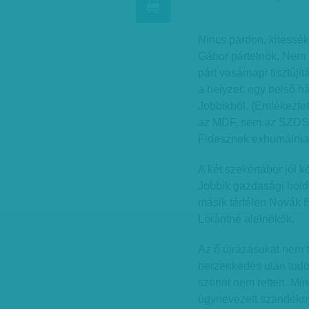
Nincs pardon, kitessék
Gábor pártelnök. Nem 
párt vasárnapi tisztújí
a helyzet: egy belső há
Jobbikból. (Emlékeztető
az MDF, sem az SZDSZ n
Fidesznek exhumálnia
A két szekértábor jól k
Jobbik gazdasági holdu
másik térfélen Novák E
Lórántné alelnökök.
Az ő újrázásukat nem 
berzenkedés után tudom
szerint nem retten. Mi
úgynevezett szándéknyi