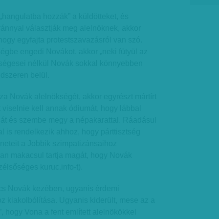
„hangulatba hozzák” a küldötteket, és
nnyal választják meg alelnöknek, akkor
hogy egyfajta protestszavazásról van szó.
gbe engedi Novákot, akkor „neki fütyül az
tségesei nélkül Novák sokkal könnyebben
dszeren belül.
 Novák alelnökségét, akkor egyrészt mártírt
t viselnie kell annak ódiumát, hogy lábbal
ciát és szembe megy a népakarattal. Ráadásul
l is rendelkezik ahhoz, hogy párttisztség
zeneteit a Jobbik szimpatizánsaihoz
ban makacsul tartja magát, hogy Novák
szélsőséges kuruc.info-t).
ncs Novák kezében, ugyanis érdemi
 kiakolbólítása. Ugyanis kiderült, mese az a
ri”, hogy Vona a fent említett alelnökökkel