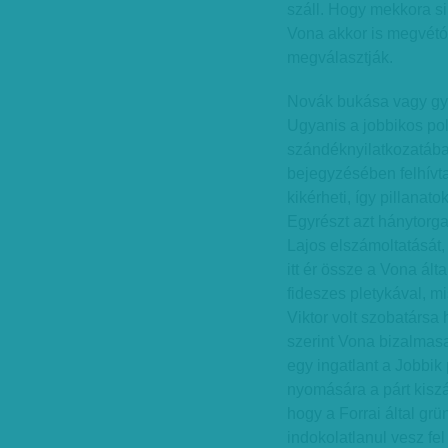
száll. Hogy mekkora si
Vona akkor is megvétóz
megválasztják.
Novák bukása vagy győ
Ugyanis a jobbikos poli
szándéknyilatkozatába
bejegyzésében felhívta
kikérheti, így pillanat
Egyrészt azt hánytorga
Lajos elszámoltatását, 
itt ér össze a Vona ált
fideszes pletykával, m
Viktor volt szobatársa 
szerint Vona bizalmas
egy ingatlant a Jobbik
nyomására a párt kiszá
hogy a Forrai által grü
indokolatlanul vesz fel