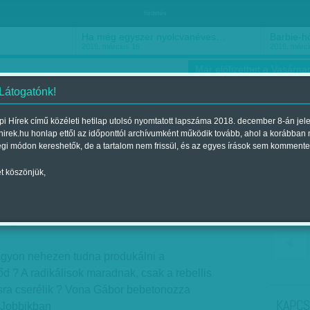
hirdetés
Ha még egyszer nyolcvanéves…
Barbie-h
2018. március 16.
2018. márci
Már előfizethet a Vasárnap
 Látogatónk!
i Hírek című közéleti hetilap utolsó nyomtatott lapszáma 2018. december 8-án jel
hirek.hu honlap ettől az időponttól archívumként működik tovább, ahol a korábban
ókusz
Szerintem
Ízlés
Sport
égi módon kereshetők, de a tartalom nem frissül, és az egyes írások sem kommente
t köszönjük,
über alles
Megjelent a 2016. május 28.-i lapszámban
agyon nehezen tudna produkálni a
d ? A radikálisok maradnak, csak a rebellis
isra cserélik ? Vona Gábor bebetonozza
KAPCS
a Jobbikban