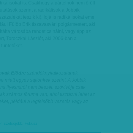
dikálisokat is. Csakhogy a pártelnök nem őrült
atások szerint a radikálisok a Jobbik
zalékát teszik ki), lojális radikálisokat emel
ául Fülöp Erik tiszavasvári polgármestert, aki
itálta városába rendet csinálni, vagy épp az
rt, Toroczkai Lászlót, aki 2006-ban a
tüntetőket.
Novák Elődre
szándéknyilatkozatának
e miatt egyes sajtóhírek szerint. A Jobbik
i ilyesmiről nem beszél, szóvivője csak
nak számos fóruma van, ahol tisztázni lehet az
yeket, például a legfelsőbb vezetés vagy az
r
,
szélsőjobb
,
Fókusz