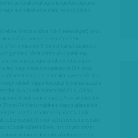
kerrel, az gyakorlatilag lényegtelen, ugyanis
hatja alelnökké emelését, ha a küldöttek
zelme inkább a pártelnök hitelességéről szól.
tikus számos dolgot szivárogtatott ki
n. (Pro forma nem ő, de mint arra Facebook-
 a figyelmet, írását bármelyik Jobbik-tag
ok alatt nyilvánosságra került mondandója.)
tja fel, hogy hiába szorgalmazza Simicska
a pártvezetés hallani sem akar ilyesmiről. (És
al meghirdetett néppártosodási folyamat azzal a
iszerint ha a Jobbik konszolidálódik, Orbán
hajlandó kistafírozni a pártot.) A másik mondás
a (Forrai Richárd) majdnem kapott ajándékba
 pénzén. (Aztán az elnökség pár tagjának
llt a bizniszből.) Novák azt is nehezményezte,
ndolt Jobbik-háttérműhely, az Iránytű Intézet
 több millió forintot különböző elemzésekért.