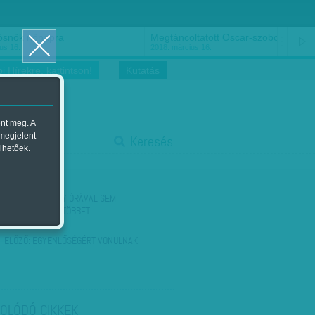
ősnők nőnapra
Megtáncoltatott Oscar-szobor
us 16.
2018. március 16.
i Hírekre, kattintson!
Kutatás
ent meg. A
start
 megjelent
Keresés
lhetőek.
stop
KÖVETKEZŐ:
EGY ÓRÁVAL SEM
DOLGOZNÁNAK TÖBBET
ELŐZŐ:
EGYENLŐSÉGÉRT VONULNAK
OLÓDÓ CIKKEK