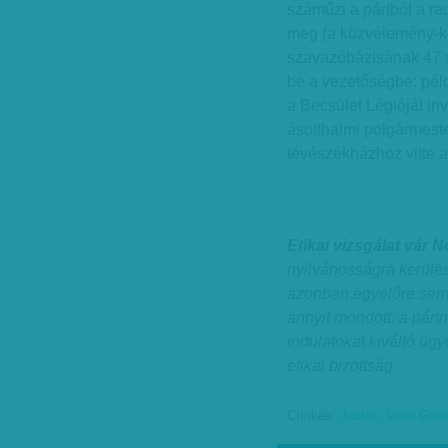
száműzi a pártból a ra
meg (a közvélemény-kut
szavazóbázisának 47 szá
be a vezetőségbe: péld
a Becsület Légióját inv
ásotthalmi polgármeste
tévészékházhoz vitte a 
Etikai vizsgálat vár 
nyilvánosságra kerülés
azonban egyelőre semm
annyit mondott: a párt
indulatokat kiváltó üg
etikai bizottság.
Címkék:
Jobbik
,
Vona Gábo