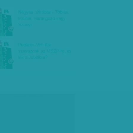
Négyes birkózás - Tóbiás,
Molnár, Harangozó vagy
Szanyi
Publicus-VH: Kik
szavaznak az MSZP-re, és
kik a Jobbikra?
társadalmi célú hirdetés