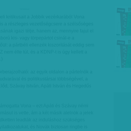
hirdetes
eli kritikusait a Jobbik vezérkarából Vona
is a részleges vezetőségcsere a szélsőséges
tásának igazi tétje, hanem az, mennyire fajul el
ború kis- vagy törpepártot csinál-e a
ül: a pártbéli ellenzék kiszorítását eddig sem
em élte túl, és a KDNP-t is úgy kellett a
.)
örberajzolható: az egyik oldalon a pártelnök a
dvarával és politikustársai többségével, a
lőd, Szávay István, Apáti István és Hegedűs
támogatta Vona – ezt Apáti és Szávay némi
ásul is vette, ám a két másik alelnök a jelek
ndketten leadták az induláshoz szükséges
latkozatukat, és Novák biztosan ringbe is