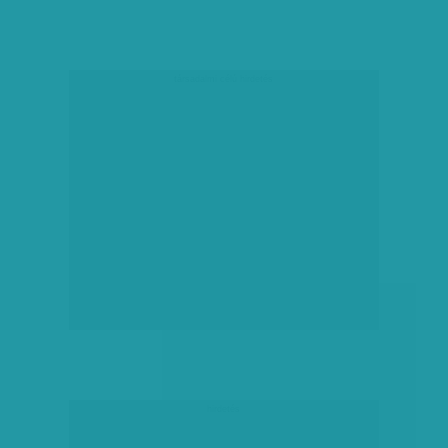
társadalmi célú hirdetés
hirdetés