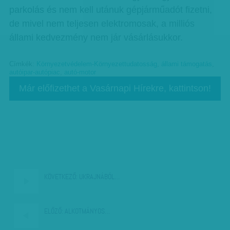
parkolás és nem kell utánuk gépjárműadót fizetni,
de mivel nem teljesen elektromosak, a milliós
állami kedvezmény nem jár vásárlásukkor.
Címkék:
Környezetvédelem-Környezettudatosság
,
állami támogatás
,
autóipar-autópiac
,
autó-motor
Már előfizethet a Vasárnapi Hírekre, kattintson!
KÖVETKEZŐ:
UKRAJNÁBÓL…
ELŐZŐ:
ALKOTMÁNYOS…