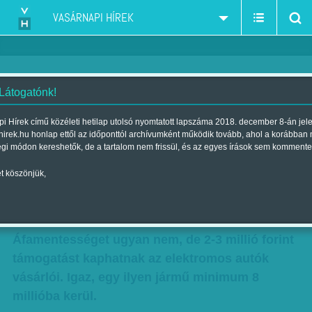
VASÁRNAPI HÍREK
 Látogatónk!
Zöldít az állam - 2-3 millió forint
i Hírek című közéleti hetilap utolsó nyomtatott lapszáma 2018. december 8-án jel
hirek.hu honlap ettől az időponttól archívumként működik tovább, ahol a korábban
támogatást kaphatnak az
égi módon kereshetők, de a tartalom nem frissül, és az egyes írások sem kommente
elektromos autók vásárlói
t köszönjük,
Szerző:
Munkatársunktól
| Megjelent a 2016. augusztus 06.-i
lapszámban
Áfamentességet ugyan nem, de 2-3 millió forint
támogatást kaphatnak az elektromos autók
vásárlói. Igaz, egy ilyen jármű minimum 8
millióba kerül.