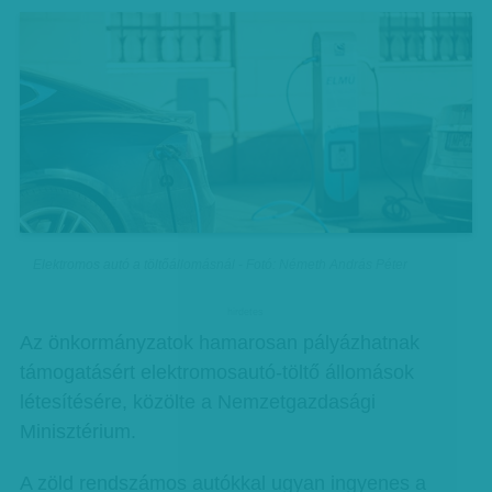
Elektromos autó a töltőállomásnál - Fotó: Németh András Péter
hirdetes
Az önkormányzatok hamarosan pályázhatnak
támogatásért elektromosautó-töltő állomások
létesítésére, közölte a Nemzetgazdasági
Minisztérium.
A zöld rendszámos autókkal ugyan ingyenes a