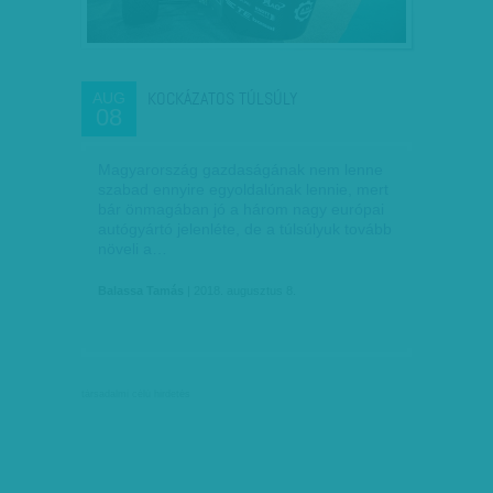
KOCKÁZATOS TÚLSÚLY
AUG
08
Magyarország gazdaságának nem lenne
szabad ennyire egyoldalúnak lennie, mert
bár önmagában jó a három nagy európai
autógyártó jelenléte, de a túlsúlyuk tovább
növeli a…
Balassa Tamás
| 2018. augusztus 8.
társadalmi célú hirdetés