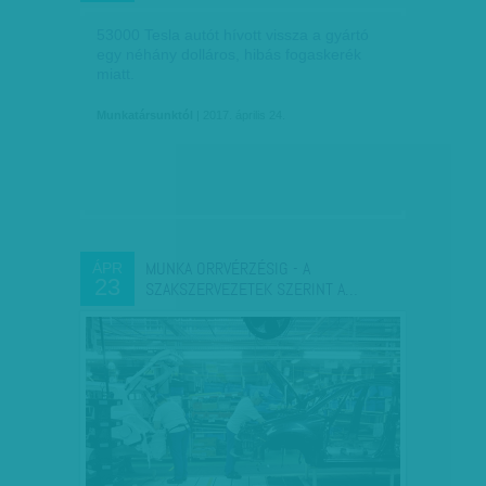
53000 Tesla autót hívott vissza a gyártó
egy néhány dolláros, hibás fogaskerék
miatt.
Munkatársunktól
| 2017. április 24.
MUNKA ORRVÉRZÉSIG - A
ÁPR
23
SZAKSZERVEZETEK SZERINT A…