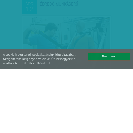
ÉBREDŐ MUNKÁSERŐ
ÁPR
12
A cookie-k segítenek szolgáltatásaink biztosításában.
Rendben!
Szolgáltatásaink igénybe vételével Ön beleegyezik a
cookie-k használatába.
- Részletek
RECSEG AZ AUTÓIPAR
MÁRC
28
Válsághelyzet van a kormány által
favorizált és a hazai – mintegy 33
ezermilliárdos – GDP 23,5 százalékát
kitermelő autóiparban. A győri Audi-
üzemben a szakszervezet…