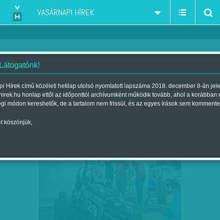
VASÁRNAPI HÍREK
 Látogatónk!
autóipar-autópiac
szűkítés:
i Hírek című közéleti hetilap utolsó nyomtatott lapszáma 2018. december 8-án jel
hirek.hu honlap ettől az időponttól archívumként működik tovább, ahol a korábban
égi módon kereshetők, de a tartalom nem frissül, és az egyes írások sem kommente
t köszönjük,
EGYSZER VÉGET ÉR A HÉT BŐ
OKT
21
ESZTENDŐ