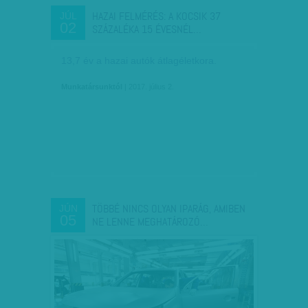
HAZAI FELMÉRÉS: A KOCSIK 37
JÚL
02
SZÁZALÉKA 15 ÉVESNÉL…
13,7 év a hazai autók átlagéletkora.
Munkatársunktól
| 2017. július 2.
TÖBBÉ NINCS OLYAN IPARÁG, AMIBEN
JÚN
05
NE LENNE MEGHATÁROZÓ…