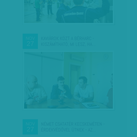
KAVIÁROK KÖZT A BÉRHARC -
NOV
27
KISZÁMÍTHATÓ, MI LESZ, HA…
NÉMET CSATATÉR KECSKEMÉTEN -
NOV
27
ÉRDEKVÉDŐVEL ÜTNEK - AZ…