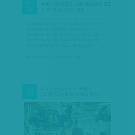
NINCS AZ A PÉNZ - AMERIKÁBAN FIZET,
DEC
17
EURÓPÁBAN NEM FIZET…
Amerikában fizet, Európában nem fizet a
Volkswagen Konszern azoknak a
dízelautó-tulajdonosoknak, akik a cég
károsanyag-kibocsátási botránya után
kértek kártérítést használt autójuk…
Munkatársunktól
| 2016. december 17.
KÓSTOLGATJÁK A SZTRÁJKOT -
DEC
05
AUTÓGYÁR MUNKÁSAI MÉG NEM…