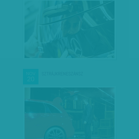
SZTRÁJKRENESZÁNSZ
NOV
20