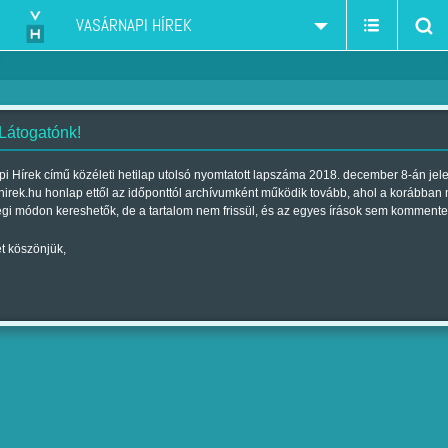
VASÁRNAPI HÍREK
 Látogatónk!
i Hírek című közéleti hetilap utolsó nyomtatott lapszáma 2018. december 8-án jel
hirek.hu honlap ettől az időponttól archívumként működik tovább, ahol a korábban
égi módon kereshetők, de a tartalom nem frissül, és az egyes írások sem kommente
t köszönjük,