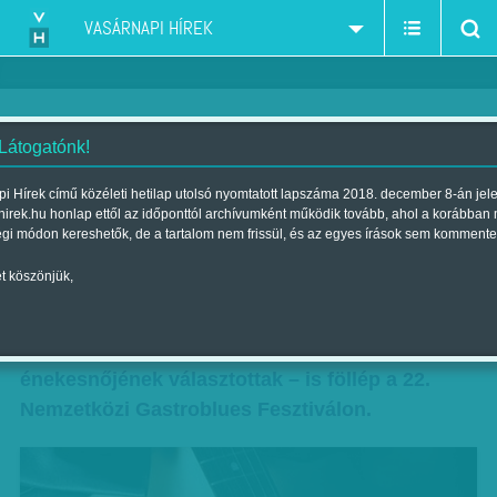
VASÁRNAPI HÍREK
 Látogatónk!
Atommód fog szólni
i Hírek című közéleti hetilap utolsó nyomtatott lapszáma 2018. december 8-án jel
hirek.hu honlap ettől az időponttól archívumként működik tovább, ahol a korábban
Szerző:
Munkatársunktól
| Megjelent a 2014. június 29.-i lapszámban
égi módon kereshetők, de a tartalom nem frissül, és az egyes írások sem kommente
t köszönjük,
Programajánló július 4-től 6-ig. - Chantel
McGregor (képünkön) – akit tavaly Nagy-
Britanniában az év legjobb bluesgitárosának és
énekesnőjének választottak – is föllép a 22.
Nemzetközi Gastroblues Fesztiválon.