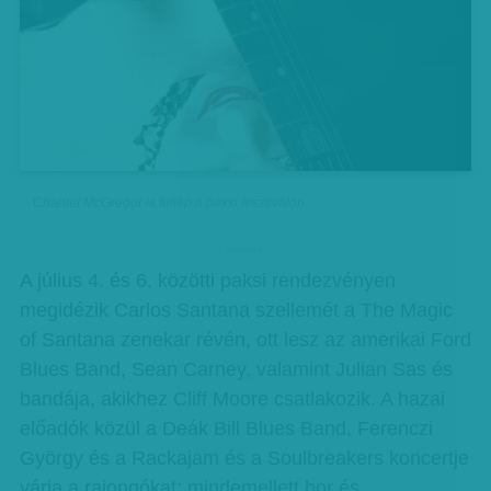
Chantel McGregor is fellép a paksi fesztiválon
hirdetes
A július 4. és 6. közötti paksi rendezvényen
megidézik Carlos Santana szellemét a The Magic
of Santana zenekar révén, ott lesz az amerikai Ford
Blues Band, Sean Carney, valamint Julian Sas és
bandája, akikhez Cliff Moore csatlakozik. A hazai
előadók közül a Deák Bill Blues Band, Ferenczi
György és a Rackajam és a Soulbreakers koncertje
várja a rajongókat; mindemellett bor és