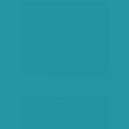
társadalmi célú hirdetés
hirdetés