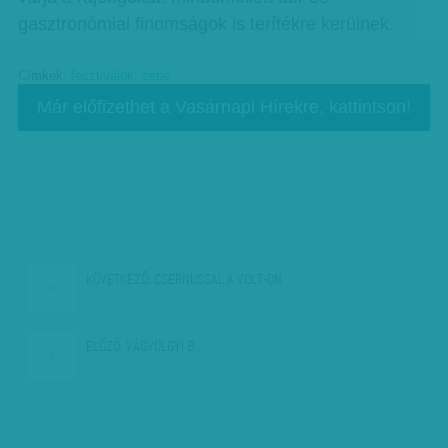
gasztronómiai finomságok is terítékre kerülnek.
Címkék:
fesztiválok
,
zene
Már előfizethet a Vasárnapi Hírekre, kattintson!
KÖVETKEZŐ:
CSERNUSSAL A VOLT-ON
ELŐZŐ:
VÁGVÖLGYI B.…