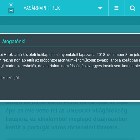
VASÁRNAPI HÍREK
 Látogatónk!
Óriási lila gömb a történelmi
i Hírek című közéleti hetilap utolsó nyomtatott lapszáma 2018. december 8-án jel
hirek.hu honlap ettől az időponttól archívumként működik tovább, ahol a korábban
belvárosban - dizájnszobor
égi módon kereshetők, de a tartalom nem frissül, és az egyes írások sem kommente
Portóban
t köszönjük,
Szerző:
B. O.
| Megjelent a 2017. március 04.-i lapszámban
Dizájn és történelem. Porto belvárosát az idén
épp 20 éve vette fel az UNESCO Világörökség-
listájára, ez alkalomból meglepő dizájnszobor
került a portugál város történelmi főterére.