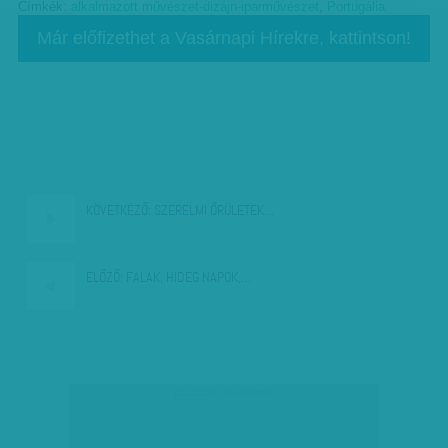
Címkék:
alkalmazott művészet-dizájn-iparművészet
,
Portugália
Már előfizethet a Vasárnapi Hírekre, kattintson!
KÖVETKEZŐ:
SZERELMI ŐRÜLETEK…
ELŐZŐ:
FALAK, HIDEG NAPOK,…
társadalmi célú hirdetés