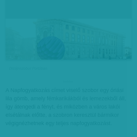
Dizájnszobor Portóban
hirdetes
A Napfogyatkozás címet viselő szobor egy óriási
lila gömb, amely fémkarikákból és lemezekből áll,
így átengedi a fényt, és miközben a város lakói
elsétálnak előtte, a szobron keresztül bármikor
végignézhetnek egy teljes napfogyatkozást.