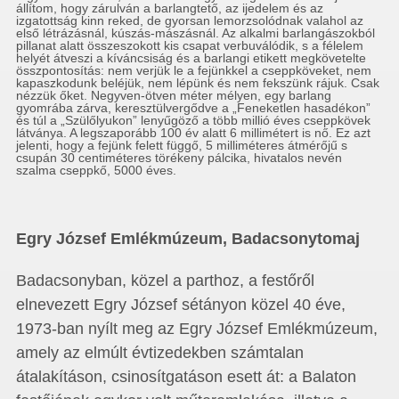
állítom, hogy zárulván a barlangtető, az ijedelem és az
izgatottság kinn reked, de gyorsan lemorzsolódnak valahol az
első létrázásnál, kúszás-mászásnál. Az alkalmi barlangászokból
pillanat alatt összeszokott kis csapat verbuválódik, s a félelem
helyét átveszi a kíváncsiság és a barlangi etikett megkövetelte
összpontosítás: nem verjük le a fejünkkel a cseppköveket, nem
kapaszkodunk beléjük, nem lépünk és nem fekszünk rájuk. Csak
nézzük őket. Negyven-ötven méter mélyen, egy barlang
gyomrába zárva, keresztülvergődve a „Feneketlen hasadékon”
és túl a „Szülőlyukon” lenyűgöző a több millió éves cseppkövek
látványa. A legszaporább 100 év alatt 6 millimétert is nő. Ez azt
jelenti, hogy a fejünk felett függő, 5 milliméteres átmérőjű s
csupán 30 centiméteres törékeny pálcika, hivatalos nevén
szalma cseppkő, 5000 éves.
Egry József Emlékmúzeum, Badacsonytomaj
Badacsonyban, közel a parthoz, a festőről
elnevezett Egry József sétányon közel 40 éve,
1973-ban nyílt meg az Egry József Emlékmúzeum,
amely az elmúlt évtizedekben számtalan
átalakításon, csinosítgatáson esett át: a Balaton