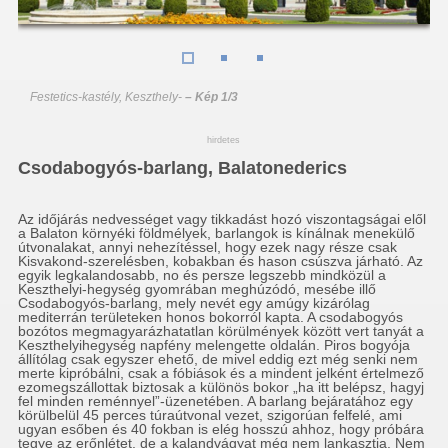
Festetics-kastély, Keszthely
-
– Kép 1/3
hirdetes
Csodabogyós-barlang, Balatonederics
Az időjárás nedvességet vagy tikkadást hozó viszontagságai elől
a Balaton környéki földmélyek, barlangok is kínálnak menekülő
útvonalakat, annyi nehezítéssel, hogy ezek nagy része csak
Kisvakond-szerelésben, kobakban és hason csúszva járható. Az
egyik legkalandosabb, no és persze legszebb mindközül a
Keszthelyi-hegység gyomrában meghúzódó, mesébe illő
Csodabogyós-barlang, mely nevét egy amúgy kizárólag
mediterrán területeken honos bokorról kapta. A csodabogyós
bozótos megmagyarázhatatlan körülmények között vert tanyát a
Keszthelyihegység napfény melengette oldalán. Piros bogyója
állítólag csak egyszer ehető, de mivel eddig ezt még senki nem
merte kipróbálni, csak a fóbiások és a mindent jelként értelmező
ezomegszállottak biztosak a különös bokor „ha itt belépsz, hagyj
fel minden reménnyel”-üzenetében. A barlang bejáratához egy
körülbelül 45 perces túraútvonal vezet, szigorúan felfelé, ami
ugyan esőben és 40 fokban is elég hosszú ahhoz, hogy próbára
tegye az erőnlétet, de a kalandvágyat még nem lankasztja. Nem