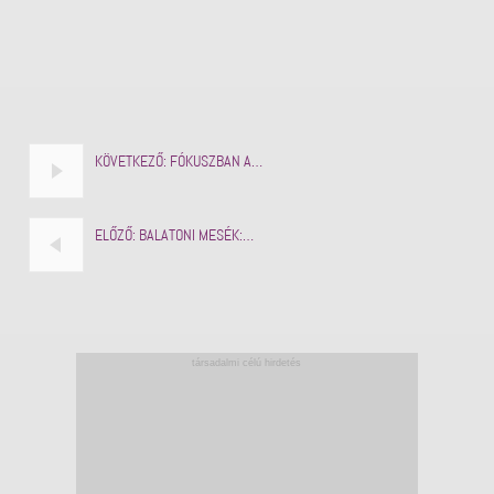
KÖVETKEZŐ:
FÓKUSZBAN A…
ELŐZŐ:
BALATONI MESÉK:…
társadalmi célú hirdetés