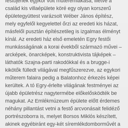
festőjének egykor volt műteremlakása, illetve a
család kis villaépülete köré egy olyan korszerű
épületegyüttest varázsolt Wéber János építész,
mely egyfelől kegyelettel őrzi az eredeti kis házat,
másfelől pusztán építészetileg is izgalmas élményt
kínál. Az eredeti ház első emeletén Egry festői
munkásságának a korai évekből származó művei –
arcképek, önarcképek, konstruktivista tájképek –
láthatók Szajna-parti rakodókkal és a brugge-i
kikötők fülledt világával megfűszerezve, az egykori
műterem falaira pedig a Balatonhoz érkezés képei
kerültek. A tó Egry-érlelte világának festményei az
újabb épületrész nagytermébe előkelősködték be
magukat. Az Emlékmúzeum épülete előtt érdemes
néhány pillantást vetni a festő arcvonásait felidéző
portrészoborra is, melyet Borsos Miklós készített,
akinek egyébiránt egy-két síremlékdomborművét a