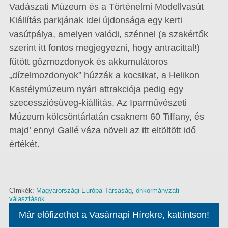
Vadászati Múzeum és a Történelmi Modellvasút
Kiállítás parkjának idei újdonsága egy kerti
vasútpálya, amelyen valódi, szénnel (a szakértők
szerint itt fontos megjegyezni, hogy antracittal!)
fűtött gőzmozdonyok és akkumulátoros
„dízelmozdonyok” húzzák a kocsikat, a Helikon
Kastélymúzeum nyári attrakciója pedig egy
szecessziósüveg-kiállítás. Az Iparművészeti
Múzeum kölcsöntárlatán csaknem 60 Tiffany, és
majd’ ennyi Gallé váza növeli az itt eltöltött idő
értékét.
Címkék:
Magyarországi Európa Társaság
,
önkormányzati
választások
Már előfizethet a Vasárnapi Hírekre, kattintson!