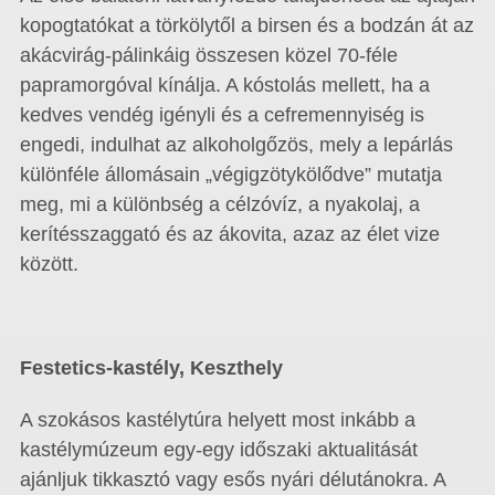
kopogtatókat a törkölytől a birsen és a bodzán át az
akácvirág-pálinkáig összesen közel 70-féle
papramorgóval kínálja. A kóstolás mellett, ha a
kedves vendég igényli és a cefremennyiség is
engedi, indulhat az alkoholgőzös, mely a lepárlás
különféle állomásain „végigzötykölődve” mutatja
meg, mi a különbség a célzóvíz, a nyakolaj, a
kerítésszaggató és az ákovita, azaz az élet vize
között.
Festetics-kastély, Keszthely
A szokásos kastélytúra helyett most inkább a
kastélymúzeum egy-egy időszaki aktualitását
ajánljuk tikkasztó vagy esős nyári délutánokra. A