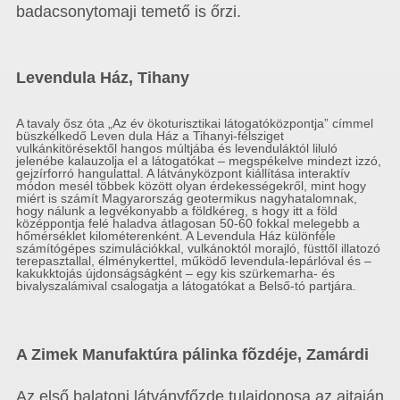
badacsonytomaji temető is őrzi.
Levendula Ház, Tihany
A tavaly ősz óta „Az év ökoturisztikai látogatóközpontja” címmel
büszkélkedő Leven dula Ház a Tihanyi-félsziget
vulkánkitörésektől hangos múltjába és levenduláktól liluló
jelenébe kalauzolja el a látogatókat – megspékelve mindezt izzó,
gejzírforró hangulattal. A látványközpont kiállítása interaktív
módon mesél többek között olyan érdekességekről, mint hogy
miért is számít Magyarország geotermikus nagyhatalomnak,
hogy nálunk a legvékonyabb a földkéreg, s hogy itt a föld
középpontja felé haladva átlagosan 50-60 fokkal melegebb a
hőmérséklet kilométerenként. A Levendula Ház különféle
számítógépes szimulációkkal, vulkánoktól morajló, füsttől illatozó
terepasztallal, élménykerttel, működő levendula-lepárlóval és –
kakukktojás újdonságságként – egy kis szürkemarha- és
bivalyszalámival csalogatja a látogatókat a Belső-tó partjára.
A Zimek Manufaktúra pálinka fõzdéje, Zamárdi
Az első balatoni látványfőzde tulajdonosa az ajtaján