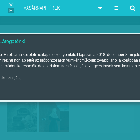
VASÁRNAPI HÍREK
 Látogatónk!
Fájdalom útvesztője
i Hírek című közéleti hetilap utolsó nyomtatott lapszáma 2018. december 8-án jel
hirek.hu honlap ettől az időponttól archívumként működik tovább, ahol a korábban
Szerző:
Kertész Anna
| Megjelent a 2016. december 30.-i lapszámban
égi módon kereshetők, de a tartalom nem frissül, és az egyes írások sem kommente
t köszönjük,
Ország Lili: Árny a kövön, Magyar Nemzeti
Galéria