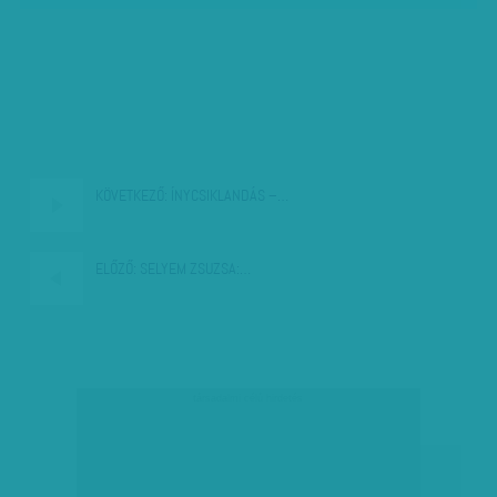
KÖVETKEZŐ:
ÍNYCSIKLANDÁS –…
ELŐZŐ:
SELYEM ZSUZSA:…
társadalmi célú hirdetés