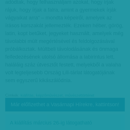
adódtak, hogy felhasználjam azokat, hogy írjak
rájuk, hogy írjak a falra, amint a gyermekek írják
vágyaikat arra” – mondta képeiről, amelyek az
írásos korszakát jellemezték. Ezeken héber, görög,
latin, kopt betűket, jegyeket használt, amelyek még
távolabbi múlt megértésével és feldolgozásával
próbálkoztak. Múltbeli távolodásának és önmaga
felfedezésének utolsó állomása a labirintus lett,
haláláig száz útvesztőt festett, melyekből a valaha
volt legteljesebb Ország Lili-tárlat látogatójának
sem egyszerű kikászálódnia.
Címkék:
kiállítás
,
képzőművészet
,
művészettörténet
Már előfizethet a Vasárnapi Hírekre, kattintson!
A kiállítás március 26-ig látogatható