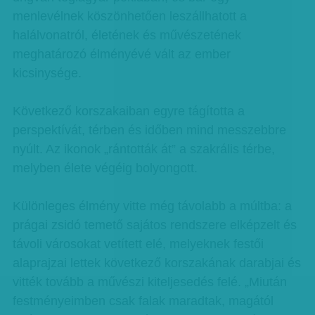
menlevélnek köszönhetően leszállhatott a
halálvonatról, életének és művészetének
meghatározó élményévé vált az ember
kicsinysége.
Következő korszakaiban egyre tágította a
perspektívát, térben és időben mind messzebbre
nyúlt. Az ikonok „rántották át” a szakrális térbe,
melyben élete végéig bolyongott.
Különleges élmény vitte még távolabb a múltba: a
prágai zsidó temető sajátos rendszere elképzelt és
távoli városokat vetített elé, melyeknek festői
alaprajzai lettek következő korszakának darabjai és
vitték tovább a művészi kiteljesedés felé. „Miután
festményeimben csak falak maradtak, magától