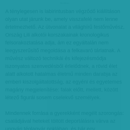
hirdetes
A ténylegesen is labirintusban végződő kiállításon
olyan utat járunk be, amely visszafelé nem lenne
értelmezhető. Az útvonalat a világhírű festőművész,
Ország Lili alkotói korszakainak kronologikus
felsorakoztatása adja, ám ez egyáltalán nem
leegyszerűsítő megoldása a felkavaró tárlatnak. A
művész változó technikái és kifejezésmódja
iszonyatos szenvedésből érlelődnek, a rövid élet
alatt alkotott hatalmas életmű minden darabja az
emberi kiszolgáltatottság, az egyéni és egyetemes
magány megjelenítése: falak előtt, mellett, között
létező figurái sosem cselekvő személyek.
Mindennek forrása a gyerekként megélt szorongás:
családjával heteket töltött deportálásra várva az
ungvári téglagyár poklában, és bár egy