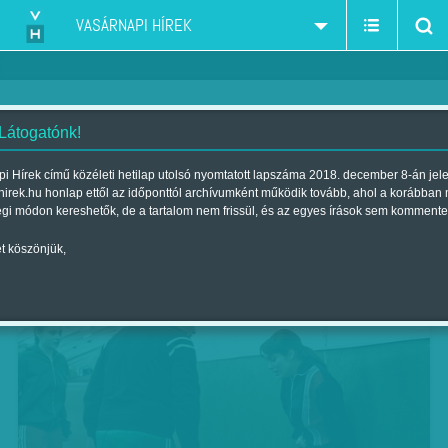
VASÁRNAPI HÍREK
 Látogatónk!
Cseh és Szlovák Filmkarnevál
i Hírek című közéleti hetilap utolsó nyomtatott lapszáma 2018. december 8-án jel
hirek.hu honlap ettől az időponttól archívumként működik tovább, ahol a korábban
Szerző:
VH ajánló
| Megjelent a 2018. február 17.-i lapszámban
égi módon kereshetők, de a tartalom nem frissül, és az egyes írások sem kommente
t köszönjük,
KIMOZDULUNK