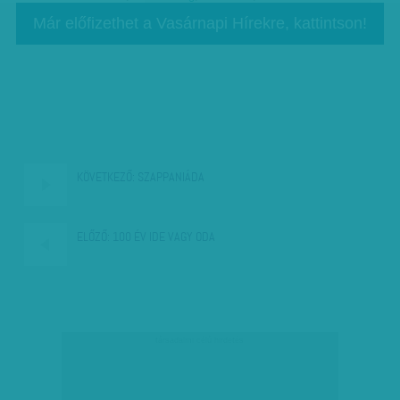
Már előfizethet a Vasárnapi Hírekre, kattintson!
KÖVETKEZŐ:
SZAPPANIÁDA
ELŐZŐ:
100 ÉV IDE VAGY ODA
társadalmi célú hirdetés