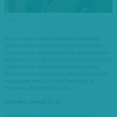
Fair play
hirdetes
Az idei fesztivál témája: történelem dióhéjban,
vagyis inkább filmszalagon – száz éve jött létre
Csehszlovákia, nyolcvan éve írták alá a müncheni
egyezményt, hetven éve történt meg a kommunista
hatalomátvétel, ötven éve indultak el a prágai
tavasz néven ismert politikai változások, huszonöt
éve született meg az önálló Csehország és
Szlovákia. Jiří Menzel pedig 80.
Toldi Mozi, február 21–26.
Címkék:
filmfesztivál
,
Csehország
,
Szlovákia
,
történelem