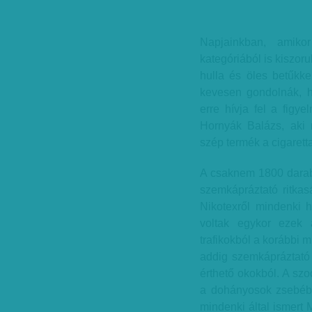
Napjainkban, amik
kategóriából is kiszor
hulla és öles betűkke
kevesen gondolnák, ho
erre hívja fel a figy
Hornyák Balázs, aki m
szép termék a cigaretta
A csaknem 1800 darabb
szemkápráztató ritkasá
Nikotexről mindenki ha
voltak egykor ezek 
trafikokból a korábbi
addig szemkápráztató
érthető okokból. A szo
a dohányosok zsebébe 
mindenki által ismert 