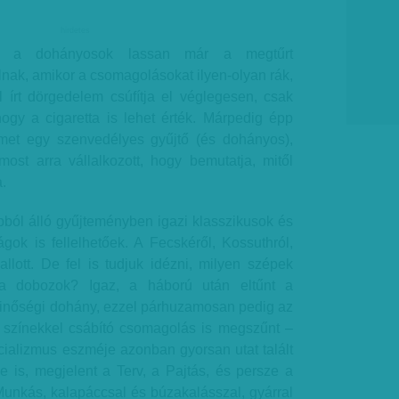
hirdetes
or a dohányosok lassan már a megtűrt
ulnak, amikor a csomagolásokat ilyen-olyan rák,
l írt dörgedelem csúfítja el véglegesen, csak
gy a cigaretta is lehet érték. Márpedig épp
elmet egy szenvedélyes gyűjtő (és dohányos),
ost arra vállalkozott, hogy bemutatja, mitől
.
ól álló gyűjteményben igazi klasszikusok és
gok is fellelhetőek. A Fecskéről, Kossuthról,
llott. De fel is tudjuk idézni, milyen szépek
a dobozok? Igaz, a háború után eltűnt a
 minőségi dohány, ezzel párhuzamosan pedig az
 színekkel csábító csomagolás is megszűnt –
cializmus eszméje azonban gyorsan utat talált
is, megjelent a Terv, a Pajtás, és persze a
Munkás, kalapáccsal és búzakalásszal, gyárral