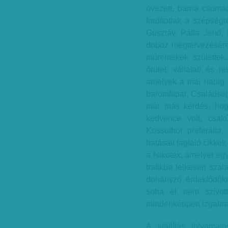
övezett, barna csoma
fordítottak a szépség
Gusztáv, Pálla Jenő, 
doboz megtervezésére,
műremekek születtek
őrület: vállalati és r
amelyek a mai napig 
baromfiipar, Családseg
már más kérdés, hogy 
kedvence volt, csak
Kossuthot preferálta
hatásait taglaló cikke
a Nikotex, amelyet eg
trafikba lelkesen sza
dohányzó érdeklődőkn
soha el nem szívott
mindenképpen izgalma
A kiállítás folyamat