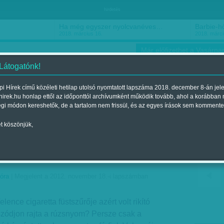
hirdetés
Ha még egyszer nyolcvanéves…
Barbie-h
2018. március 16.
2018. márci
Már előfizethet a Vasárnap
 Látogatónk!
i Hírek című közéleti hetilap utolsó nyomtatott lapszáma 2018. december 8-án jel
hirek.hu honlap ettől az időponttól archívumként működik tovább, ahol a korábban
ókusz
Szerintem
Ízlés
Sport
égi módon kereshetők, de a tartalom nem frissül, és az egyes írások sem kommente
t köszönjük,
ékek – Dohánymúzeumban
óra
| Megjelent a 2012. november 18.-i lapszámban
lence cigaretta füstszűrője azért volt rikító
szódjon rajta a rúzsnyom? Persze csak a