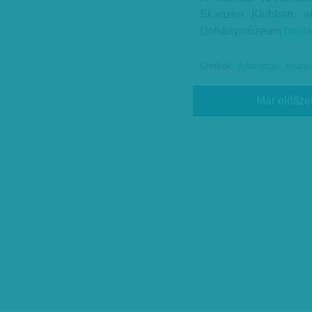
Skanzen Klubban, ak
Dohánymúzeum
honl
Címkék:
dohányzás
,
múze
Már előfize