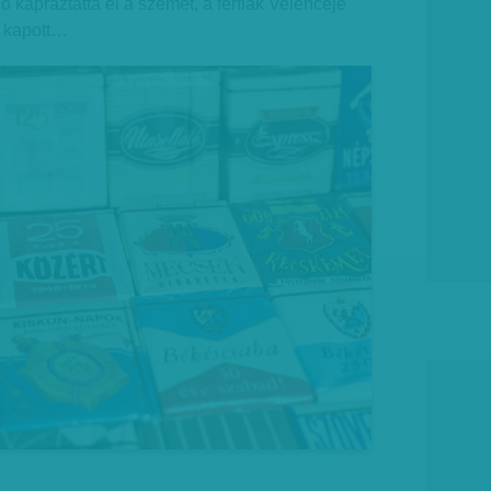
ó kápráztatta el a szemet, a férfiak Velencéje
t kapott…