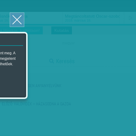
ősnők nőnapra
Megtáncoltatott Oscar-szobor
us 16.
2018. március 16.
i Hírekre, kattintson!
Kutatás
magyar
ent meg. A
start
 megjelent
Keresés
lhetőek.
stop
KÖVETKEZŐ:
IDEGEN ANYANYELVÜNK
ELŐZŐ:
VALÓVIDÉK – HÁZASODNA A GAZDA