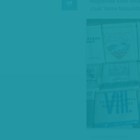
hölgyeknek szóló verzi
„csak” barna füstszűrő
Kállai Márton felvétele