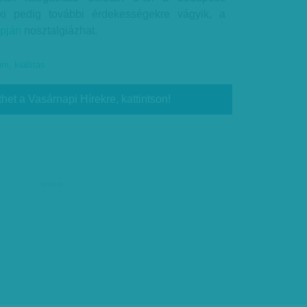
i pedig további érdekességekre vágyik, a
apján
nosztalgiázhat.
um
,
kiállítás
thet a Vasárnapi Hírekre, kattintson!
hirdetés