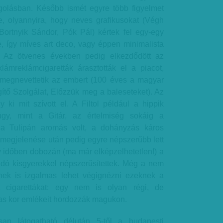
golásban. Később ismét egyre több figyelmet
re, olyannyira, hogy neves grafikusokat (Végh
Bortnyik Sándor, Pók Pál) kértek fel egy-egy
 így míves art deco, vagy éppen minimalista
. Az ötvenes években pedig elkezdődött az
eklámreklámcigaretták árasztották el a piacot,
megnevettetik az embert (100 éves a magyar
ítő Szolgálat, Előzzük meg a baleseteket). Az
ki mit szívott el. A Filtol például a hippik
úgy, mint a Gitár, az értelmiség sokáig a
, a Tulipán aromás volt, a dohányzás káros
k megjelenése után pedig egyre népszerűbb lett
y időben dobozán (ma már elképzelhetetlen!) a
ladó kisgyerekkel népszerűsítettek. Még a nem
ek is izgalmas lehet végignézni ezeknek a
 cigarettákat: egy nem is olyan régi, de
s kor emlékeit hordozzák magukon.
osan látogatható délután 5-től a budapesti