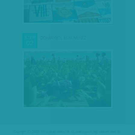
DOHÁNYBÓL ÉLNI NEHÉZ
SZEP
02
Copyright (C) 2026, XXI század Média Kft. Az oldal szerzői jogi oltalom alatt áll.