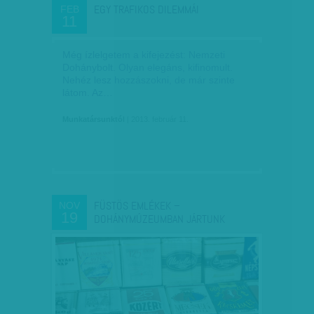
EGY TRAFIKOS DILEMMÁI
FEB
11
Még ízlelgetem a kifejezést: Nemzeti
Dohánybolt. Olyan elegáns, kifinomult.
Nehéz lesz hozzászokni, de már szinte
látom. Az…
Munkatársunktól
| 2013. február 11.
FÜSTÖS EMLÉKEK –
NOV
19
DOHÁNYMÚZEUMBAN JÁRTUNK