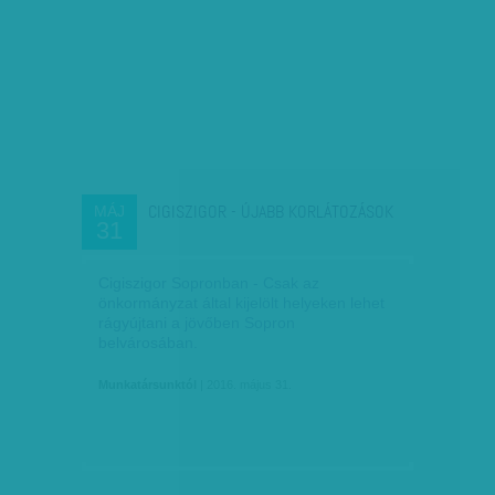
CIGISZIGOR - ÚJABB KORLÁTOZÁSOK
MÁJ
31
Cigiszigor Sopronban - Csak az
önkormányzat által kijelölt helyeken lehet
rágyújtani a jövőben Sopron
belvárosában.
Munkatársunktól
| 2016. május 31.