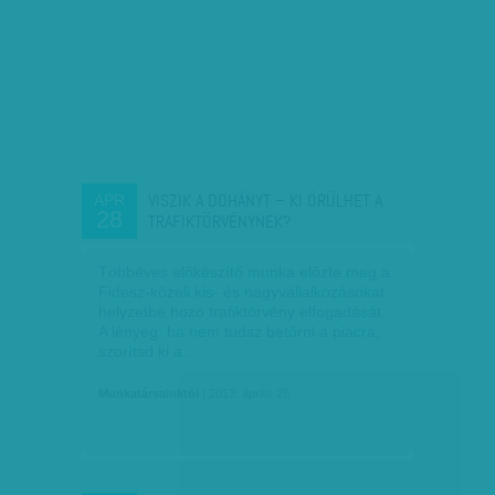
VISZIK A DOHÁNYT – KI ÖRÜLHET A
ÁPR
28
TRAFIKTÖRVÉNYNEK?
Többéves előkészítő munka előzte meg a
Fidesz-közeli kis- és nagyvállalkozásokat
helyzetbe hozó trafiktörvény elfogadását.
A lényeg: ha nem tudsz betörni a piacra,
szorítsd ki a…
Munkatársainktól
| 2013. április 28.