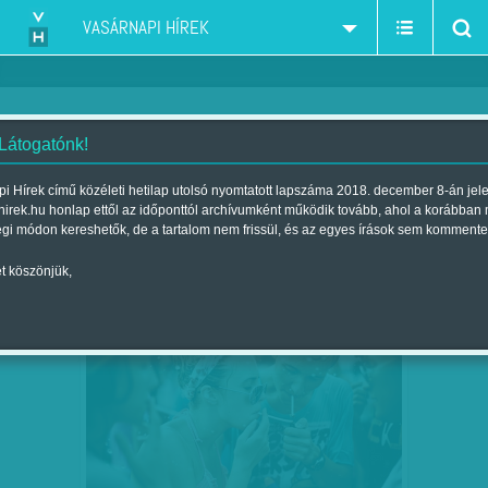
VASÁRNAPI HÍREK
 Látogatónk!
dohányzás
szűkítés:
i Hírek című közéleti hetilap utolsó nyomtatott lapszáma 2018. december 8-án jel
hirek.hu honlap ettől az időponttól archívumként működik tovább, ahol a korábban
égi módon kereshetők, de a tartalom nem frissül, és az egyes írások sem kommente
t köszönjük,
ÖTVENHATMILLIÁRD HAVONTA -
JÚL
26
VÉLETLENÜL SEM ÉRI MEG -…