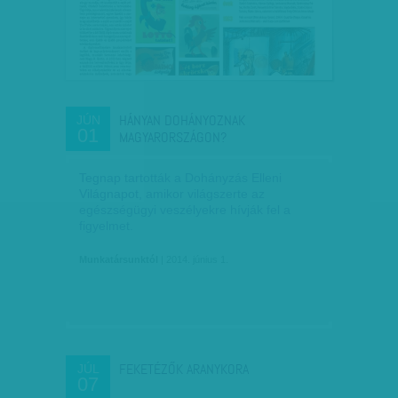
HÁNYAN DOHÁNYOZNAK
JÚN
01
MAGYARORSZÁGON?
Tegnap tartották a Dohányzás Elleni
Világnapot, amikor világszerte az
egészségügyi veszélyekre hívják fel a
figyelmet.
Munkatársunktól
| 2014. június 1.
FEKETÉZŐK ARANYKORA
JÚL
07