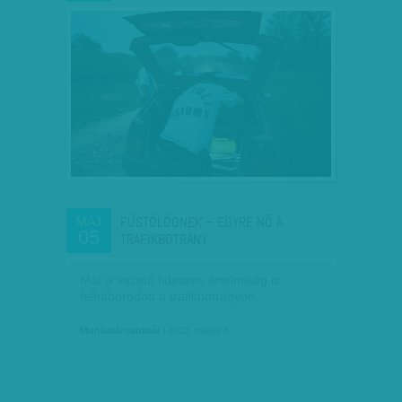
FÜSTÖLÖGNEK – EGYRE NŐ A
MÁJ
05
TRAFIKBOTRÁNY
Már a vezető fideszes értelmiség is
felháborodott a trafikbotrányon.
Munkatársunktól
| 2013. május 5.