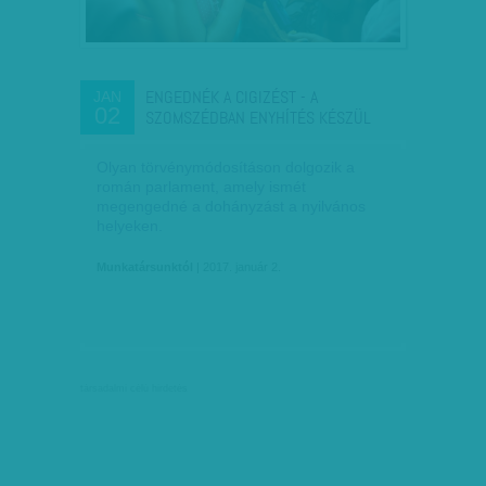
ENGEDNÉK A CIGIZÉST - A
JAN
02
SZOMSZÉDBAN ENYHÍTÉS KÉSZÜL
Olyan törvénymódosításon dolgozik a
román parlament, amely ismét
megengedné a dohányzást a nyilvános
helyeken.
Munkatársunktól
| 2017. január 2.
társadalmi célú hirdetés