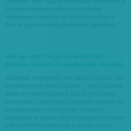
„sonderes” zsidó foglyok mindennapi feladata volt a
krematóriumokban elgázosított áldozatok
holttesteinek elégetése. Az író, Gideon Greif, a
Saul fia egyik inspirálója nyilatkozott lapunknak."
Saul egy egész magyar generációt tart a
karjában - Legalább ne feledkezzünk meg róluk
„Döbbenet, megrendítő, nem találok szavakat, soha
nem láttam még ehhez hasonlót” – ilyen szavakkal
illették a moziból távozók a Saul fia című filmet,
amit cannes-i sikerei után csütörtöktől csaknem 50
moziban kezdtek vetíteni itthon. A hatást a
formabontó és egyedi művészi megjelenítés mellett
a film történelmi hitelessége is okozza. Nemes