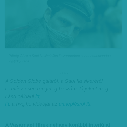
Röhrig Géza a Saul fia című film főszerepében sonderkommandós
foglyot játszik
hirdetes
A Golden Globe gáláról, a Saul fia sikeréről
természtesen rengeteg beszámoló jelent meg.
Lásd például
itt
,
itt
, a hvg.hu videóját az
ünneplésről itt
.
A Vasárnapi Hírek néhány korábbi interjúját