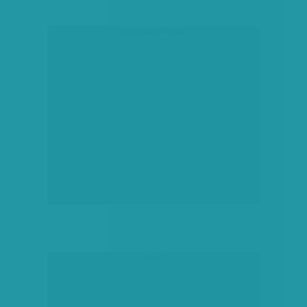
társadalmi célú hirdetés
hirdetés