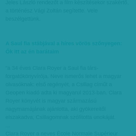
Jeles László rendezőt a film készítésekor szakértő,
a történész Vági Zoltán segítette. Vele
beszélgettünk.
A Saul fia stábjával a híres vörös szőnyegen:
Ők itt az én barátaim
"a 34 éves Clara Royer a Saul fia társ-
forgatókönyvírója. Neve ismerős lehet a magyar
olvasóknak: első regényét, a Csillag címűt a
Geopen kiadó adta ki magyarul 2013-ban. Clara
Royer könyvét is magyar származású
nagymamájának ajánlotta, aki gyökereitől
elszakadva, Csillagomnak szólította unokáját.
...
Clara Royer a neves École Normale Supérieur