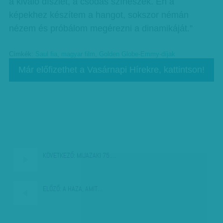
a kiváló díszlet, a csodás színészek. Én a
képekhez készítem a hangot, sokszor némán
nézem és próbálom megérezni a dinamikáját.”
Címkék:
Saul fia
,
magyar film
,
Golden Globe-Emmy-díjak
Már előfizethet a Vasárnapi Hírekre, kattintson!
KÖVETKEZŐ:
MIJAZAKI 75.…
ELŐZŐ:
A HAZA, AMIT…