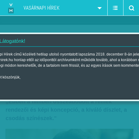
VASÁRNAPI HÍREK
 Látogatónk!
Gideon Greif, Vági Zoltán, Clara
i Hírek című közéleti hetilap utolsó nyomtatott lapszáma 2018. december 8-án jel
hirek.hu honlap ettől az időponttól archívumként működik tovább, ahol a korábban
Royer, Zányi Tamás a Saul
égi módon kereshetők, de a tartalom nem frissül, és az egyes írások sem kommente
fiáról, a sonderesek tragédiájáról
t köszönjük,
Szerző:
VHO
| 2016. január 11., hétfő 10:53
„Ebben a filmben összeadódott a remek
rendezői és képi koncepció, a kiváló díszlet, a
csodás színészek."