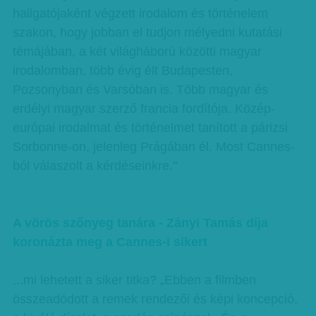
hallgatójaként végzett irodalom és történelem
szakon, hogy jobban el tudjon mélyedni kutatási
témájában, a két világháború közötti magyar
irodalomban, több évig élt Budapesten,
Pozsonyban és Varsóban is. Több magyar és
erdélyi magyar szerző francia fordítója. Közép-
európai irodalmat és történelmet tanított a párizsi
Sorbonne-on, jelenleg Prágában él. Most Cannes-
ból válaszolt a kérdéseinkre."
A vörös szőnyeg tanára - Zányi Tamás díja
koronázta meg a Cannes-i sikert
...mi lehetett a siker titka? „Ebben a filmben
összeadódott a remek rendezői és képi koncepció,