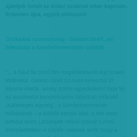
ajánljuk ismét az óriási szakmai siker kapcsán.
Érdemes újra, együtt elolvasni!
Örökletes szomorúság - Gideon Greif, aki
felkutatta a Sonderkommando túlélőit
"... a Saul fia című film forgatókönyvét egy izraeli
történész, Gideon Greif 13 éven keresztül írt
könyve ihlette, amely szinte egyedüliként tárja fel
az auschwitzi koncentrációs táborban működő
„különleges egység”, a Sonderkommando
működését – a túlélők interjúi által. A We wept
without tears („Könnyek nélkül sírtunk”) című
interjúkötetben a túlélők vallanak arról, hogy a