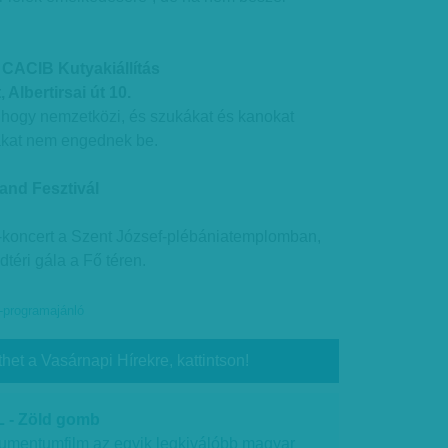
CACIB Kutyakiállítás
Albertirsai út 10.
, hogy nemzetközi, és szukákat és kanokat
yákat nem engednek be.
and Fesztivál
l-koncert a Szent József-plébániatemplomban,
téri gála a Fő téren.
-programajánló
thet a Vasárnapi Hírekre, kattintson!
 - Zöld gomb
umentumfilm az egyik legkiválóbb magyar