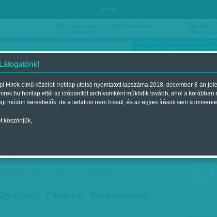
hirdetés
Ha még egyszer nyolcvanéves…
Barbie-h
2018. március 16.
2018. márci
Már előfizethet a Vasárnap
 Látogatónk!
i Hírek című közéleti hetilap utolsó nyomtatott lapszáma 2018. december 8-án jel
hirek.hu honlap ettől az időponttól archívumként működik tovább, ahol a korábban
ókusz
Szerintem
Ízlés
Sport
égi módon kereshetők, de a tartalom nem frissül, és az egyes írások sem kommente
t köszönjük,
t ez a vasárnap -
május 3-ra
Megjelent a 2015. május 02.-i lapszámban
Így is lehet. - Zöld gomb. - Pazar két emelet. -