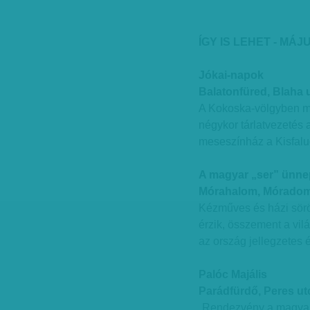
ÍGY IS LEHET - MÁJU
Jókai-napok
Balatonfüred, Blaha u
A Kokoska-völgyben má
négykor tárlatvezetés
meseszínház a Kisfal
A magyar „ser” ünn
Mórahalom, Móradomb
Kézműves és házi sörö
érzik, összement a vilá
az ország jellegzetes 
Palóc Majális
Parádfürdő, Peres ut
„Rendezvény a magyar