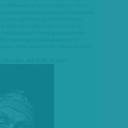
sze 49 évet élt, de mind a színpadon, mind a
ott, amivel örökre beírta magát a halhatatlanok
ak halála után hat évvel, 1990-ben kapott,
is viseli, ahol legfontosabb az ember, az
gy szegénységben nőtt fel, gyermekkorában
sőbb dúdolással, nótázással küzdötte le.
dolgaira, néha mélyre merült, máskor szárnyalt.
 Őze Lajos, m3, 22.05, 52 perc)