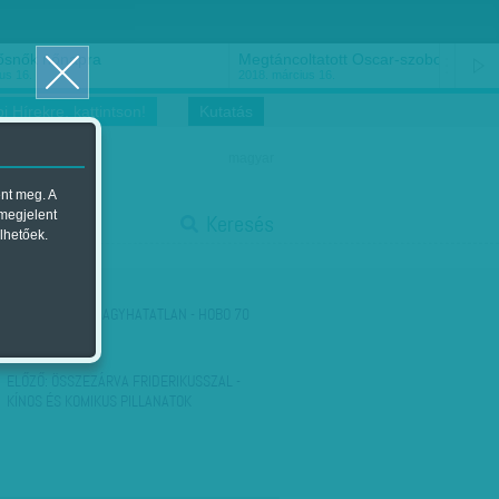
ősnők nőnapra
Megtáncoltatott Oscar-szobor
us 16.
2018. március 16.
i Hírekre, kattintson!
Kutatás
magyar
ent meg. A
start
 megjelent
Keresés
lhetőek.
stop
KÖVETKEZŐ:
KIHAGYHATATLAN - HOBO 70
ELŐZŐ:
ÖSSZEZÁRVA FRIDERIKUSSZAL -
KÍNOS ÉS KOMIKUS PILLANATOK