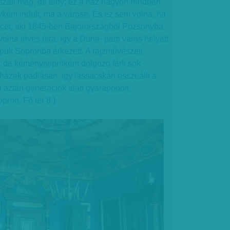
száll meg, de tény: ez a ház nagyon rendben
ént indult, ma a városé. És ez sem volna, ha
cet, aki 1845-ben Bajorországból Pozsonyba
volna téves útra, így a Duna- parti város helyett
épült Sopronba érkezett. A rajzművészeti
, de kéményseprőként dolgozó férfi sok
a házak padlásán, így lassacskán összeállt a
 aztán generációk alatt gyarapodott.
pron, Fő tér 8.)