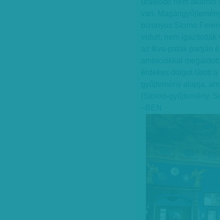
uralkodó nem akárhol 
van. Magángyűjteményk
bizonyos Storno Feren
indult, nem igazították 
az Ikva-patak partján 
ambíciókkal megáldott
érdekes dolgot látott 
gyűjtemény alapja, ami
(Storno-gyűjtemény, So
–BEN