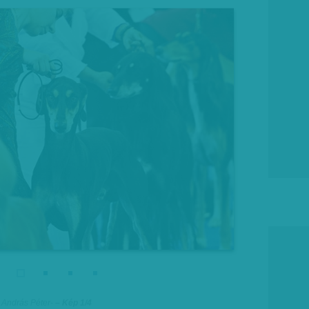
h András Péter
-
– Kép 1/4