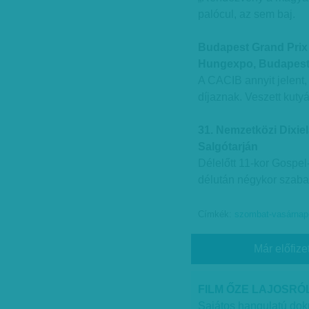
palócul, az sem baj.
Budapest Grand Prix 
Hungexpo, Budapest, 
A CACIB annyit jelent
díjaznak. Veszett kut
31. Nemzetközi Dixiel
Salgótarján
Délelőtt 11-kor Gospe
délután négykor szabad
Címkék:
szombat-vasárnap
Már előfize
FILM ŐZE LAJOSRÓL
Sajátos hangulatú dok