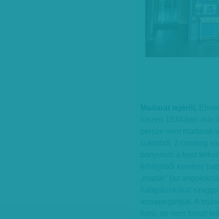
Madarat tejéről.
Ehetet
hiszen 1834-ben már i
persze nem madarak tej
cukorból, 2 csomag van
bonyolult: a tejet felfo
fehérjéből kemény habo
„madár” (az angoloknál
habgaluskákat szaggatu
lecsepegtetjük. A tojá
forró, de nem forralt t