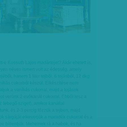
t-e Kossuth Lajos madártejet? Akár ehetett is,
lyen néven ismert volt az édesség, amely
éből, hanem 1 liter tejből, 6 tojásból, 12 dkg
íliás cukorból készül. Elkészítése nem
rraljuk a vaníliás cukorral, majd a tojások
t verünk 2 evőkanál cukorral. Ebből lesz a
: lebegő sziget), amikor kanállal
nk, és 2-3 percig főzzük a tejben, majd
sok sárgáját elkeverjük a maradék cukorral és a
ejbe billentjük. Mehetnek rá a habok, és ha