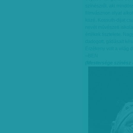
színészről, aki mindös
filmvásznon olyat alkot
közé. Kossuth-díjat cs
nevét művészeti iskola 
értékek tisztelete. Na
dadogott, gátlásait ké
Érzékeny volt a világ 
–BEN
(Mestersége színész –