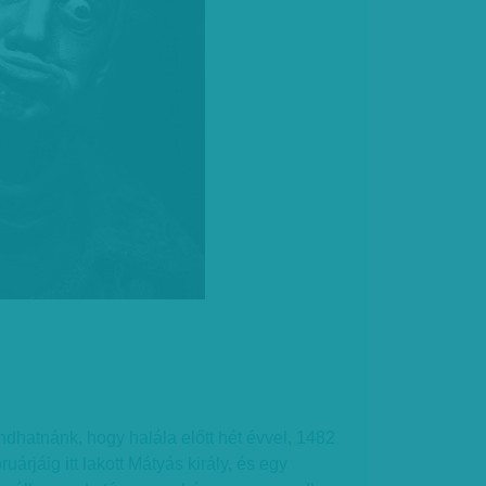
dhatnánk, hogy halála előtt hét évvel, 1482
árjáig itt lakott Mátyás király, és egy