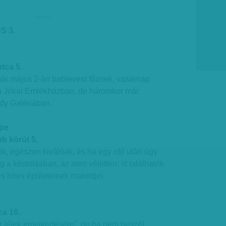
hirdetes
S 3.
tca 5.
r május 2-án bablevest főznek, vasárnap
 a Jókai Emlékházban, de háromkor már
udy Galériában.
epe
 körút 5.
k, egészen kiválóak, és ha egy idő után úgy
g a kóstolásban, az nem véletlen: itt találhatók
és híres épületeinek makettjei.
ca 16.
 lélek emelkedésére”, de ha nem beszél