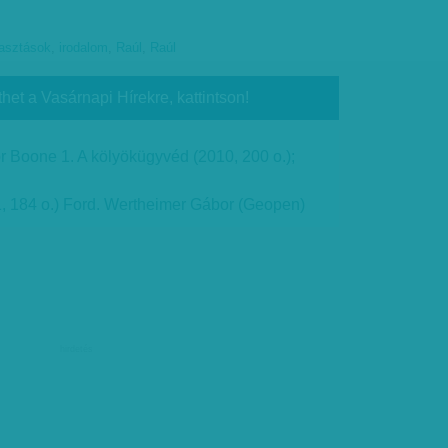
lasztások
,
irodalom
,
Raúl
,
Raúl
thet a Vasárnapi Hírekre, kattintson!
 Boone 1. A kölyökügyvéd (2010, 200 o.);
, 184 o.) Ford. Wertheimer Gábor (Geopen)
hirdetés