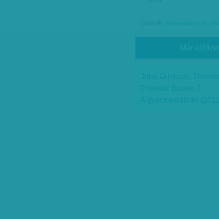
Címkék:
önkormányzati vá
Már előfize
John Grisham, Theodor
Theodor Boone 2.
A gyermekrablás (2011