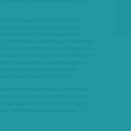
en tölti és aki mindig belekeveredik valami
yilkossági ügybe bonyolódik és rejtélyes
 maga is nagy bajba kerül, míg a másik
nőjét rabolják el, és a válságos helyzet
r… Szó se róla, ez sem rózsaszínű esti mese –
i, hús-vér kamasztörténet. Az író betartja az
 szabályait, nem adagol a kelleténél többet sem
mból. Kulturált könyv, kulturáltan megírva,
gyetlen hátránya, hogy olvasása után
ályára való jelentkezések száma!)
sen normális, hétköznapi srác, biciklivel jár,
ességei. De megvan a magához való józan
és bátorsága. És ez is elég ahhoz, hogy ízig-
nne – mindenféle gusztustalan, véres –,