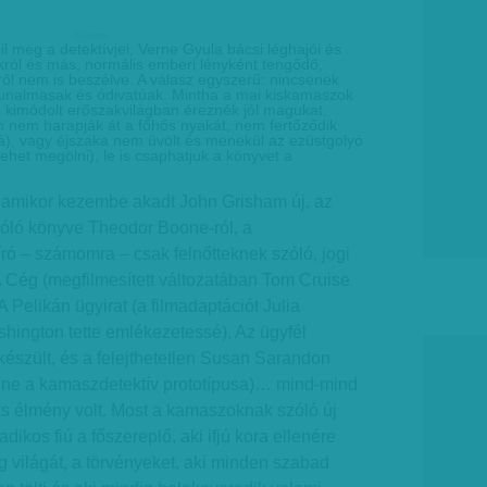
hirdetes
l meg a detektívjei, Verne Gyula bácsi léghajói és
okról és más, normális emberi lényként tengődő,
ől nem is beszélve. A válasz egyszerű: nincsenek
y unalmasak és ódivatúak. Mintha a mai kiskamaszok
 kimódolt erőszakvilágban éreznék jól magukat.
nem harapják át a főhős nyakát, nem fertőződik
vá), vagy éjszaka nem üvölt és menekül az ezüstgolyó
lehet megölni), le is csaphatjuk a könyvet a
, amikor kezembe akadt John Grisham új, az
zóló könyve Theodor Boone-ról, a
író – számomra – csak felnőtteknek szóló, jogi
. A Cég (megfilmesített változatában Tom Cruise
 Pelikán ügyirat (a filmadaptációt Julia
hington tette emlékezetessé), Az ügyfél
 készült, és a felejthetetlen Susan Sarandon
enne a kamaszdetektív prototípusa)… mind-mind
 élmény volt. Most a kamaszoknak szóló új
ikos fiú a főszereplő, aki ifjú kora ellenére
og világát, a törvényeket, aki minden szabad