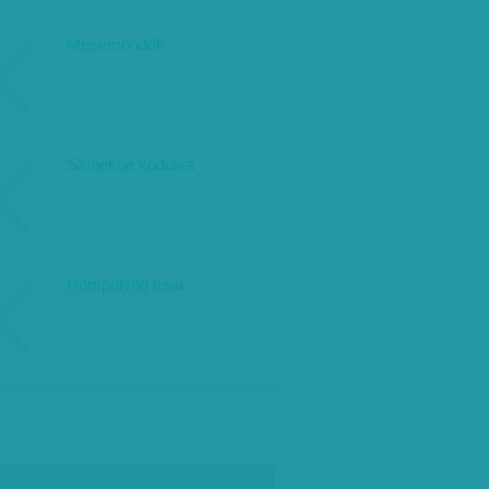
Mesemondók
Színekbe kódolva
Hömpölyög tova
társadalmi célú hirdetés