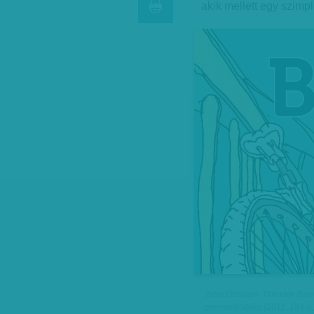
akik mellett egy szimpl
John Grisham, Theodor Boon
gyermekrablás (2011, 184 o