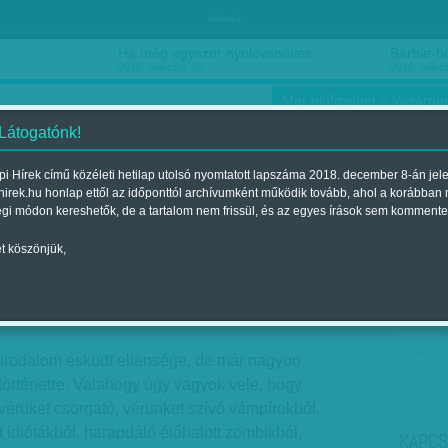
hirdetés
Ha még egyszer nyolcvanéves…
Barbie-h
2018. március 16.
2018. márci
Már előfizethet a Vasárnap
 Látogatónk!
i Hírek című közéleti hetilap utolsó nyomtatott lapszáma 2018. december 8-án jel
hirek.hu honlap ettől az időponttól archívumként működik tovább, ahol a korábban
ókusz
Szerintem
Ízlés
Sport
égi módon kereshetők, de a tartalom nem frissül, és az egyes írások sem kommente
t köszönjük,
 zombik nélkül
er 13.-i lapszámban
irodalom esküdt ellensége, de már nagyon
történetre. Valahogy úgy vagyok vele, hogy
vérüket csorgató, vérünket szívó vámpírokból,
tt idiótákból, harapdáló élőhalott zombikból,
KAPCS