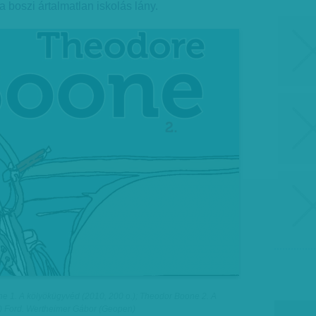
a boszi ártalmatlan iskolás lány.
e 1. A kölyökügyvéd (2010, 200 o.); Theodor Boone 2. A
.) Ford. Wertheimer Gábor (Geopen)