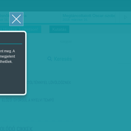
ősnők nőnapra
Megtáncoltatott Oscar-szobor
us 16.
2018. március 16.
i Hírekre, kattintson!
Kutatás
magyar
ent meg. A
start
 megjelent
Keresés
lhetőek.
stop
KÖVETKEZŐ:
VAKTÖLTÉNNYEL LÖVÖLDÖZNEK
ELŐZŐ:
GYORSUL A NYELVI TEMPÓ
OLÓDÓ CIKKEK