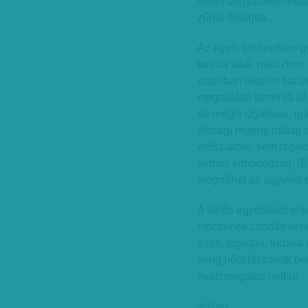
idejét tárgyalótermekb
zűrös dologba…
Az egyik történetben g
tanúra talál, miközben
sztoriban iskolás barát
megoldása ismét rá vá
de mégis izgalmas, igaz
ifjúsági regény műfaji
erőszakból, sem izgalo
semmi kimódoltság. (E
megnőhet az ügyvédi p
A főhős egyébként telje
nincsenek csodás kép
esze, logikája, tudása 
vérig hőst lássanak be
nyálcsorgatás nélkül.
(bé)