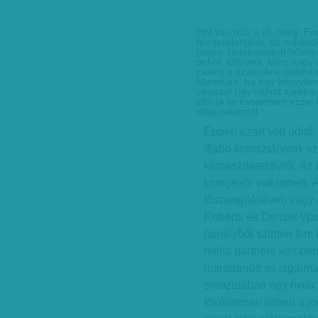
Hol van már a jó „öreg” Emi
tengeralattjárói, az indián
poros, betokosodott hősökr
sehol, eltűntek. Mert hog
csakis a számukra újabban
Mondván, ha egy könyvben 
vírussal (így válhat zombi
elől (a farkasembert ezzel 
dögunalomtól.
Éppen ezért volt üdítő
ifjabb korosztálynak s
kamaszdetektívről. Az 
krimijeiről volt ismert
főszereplésével) vagy A
Roberts és Denzel Was
(amelyből szintén film
méltó partnere volt b
maradandó és izgalmas
sorozatában egy nyolcad
tökéletesen ismeri a j