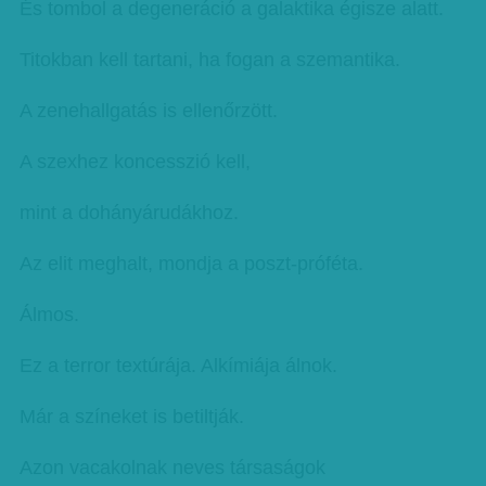
És tombol a degeneráció a galaktika égisze alatt.
Titokban kell tartani, ha fogan a szemantika.
A zenehallgatás is ellenőrzött.
A szexhez koncesszió kell,
mint a dohányárudákhoz.
Az elit meghalt, mondja a poszt-próféta.
Álmos.
Ez a terror textúrája. Alkímiája álnok.
Már a színeket is betiltják.
Azon vacakolnak neves társaságok