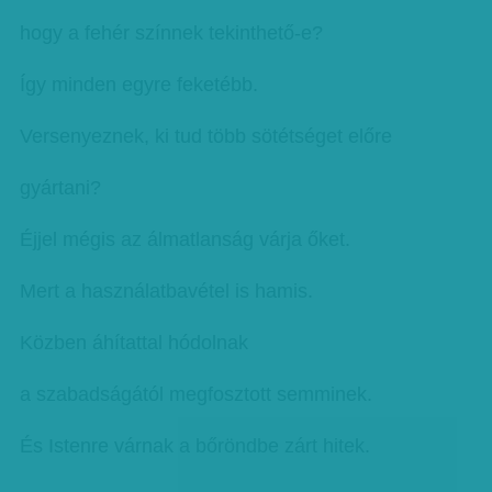
hogy a fehér színnek tekinthető-e?
Így minden egyre feketébb.
Versenyeznek, ki tud több sötétséget előre
gyártani?
Éjjel mégis az álmatlanság várja őket.
Mert a használatbavétel is hamis.
Közben áhítattal hódolnak
a szabadságától megfosztott semminek.
És Istenre várnak a bőröndbe zárt hitek.