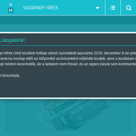
VASÁRNAPI HÍREK
 Látogatónk!
Kántor Zsolt versei
i Hírek című közéleti hetilap utolsó nyomtatott lapszáma 2018. december 8-án jel
hirek.hu honlap ettől az időponttól archívumként működik tovább, ahol a korábban
| Megjelent a 2018. június 29.-i lapszámban
égi módon kereshetők, de a tartalom nem frissül, és az egyes írások sem kommente
t köszönjük,