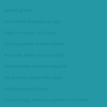
hirdetes
Apokrif gospel
Az ó-ember dialógusa az újjal
Talán én vagyok az a figura
Aki megszökött az álom-hálóról
A virtuális mátrix net-ketrecéből
Mert körülötte mindenki megőrült
Aki ilyentájt csillaghullás idején
Inkább televíziót bámul
Ahelyett hogy sétálna a ligetben a tó mellett