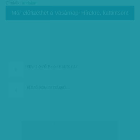
Címkék:
irodalom
Már előfizethet a Vasárnapi Hírekre, kattintson!
KÖVETKEZŐ:
FEKETE AUTÓK AZ…
ELŐZŐ:
ROMLOTTSÁGRÓL…
társadalmi célú hirdetés