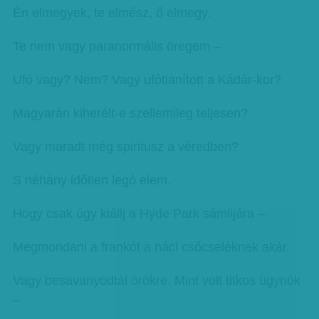
Én elmegyek, te elmész, ő elmegy.
Te nem vagy paranormális öregem –
Ufó vagy? Nem? Vagy ufótlanított a Kádár-kor?
Magyarán kiherélt-e szellemileg teljesen?
Vagy maradt még spiritusz a véredben?
S néhány időtlen legó elem.
Hogy csak úgy kiállj a Hyde Park sámlijára –
Megmondani a frankót a náci csőcseléknek akár.
Vagy besavanyodtál örökre. Mint volt titkos ügynök
–