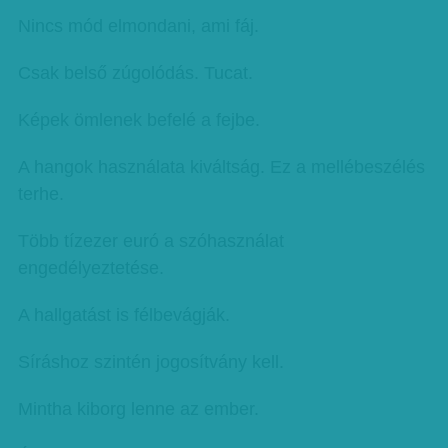
Nincs mód elmondani, ami fáj.
Csak belső zúgolódás. Tucat.
Képek ömlenek befelé a fejbe.
A hangok használata kiváltság. Ez a mellébeszélés
terhe.
Több tízezer euró a szóhasználat
engedélyeztetése.
A hallgatást is félbevágják.
Síráshoz szintén jogosítvány kell.
Mintha kiborg lenne az ember.