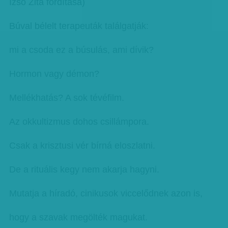
Izsó Zita fordítása)
Búval bélelt terapeuták találgatják:
mi a csoda ez a búsulás, ami dívik?
Hormon vagy démon?
Mellékhatás? A sok tévéfilm.
Az okkultizmus dohos csillámpora.
Csak a krisztusi vér bírná eloszlatni.
De a rituális kegy nem akarja hagyni.
Mutatja a híradó, cinikusok viccelődnek azon is,
hogy a szavak megölték magukat.