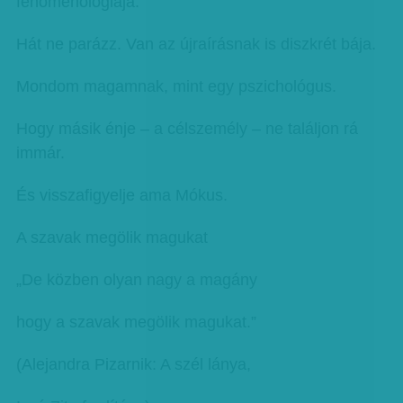
fenomenológiája.
Hát ne parázz. Van az újraírásnak is diszkrét bája.
Mondom magamnak, mint egy pszichológus.
Hogy másik énje – a célszemély – ne találjon rá
immár.
És visszafigyelje ama Mókus.
A szavak megölik magukat
„De közben olyan nagy a magány
hogy a szavak megölik magukat.”
(Alejandra Pizarnik: A szél lánya,