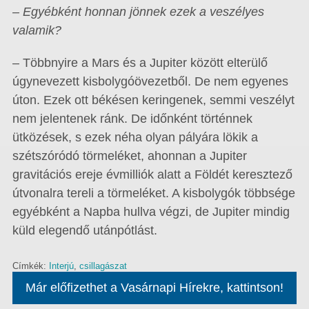
– Egyébként honnan jönnek ezek a veszélyes
valamik?
– Többnyire a Mars és a Jupiter között elterülő
úgynevezett kisbolygóövezetből. De nem egyenes
úton. Ezek ott békésen keringenek, semmi veszélyt
nem jelentenek ránk. De időnként történnek
ütközések, s ezek néha olyan pályára lökik a
szétszóródó törmeléket, ahonnan a Jupiter
gravitációs ereje évmilliók alatt a Földét keresztező
útvonalra tereli a törmeléket. A kisbolygók többsége
egyébként a Napba hullva végzi, de Jupiter mindig
küld elegendő utánpótlást.
Címkék:
Interjú
,
csillagászat
Már előfizethet a Vasárnapi Hírekre, kattintson!