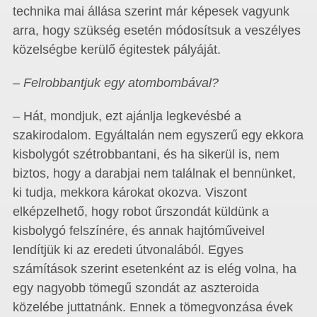
technika mai állása szerint már képesek vagyunk
arra, hogy szükség esetén módosítsuk a veszélyes
közelségbe kerülő égitestek pályáját.
– Felrobbantjuk egy atombombával?
– Hát, mondjuk, ezt ajánlja legkevésbé a
szakirodalom. Egyáltalán nem egyszerű egy ekkora
kisbolygót szétrobbantani, és ha sikerül is, nem
biztos, hogy a darabjai nem találnak el bennünket,
ki tudja, mekkora károkat okozva. Viszont
elképzelhető, hogy robot űrszondát küldünk a
kisbolygó felszínére, és annak hajtóműveivel
lendítjük ki az eredeti útvonalából. Egyes
számítások szerint esetenként az is elég volna, ha
egy nagyobb tömegű szondát az aszteroida
közelébe juttatnánk. Ennek a tömegvonzása évek