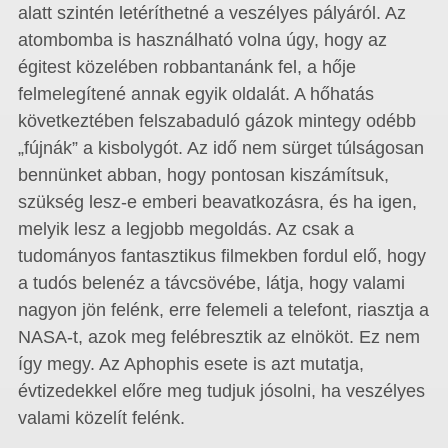
alatt szintén letéríthetné a veszélyes pályáról. Az
atombomba is használható volna úgy, hogy az
égitest közelében robbantanánk fel, a hője
felmelegítené annak egyik oldalát. A hőhatás
következtében felszabaduló gázok mintegy odébb
„fújnák” a kisbolygót. Az idő nem sürget túlságosan
bennünket abban, hogy pontosan kiszámítsuk,
szükség lesz-e emberi beavatkozásra, és ha igen,
melyik lesz a legjobb megoldás. Az csak a
tudományos fantasztikus filmekben fordul elő, hogy
a tudós belenéz a távcsövébe, látja, hogy valami
nagyon jön felénk, erre felemeli a telefont, riasztja a
NASA-t, azok meg felébresztik az elnököt. Ez nem
így megy. Az Aphophis esete is azt mutatja,
évtizedekkel előre meg tudjuk jósolni, ha veszélyes
valami közelít felénk.