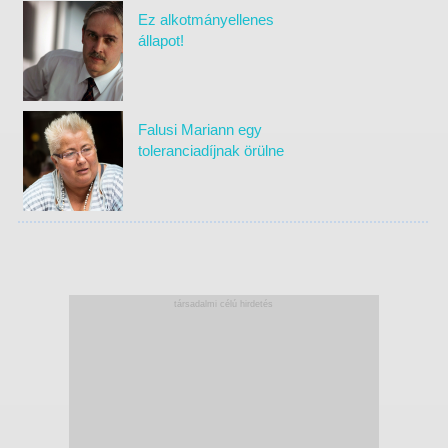
Ez alkotmányellenes
állapot!
Falusi Mariann egy
toleranciadíjnak örülne
társadalmi célú hirdetés