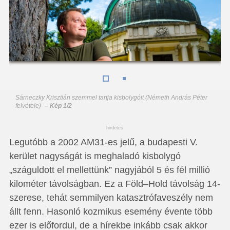
Sárneczky Krisztián szemmel tartja kisbolygóit (Németh András Péter
felvétele)
-
– Kép 1/2
hirdetes
Legutóbb a 2002 AM31-es jelű, a budapesti V.
kerület nagyságát is meghaladó kisbolygó
„száguldott el mellettünk” nagyjából 5 és fél millió
kilométer távolságban. Ez a Föld–Hold távolság 14-
szerese, tehát semmilyen katasztrófaveszély nem
állt fenn. Hasonló kozmikus esemény évente több
ezer is előfordul, de a hírekbe inkább csak akkor