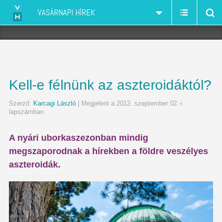
VASÁRNAPI HÍREK
Kell-e félnünk az aszteroidáktól?
Szerző:
Karcagi László
| Megjelent a 2012. szeptember 02.-i
lapszámban
A nyári uborkaszezonban mindig
megszaporodnak a hírekben a földre veszélyes
aszteroidák.