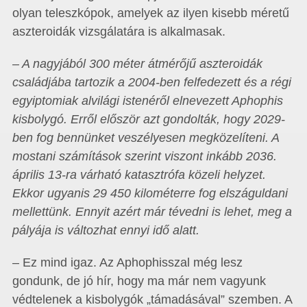
olyan teleszkópok, amelyek az ilyen kisebb méretű
aszteroidák vizsgálatára is alkalmasak.
– A nagyjából 300 méter átmérőjű aszteroidák
családjába tartozik a 2004-ben felfedezett és a régi
egyiptomiak alvilági istenéről elnevezett Aphophis
kisbolygó. Erről először azt gondolták, hogy 2029-
ben fog bennünket veszélyesen megközelíteni. A
mostani számítások szerint viszont inkább 2036.
április 13-ra várható katasztrófa közeli helyzet.
Ekkor ugyanis 29 450 kilométerre fog elszáguldani
mellettünk. Ennyit azért már tévedni is lehet, meg a
pályája is változhat ennyi idő alatt.
– Ez mind igaz. Az Aphophisszal még lesz
gondunk, de jó hír, hogy ma már nem vagyunk
védtelenek a kisbolygók „támadásával” szemben. A