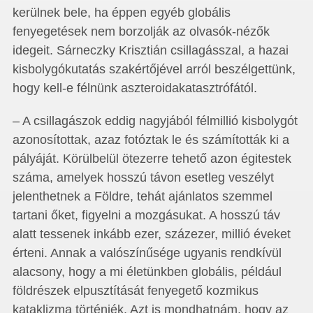
kerülnek bele, ha éppen egyéb globális
fenyegetések nem borzolják az olvasók-nézők
idegeit. Sárneczky Krisztián csillagásszal, a hazai
kisbolygókutatás szakértőjével arról beszélgettünk,
hogy kell-e félnünk aszteroidakatasztrófától.
– A csillagászok eddig nagyjából félmillió kisbolygót
azonosítottak, azaz fotóztak le és számították ki a
pályáját. Körülbelül ötezerre tehető azon égitestek
száma, amelyek hosszú távon esetleg veszélyt
jelenthetnek a Földre, tehát ajánlatos szemmel
tartani őket, figyelni a mozgásukat. A hosszú táv
alatt tessenek inkább ezer, százezer, millió éveket
érteni. Annak a valószínűsége ugyanis rendkívül
alacsony, hogy a mi életünkben globális, például
földrészek elpusztítását fenyegető kozmikus
kataklizma történjék. Azt is mondhatnám, hogy az