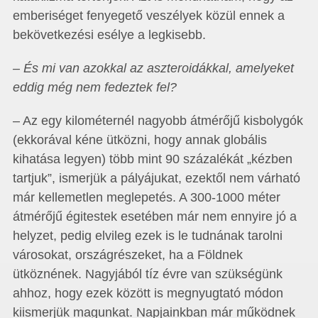
emberiséget fenyegető veszélyek közül ennek a
bekövetkezési esélye a legkisebb.
– És mi van azokkal az aszteroidákkal, amelyeket
eddig még nem fedeztek fel?
– Az egy kilométernél nagyobb átmérőjű kisbolygók
(ekkorával kéne ütközni, hogy annak globális
kihatása legyen) több mint 90 százalékát „kézben
tartjuk”, ismerjük a pályájukat, ezektől nem várható
már kellemetlen meglepetés. A 300-1000 méter
átmérőjű égitestek esetében már nem ennyire jó a
helyzet, pedig elvileg ezek is le tudnának tarolni
városokat, országrészeket, ha a Földnek
ütköznének. Nagyjából tíz évre van szükségünk
ahhoz, hogy ezek között is megnyugtató módon
kiismerjük magunkat. Napjainkban már működnek