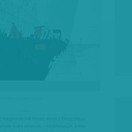
 The Real October c. filmből
hirdetes
l megrendezett filmes mustra fókuszában
melyek hatni akarnak – megmutatják a mai