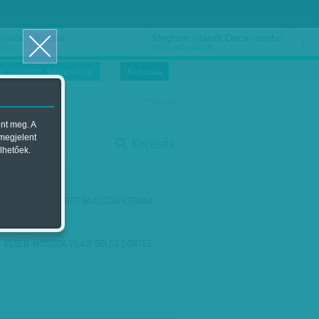
ősnők nőnapra
Megtáncoltatott Oscar-szobor
us 16.
2018. március 16.
i Hírekre, kattintson!
Kutatás
magyar
ent meg. A
start
 megjelent
Keresés
lhetőek.
stop
KÖVETKEZŐ:
POIROT BAJUSZÁN LÓGNAK
ELŐZŐ:
MICSODA VILÁG! BÖLCS DÖNTÉS