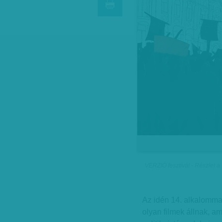
VERZIÓ fesztivál - Részlet a
Az idén 14. alkalomma
olyan filmek állnak, a