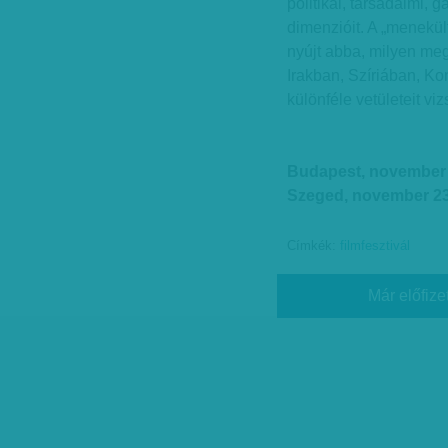
politikai, társadalmi,
dimenzióit. A „menekül
nyújt abba, milyen me
Irakban, Szíriában, Ko
különféle vetületeit viz
Budapest, november 
Szeged, november 2
Címkék:
filmfesztivál
Már előfize