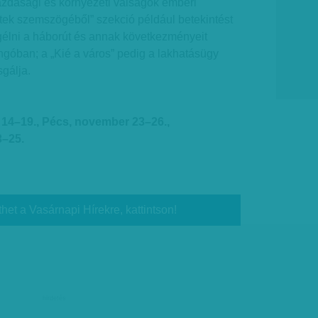
 gazdasági és környezeti válságok emberi
tek szemszögéből” szekció például betekintést
gélni a háborút és annak következményeit
ngóban; a „Kié a város” pedig a lakhatásügy
sgálja.
14–19., Pécs, november 23–26.,
3–25.
thet a Vasárnapi Hírekre, kattintson!
hirdetés