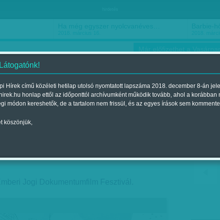
hirdetés
Ha még egyszer nyolcvanéves…
Barbie-h
2018. március 16.
2018. márci
Már előfizethet a Vasárnap
 Látogatónk!
i Hírek című közéleti hetilap utolsó nyomtatott lapszáma 2018. december 8-án jel
hirek.hu honlap ettől az időponttól archívumként működik tovább, ahol a korábban
ókusz
Szerintem
Ízlés
Sport
égi módon kereshetők, de a tartalom nem frissül, és az egyes írások sem kommente
t köszönjük,
ember 25-ig
nt a 2017. november 11.-i lapszámban
beri Jogi Dokumentumfilm Fesztivál.