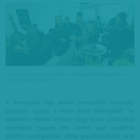
A raktárépület udvarán kolbászt, a zöldségesnél etióp ételeket ettünk
(Lakos Gábor felvétele)
hirdetes
A Restaurant Day alulról szerveződő közösségi
program. Ugyan a neve kicsit félrevezető, ne
valamiféle éttermi ünnepet vagy torkos csütörtököt
képzeljünk magunk elé, hanem igazi amatőrök
alkalmi vendéglátását, afféle gasztroházibulit, ahol