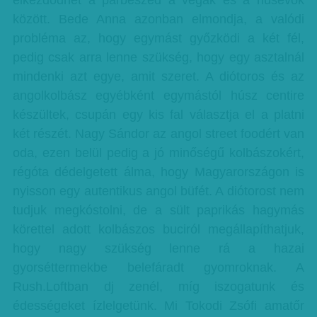
elkezdődhet a párbeszéd a vegák és a húsevők
között. Bede Anna azonban elmondja, a valódi
probléma az, hogy egymást győzködi a két fél,
pedig csak arra lenne szükség, hogy egy asztalnál
mindenki azt egye, amit szeret. A diótoros és az
angolkolbász egyébként egymástól húsz centire
készültek, csupán egy kis fal választja el a platni
két részét. Nagy Sándor az angol street foodért van
oda, ezen belül pedig a jó minőségű kolbászokért,
régóta dédelgetett álma, hogy Magyarországon is
nyisson egy autentikus angol büfét. A diótorost nem
tudjuk megkóstolni, de a sült paprikás hagymás
körettel adott kolbászos buciról megállapíthatjuk,
hogy nagy szükség lenne rá a hazai
gyorséttermekbe belefáradt gyomroknak. A
Rush.Loftban dj zenél, míg iszogatunk és
édességeket ízlelgetünk. Mi Tokodi Zsófi amatőr