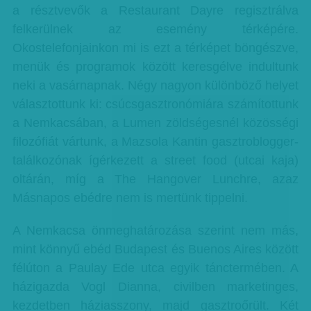
a résztvevők a Restaurant Dayre regisztrálva
felkerülnek az esemény térképére.
Okostelefonjainkon mi is ezt a térképet böngészve,
menük és programok között keresgélve indultunk
neki a vasárnapnak. Négy nagyon különböző helyet
választottunk ki: csúcsgasztronómiára számítottunk
a Nemkacsában, a Lumen zöldségesnél közösségi
filozófiát vártunk, a Mazsola Kantin gasztroblogger-
találkozónak ígérkezett a street food (utcai kaja)
oltárán, míg a The Hangover Lunchre, azaz
Másnapos ebédre nem is mertünk tippelni.
A Nemkacsa önmeghatározása szerint nem más,
mint könnyű ebéd Budapest és Buenos Aires között
félúton a Paulay Ede utca egyik tánctermében. A
házigazda Vogl Dianna, civilben marketinges,
kezdetben háziasszony, majd gasztroőrült. Két