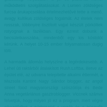
működtetni szolgáltatásokat. A Lumen zöldséges
furcsa árukapcsolása értelmezhetővé tette a menő,
avagy kultikus zöldséges fogalmát. Az ételek nem
rosszak, többnyire tisztított vajjal készült pörköltek
rotyognak a fazékban. Egy ezrest dobunk a
becsületkasszába, mindenből egy kis kóstolót
kérünk. A helyet 10-15 ember folyamatosan dugig
tölti.
A harmadik állomás helyszíne a legérdekesebb. A
Lehel úti raktárból átalakított Rush.Loftba, illetve az
épület elé, az udvarra telepítette alkalmi éttermét, a
Mazsola Kantint Nagy Sándor blogger, az angol
street food magyarországi szószólója és Bede
Anna vegetáriánus gasztroblogger. Viccnek szánva
felvetjük, hogy milyen jó ez a program, mert végre