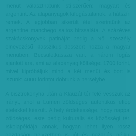
menüt választhatunk stílszerűen: magyart és
argentint. Az alapanyagok kifogástalanok, a hátszín
remek. A legjobban sikerült étel szerintünk az
argentine manchego sajtos birssaláta. A százéves
szakácskönyvek patináját pedig a Női szeszély
elnevezésű klasszikus desszert hozza a magyar
menüben. Becsületkassza van, a három fogás
ajánlott ára, ami az alapanyag költsége: 1700 forint,
mivel kipróbáljuk mind a két menüt és bort is
iszunk: 4000 forintot dobtunk a perselybe.
A bisztrokonyha után a Klauzál tér felé vesszük az
irányt, ahol a Lumen zöldséges autentikus etióp
ételekkel készült. A hely érdekessége, hogy nappal
zöldséges, este pedig kulturális és közösségi tér.
Iskolapéldája annak, hogyan lehet ilyen rossz
gazdasági helyzetben is jól és pazarlás nélkül