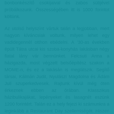
bonbonkészítő csokijaival és zabos sütijével
próbálkozunk. Összességében itt is 1000 forintot
költünk.
Az utolsó helyszínt vártuk talán a legjobban, mert
nagyon kíváncsiak voltunk, milyen lehet egy
vadidegennél otthon ebédelni. A ’30-as években
épült Tátra utcai kis szoba-konyhás lakásban négy
fiatal lány vár bennünket. Felcsuti Anna a
házigazda, most végzett belsőépítész szakon a
MOME-n, és ez a lakásán is meglátszik. Segítő
társai, Kálmán Judit, Nyulászi Magdolna és Ádám
Juli szuperkedvesek. Rajtunk kívül még öten
érkeznek ebben az órában. Klasszikus
házibulikajákat, lepényeket és lasagnét eszünk
1200 forintért. Talán ez a hely fejezi ki számunkra a
leginkább a Restaurant Day szellemiségét. Hiszen