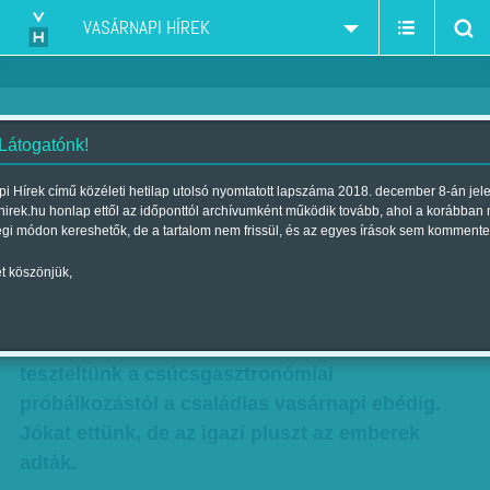
VASÁRNAPI HÍREK
 Látogatónk!
Kolbászt a Mazsolából
i Hírek című közéleti hetilap utolsó nyomtatott lapszáma 2018. december 8-án jel
hirek.hu honlap ettől az időponttól archívumként működik tovább, ahol a korábban
Szerző:
Lebhardt Olivér
| Megjelent a 2013. február 24.-i lapszámban
égi módon kereshetők, de a tartalom nem frissül, és az egyes írások sem kommente
t köszönjük,
Az előző vasárnapot a Restaurant Dayen
töltöttük, amelyen bárkinek lehet egy napra
saját étterme. Négy alkalmi vendéglátóhelyet
teszteltünk a csúcsgasztronómiai
próbálkozástól a családias vasárnapi ebédig.
Jókat ettünk, de az igazi pluszt az emberek
adták.