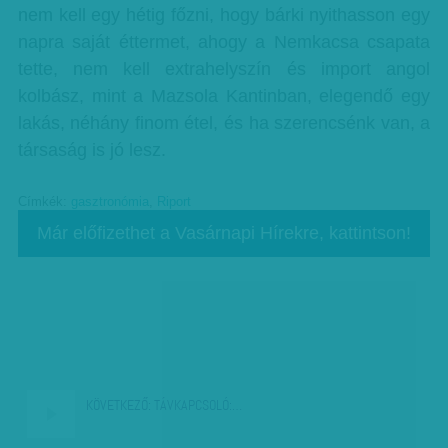
nem kell egy hétig főzni, hogy bárki nyithasson egy
napra saját éttermet, ahogy a Nemkacsa csapata
tette, nem kell extrahelyszín és import angol
kolbász, mint a Mazsola Kantinban, elegendő egy
lakás, néhány finom étel, és ha szerencsénk van, a
társaság is jó lesz.
Címkék:
gasztronómia
,
Riport
Már előfizethet a Vasárnapi Hírekre, kattintson!
KÖVETKEZŐ:
TÁVKAPCSOLÓ:…