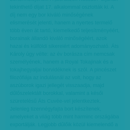
tekinthető díjat 17. alkalommal osztották ki. A
díj nem egy bor kiváló minőségének
elismerését jelenti, hanem a nyertes termelő
több éven át tartó, kiemelkedő teljesítményéért,
borainak állandó kiváló minőségéért, azok
hazai és külföldi sikereiért adományozható. Áts
Károly úgy vélte: az év borásza cím nemcsak
személyének, hanem a Royal Tokajinak és a
tokajhegyaljai borvidéknek is szól. A pincészet
filozófiája az indulásnál az volt, hogy az
aszúborok igazi jellegét visszaadja, majd
dűlőszelektált borokkal, valamint a késői
szüretelésű Áts Cuvée-vel jelentkeztek.
Jelenleg tizennégyfajta bort készítenek,
amelyeket a világ több mint harminc országába
exportálják. Legjobb dűlőik közül kiemelendő a