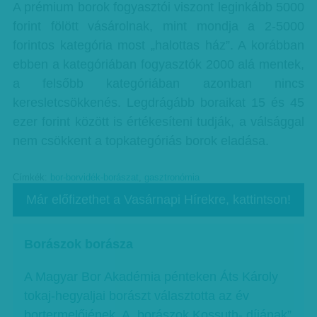
A prémium borok fogyasztói viszont leginkább 5000
forint fölött vásárolnak, mint mondja a 2-5000
forintos kategória most „halottas ház”. A korábban
ebben a kategóriában fogyasztók 2000 alá mentek,
a felsőbb kategóriában azonban nincs
keresletcsökkenés. Legdrágább boraikat 15 és 45
ezer forint között is értékesíteni tudják, a válsággal
nem csökkent a topkategóriás borok eladása.
Címkék:
bor-borvidék-borászat
,
gasztronómia
Már előfizethet a Vasárnapi Hírekre, kattintson!
Borászok borásza
A Magyar Bor Akadémia pénteken Áts Károly
tokaj-hegyaljai borászt választotta az év
bortermelőjének. A „borászok Kossuth- díjának”