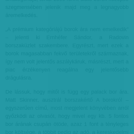
szegmensében jelenik majd meg a legnagyobb
áremelkedés.
„A prémium kategóriájú borok ára nem emelkedik”
– jelenti ki Ernhéfer Sándor, a Radovin
borszaküzlet szakembere. Egyrészt, mert ezek a
borok magasabban fekvő területekről származnak,
így nem volt jelentős aszálykáruk, másrészt, mert a
piac érzékenyen reagálna egy jelentősebb
drágulásra.
De lássuk, hogy mitől is függ egy palack bor ára.
Matt Skinner, ausztrál borszakértő A borokról –
egyszerűen című, most megjelent könyvében arról
győzködi az olvasót, hogy mivel egy kb. 5 fontos
bor árának csupán ötöde, azaz 1 font a tényleges
bor költsége, a többit pedig az adó, a kereskedelmi