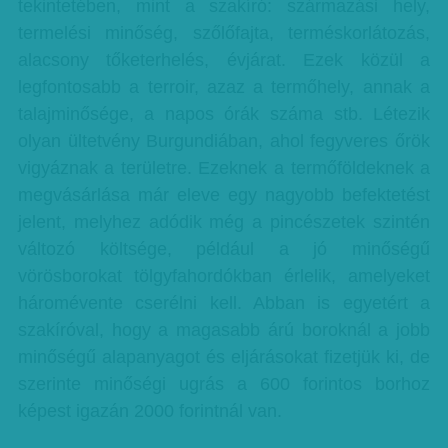
tekintetében, mint a szakíró: származási hely,
termelési minőség, szőlőfajta, terméskorlátozás,
alacsony tőketerhelés, évjárat. Ezek közül a
legfontosabb a terroir, azaz a termőhely, annak a
talajminősége, a napos órák száma stb. Létezik
olyan ültetvény Burgundiában, ahol fegyveres őrök
vigyáznak a területre. Ezeknek a termőföldeknek a
megvásárlása már eleve egy nagyobb befektetést
jelent, melyhez adódik még a pincészetek szintén
változó költsége, például a jó minőségű
vörösborokat tölgyfahordókban érlelik, amelyeket
háromévente cserélni kell. Abban is egyetért a
szakíróval, hogy a magasabb árú boroknál a jobb
minőségű alapanyagot és eljárásokat fizetjük ki, de
szerinte minőségi ugrás a 600 forintos borhoz
képest igazán 2000 forintnál van.