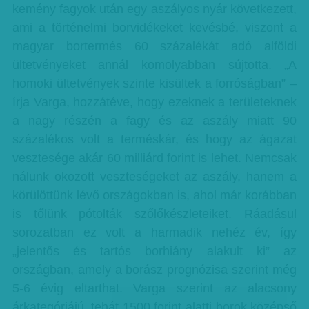
kemény fagyok után egy aszályos nyár következett,
ami a történelmi borvidékeket kevésbé, viszont a
magyar bortermés 60 százalékát adó alföldi
ültetvényeket annál komolyabban sújtotta. „A
homoki ültetvények szinte kisültek a forróságban” –
írja Varga, hozzátéve, hogy ezeknek a területeknek
a nagy részén a fagy és az aszály miatt 90
százalékos volt a terméskár, és hogy az ágazat
vesztesége akár 60 milliárd forint is lehet. Nemcsak
nálunk okozott veszteségeket az aszály, hanem a
körülöttünk lévő országokban is, ahol már korábban
is tőlünk pótolták szőlőkészleteiket. Ráadásul
sorozatban ez volt a harmadik nehéz év, így
„jelentős és tartós borhiány alakult ki” az
országban, amely a borász prognózisa szerint még
5-6 évig eltarthat. Varga szerint az alacsony
árkategóriájú, tehát 1500 forint alatti borok középső