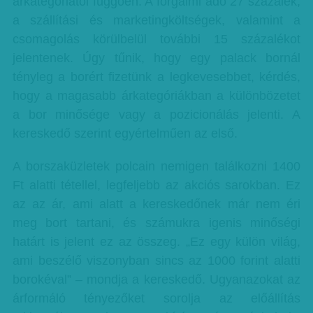
árkategóriától függően. A forgalmi adó 27 százalék,
a szállítási és marketingköltségek, valamint a
csomagolás körülbelül további 15 százalékot
jelentenek. Úgy tűnik, hogy egy palack bornál
tényleg a borért fizetünk a legkevesebbet, kérdés,
hogy a magasabb árkategóriákban a különbözetet
a bor minősége vagy a pozicionálás jelenti. A
kereskedő szerint egyértelműen az első.
A borszaküzletek polcain nemigen találkozni 1400
Ft alatti tétellel, legfeljebb az akciós sarokban. Ez
az az ár, ami alatt a kereskedőnek már nem éri
meg bort tartani, és számukra igenis minőségi
határt is jelent ez az összeg. „Ez egy külön világ,
ami beszélő viszonyban sincs az 1000 forint alatti
borokéval” – mondja a kereskedő. Ugyanazokat az
árformáló tényezőket sorolja az előállítás