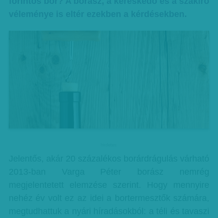
forintos bor? A borász, a kereskedő és a szakíró
véleménye is eltér ezekben a kérdésekben.
hirdetes
Jelentős, akár 20 százalékos borárdrágulás várható
2013-ban Varga Péter borász nemrég
megjelentetett elemzése szerint. Hogy mennyire
nehéz év volt ez az idei a bortermesztők számára,
megtudhattuk a nyári híradásokból: a téli és tavaszi