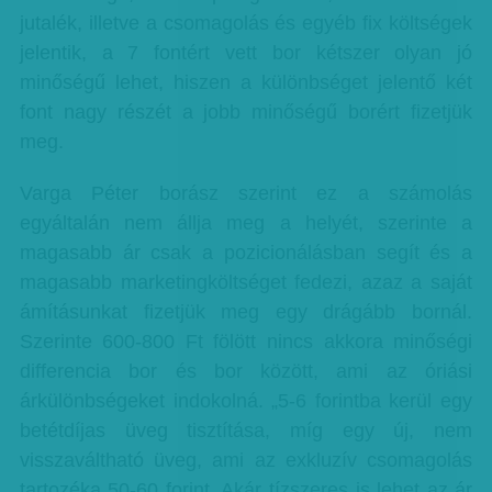
jutalék, illetve a csomagolás és egyéb fix költségek
jelentik, a 7 fontért vett bor kétszer olyan jó
minőségű lehet, hiszen a különbséget jelentő két
font nagy részét a jobb minőségű borért fizetjük
meg.
Varga Péter borász szerint ez a számolás
egyáltalán nem állja meg a helyét, szerinte a
magasabb ár csak a pozicionálásban segít és a
magasabb marketingköltséget fedezi, azaz a saját
ámításunkat fizetjük meg egy drágább bornál.
Szerinte 600-800 Ft fölött nincs akkora minőségi
differencia bor és bor között, ami az óriási
árkülönbségeket indokolná. „5-6 forintba kerül egy
betétdíjas üveg tisztítása, míg egy új, nem
visszaváltható üveg, ami az exkluzív csomagolás
tartozéka 50-60 forint. Akár tízszeres is lehet az ár