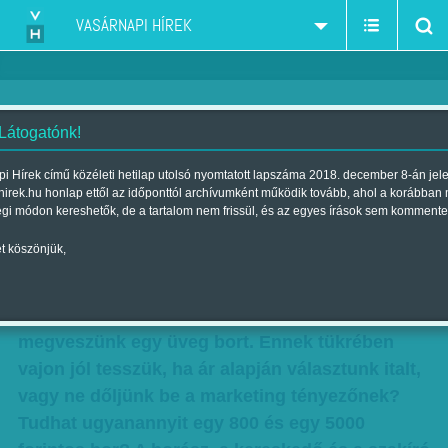
VASÁRNAPI HÍREK
 Látogatónk!
Lehúzva vagy kortyolva
i Hírek című közéleti hetilap utolsó nyomtatott lapszáma 2018. december 8-án jel
hirek.hu honlap ettől az időponttól archívumként működik tovább, ahol a korábban
Szerző:
Kertész Anna
| Megjelent a 2012. december 09.-i lapszámban
égi módon kereshetők, de a tartalom nem frissül, és az egyes írások sem kommente
t köszönjük,
Címke, dugó, kapszula, palack, szállítás, adó és
az egyéb költségek mellett egy kis erjesztett
szőlőlé. Ennyi mindenért fizetünk, amikor
megveszünk egy üveg bort. Ennek tükrében
vajon jól tesszük, ha ár alapján választunk italt,
vagy ne dőljünk be a marketing tényezőnek?
Tudhat ugyanannyit egy 800 és egy 5000