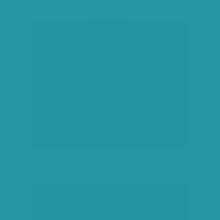
társadalmi célú hirdetés
hirdetés