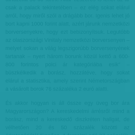
csak a palack tekintetében – ez elég sokat elárul
arról, hogy miről szól a drágább bor. Igenis lehet jó
bort kapni 1000 forint alatt, azért járunk nemzetközi
borversenyekre, hogy ezt bebizonyítsuk. Legutóbb
az olaszországi Vinitaly nemzetközi borversenyen –
melyet sokan a világ legszigorúbb borversenyének
tartanak – nyert három borunk közül kettő a 600-
800 forintos polci ár kategóriába esik” –
büszkélkedik a borász, hozzátéve, hogy sokat
elárul a statisztika, amely szerint Németországban
a vásárolt borok 76 százaléka 2 euró alatti.
És akkor hogyan is áll össze egy üveg bor ára
Magyarországon? A kereskedelmi árrésről mind a
borász, mind a kereskedő diszkréten hallgat, de
vélhetően 20 és 50 százalék közötti az