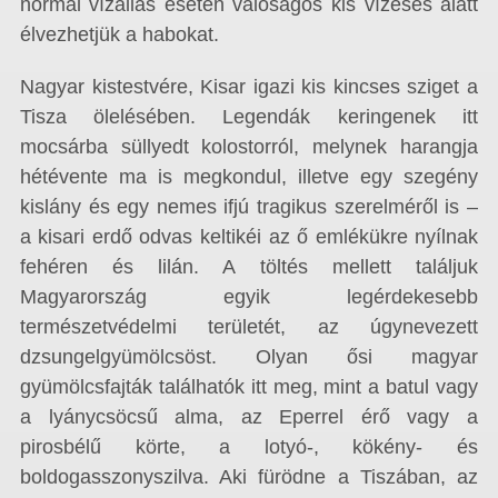
normál vízállás esetén valóságos kis vízesés alatt
élvezhetjük a habokat.
Nagyar kistestvére, Kisar igazi kis kincses sziget a
Tisza ölelésében. Legendák keringenek itt
mocsárba süllyedt kolostorról, melynek harangja
hétévente ma is megkondul, illetve egy szegény
kislány és egy nemes ifjú tragikus szerelméről is –
a kisari erdő odvas keltikéi az ő emlékükre nyílnak
fehéren és lilán. A töltés mellett találjuk
Magyarország egyik legérdekesebb
természetvédelmi területét, az úgynevezett
dzsungelgyümölcsöst. Olyan ősi magyar
gyümölcsfajták találhatók itt meg, mint a batul vagy
a lyánycsöcsű alma, az Eperrel érő vagy a
pirosbélű körte, a lotyó-, kökény- és
boldogasszonyszilva. Aki fürödne a Tiszában, az