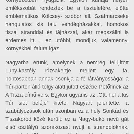
környezetben nyugszik. Egykori kúriája helyén
emlékszobát rendeztek be a tiszteletére, előtte
emblematikus Kölcsey- szobor áll. Szatmárcseke
hangulatos kis falu vendégházakkal, homokos
tiszai stranddal és tájházzal, akár megszállni is
érdemes itt – ez utóbbi, mondjuk, valamennyi
környékbeli falura igaz.
Nagyarba érünk, amelynek a nemrég felújított
Luby-kastély rózsakertje mellett egy fa,
pontosabban annak csonkja a fő látványossága: a
Túr-parton álló tölgy alatt jutott eszébe Petőfinek az
A Tisza című vers. Egykor ugyanis az „Ott, hol a kis
Túr siet beléje” kitétel Nagyart jelentette, a
szabályozások után azonban ez a hely Sonkád és
Tiszakóród közé került: ez a Nagy-bukó nevű gát
első osztályú szórakozást nyújt a strandolóknak,