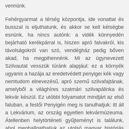
vennünk.
Fehérgyarmat a térség központja, ide vonattal és
busszal is eljuthatunk, és akkor se kell kétségbe
esnünk, ha nincs autónk: a vidék könnyedén
bejárható kerékpárral is, hiszen apró falvakról, kis
távolságokról van szó, vendégház pedig bőven
akad, ha megpihennénk. Mi az úgynevezett
Szilvautat vesszük túránk alapjául: ez a környék
ugyanis a hazája az eredetvédett penyigei kék vagy
nemtudom elnevezésű, apró szemű szilvafajtának,
amelyből a világhíres szatmári szilvapálinka és
lekvár készül. Ez utóbbi folyamatot mindjárt az első
faluban, a festői Penyigén meg is tanulhatjuk: itt áll
a Lekvárium, az ország egyetlen lekvármúzeuma.
Átellenben helytörténeti gyűjteményt is találunk,
ahol meghallgathatjuk az utolsó magyar históriás