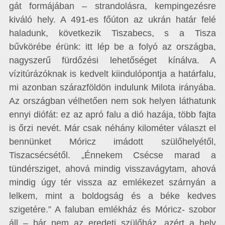
gát formájában – strandolásra, kempingezésre
kiváló hely. A 491-es főúton az ukrán határ felé
haladunk, következik Tiszabecs, s a Tisza
bűvkörébe érünk: itt lép be a folyó az országba,
nagyszerű fürdőzési lehetőséget kínálva. A
vízitúrázóknak is kedvelt kiindulópontja a határfalu,
mi azonban szárazföldön indulunk Milota irányába.
Az országban vélhetően nem sok helyen láthatunk
ennyi diófát: ez az apró falu a dió hazája, több fajta
is őrzi nevét. Már csak néhány kilométer választ el
bennünket Móricz imádott szülőhelyétől,
Tiszacsécsétől. „Énnekem Csécse marad a
tündérsziget, ahová mindig visszavágytam, ahová
mindig úgy tér vissza az emlékezet szárnyán a
lelkem, mint a boldogság és a béke kedves
szigetére.” A faluban emlékház és Móricz- szobor
áll – bár nem az eredeti szülőház, azért a hely