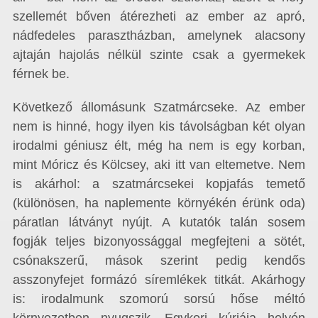
szellemét bőven átérezheti az ember az apró,
nádfedeles parasztházban, amelynek alacsony
ajtaján hajolás nélkül szinte csak a gyermekek
férnek be.
Következő állomásunk Szatmárcseke. Az ember
nem is hinné, hogy ilyen kis távolságban két olyan
irodalmi géniusz élt, még ha nem is egy korban,
mint Móricz és Kölcsey, aki itt van eltemetve. Nem
is akárhol: a szatmárcsekei kopjafás temető
(különösen, ha naplemente környékén érünk oda)
páratlan látványt nyújt. A kutatók talán sosem
fogják teljes bizonyossággal megfejteni a sötét,
csónakszerű, mások szerint pedig kendős
asszonyfejet formázó síremlékek titkát. Akárhogy
is: irodalmunk szomorú sorsú hőse méltó