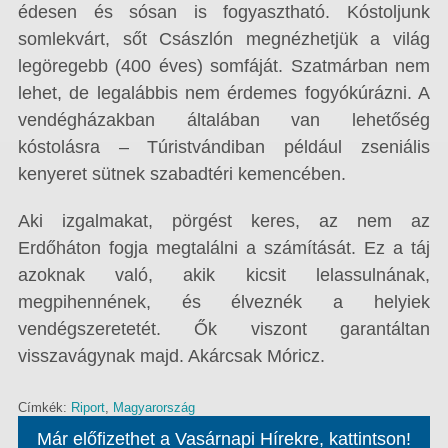
édesen és sósan is fogyasztható. Kóstoljunk
somlekvárt, sőt Császlón megnézhetjük a világ
legöregebb (400 éves) somfáját. Szatmárban nem
lehet, de legalábbis nem érdemes fogyókúrázni. A
vendégházakban általában van lehetőség
kóstolásra – Túristvándiban például zseniális
kenyeret sütnek szabadtéri kemencében.
Aki izgalmakat, pörgést keres, az nem az
Erdőháton fogja megtalálni a számítását. Ez a táj
azoknak való, akik kicsit lelassulnának,
megpihennének, és élveznék a helyiek
vendégszeretetét. Ők viszont garantáltan
visszavágynak majd. Akárcsak Móricz.
Címkék:
Riport
,
Magyarország
Már előfizethet a Vasárnapi Hírekre, kattintson!