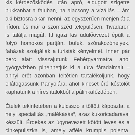
kis kérdezősködés után apró, eldugott szigetre
bukkanhat a faluban, ha alacsony a vízállás – ám
aki biztosra akar menni, az egyszerűen menjen át a
hídon, és már a szomszéd településen, Tivadaron
is találja magát. Itt igazi kis üdülőövezet épült a
folyó homokos partján, büfék, szórakozóhelyek,
faházak szolgálják a turisták kényelmét. Innen pár
perc alatt visszajutunk Fehérgyarmatra, ahol
gyógyvízben pihenhetjük ki a túra fáradalmait –
annyi erőt azonban feltétlen tartalékoljunk, hogy
ellátogassunk Panyolára, ahol kincset érő kóstolót
kaphatunk a híres italokból a pálinkafőzdében.
Ételek tekintetében a kulcsszó a töltött káposzta, a
helyi specialitás „málékásás”, azaz kukoricadarával
készült. Érdekes az úgynevezett kötött leves és a
cinkepuliszka is, amely afféle krumplis polenta,