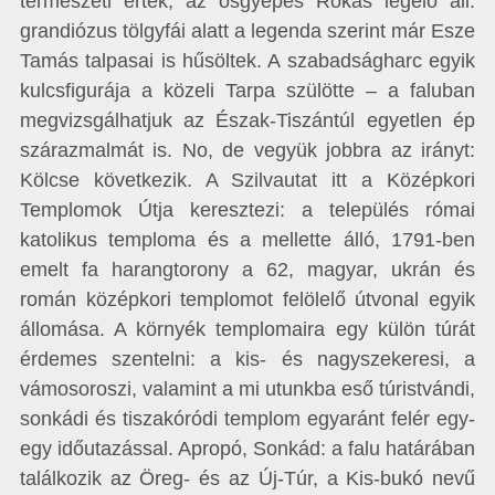
természeti érték, az ősgyepes Rókás legelő áll:
grandiózus tölgyfái alatt a legenda szerint már Esze
Tamás talpasai is hűsöltek. A szabadságharc egyik
kulcsfigurája a közeli Tarpa szülötte – a faluban
megvizsgálhatjuk az Észak-Tiszántúl egyetlen ép
szárazmalmát is. No, de vegyük jobbra az irányt:
Kölcse következik. A Szilvautat itt a Középkori
Templomok Útja keresztezi: a település római
katolikus temploma és a mellette álló, 1791-ben
emelt fa harangtorony a 62, magyar, ukrán és
román középkori templomot felölelő útvonal egyik
állomása. A környék templomaira egy külön túrát
érdemes szentelni: a kis- és nagyszekeresi, a
vámosoroszi, valamint a mi utunkba eső túristvándi,
sonkádi és tiszakóródi templom egyaránt felér egy-
egy időutazással. Apropó, Sonkád: a falu határában
találkozik az Öreg- és az Új-Túr, a Kis-bukó nevű