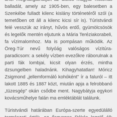
balladát, amely az 1905-ben, egy balesetben a
Szenkébe fulladt kilenc kislány történetéről szól (a
temetőben ott áll a kilenc kicsi sír is). Túristvándi
felé vesszük az irányt, hűvös erdő, gyümölcsösök
és legelők mentén eljutunk a Mária Teréziakorabeli,
fa vízimalomhoz. Ma is pompásan működik. Az
Öreg-Túr nevű folyóág valóságos vízitúra-
paradicsom: a sekély vízben evezőkre ráborulnak a
parti fák lombjai, kicsit olyan érzés, mintha
dzsungelben haladnánk. Kihagyhatatlan! Móricz
Zsigmond „jellemformáló kohóként” ír a faluról – itt
lakott 1885 és 1887 közt, miután apja a felrobbanó
„tüzesgép” okán csődbe ment. Nagybátyja egykori
kovácsműhelye falán ma emléktáblát találunk.
Túristvándi határában Európa-szerte egyedülálló