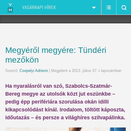
VASÁRNAPI HÍREK
Megyéről megyére: Tündéri
mezőkön
Szerző:
Csepelyi Adrienn
| Megjelent a 2013. július 07.-i lapszámban
Ha nyaralásról van szó, Szabolcs-Szatmár-
Bereg megye az utolsók közt jut eszünkbe –
pedig épp perifériára szorulása okán idilli
kikapcsolódást kínál. Irodalom, töltött káposzta,
időutazás – és persze a világhíres szilvapálinka.