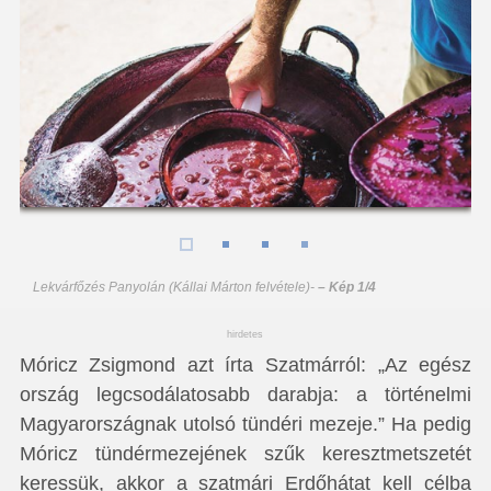
Lekvárfőzés Panyolán (Kállai Márton felvétele)
-
– Kép 1/4
hirdetes
Móricz Zsigmond azt írta Szatmárról: „Az egész
ország legcsodálatosabb darabja: a történelmi
Magyarországnak utolsó tündéri mezeje.” Ha pedig
Móricz tündérmezejének szűk keresztmetszetét
keressük, akkor a szatmári Erdőhátat kell célba