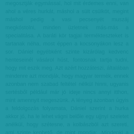
megosztják egymással, hol mit érdemes enni, van
ahol a véres hurkát, máshol a sült csülköt, megint
máshol pedig a vasi pecsenyét muszáj
megkóstolni, minden üzletnek más-más a
specialitása. A baráti kör tagjai termékteszteket is
tartanak néha, most éppen a kocsonyákon lesz a
sor. Dániel egyébként szinte kizárólag kedvenc
henteseinél vásárol húst, fontosnak tartja tudni,
hogy mit eszik meg. Azt azért hozzáteszi, általában
mindenre azt mondják, hogy magyar termék, ennek
azonban nem szabad feltétel nélkül hinni, ugyanis
sertésből például már jó ideje nincs annyi itthon,
mint amennyit megeszünk. A lényeg azonban úgyis
a feldolgozás folyamata, Dániel szerint a hurka
akkor jó, ha le lehet vágni belőle egy ujjnyi szeletet
anélkül, hogy szétesne, a kolbászból azt szereti,
ami szinte kenhető, de mint mondja: „Mindenki a