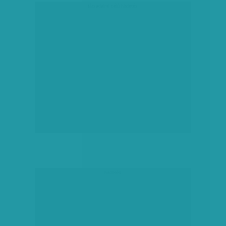
társadalmi célú hirdetés
hirdetés