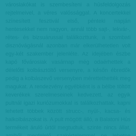
városlakókat is szembesíteni a húsfeldolgozás
rejtelmeivel, a véres valóssággal. A koncertekkel
színesített fesztivál első, pénteki napján
hentesekkel nem nagyon, annál több sajt-, lekvár-,
rétes- és bizsuárussal találkozttunk, a szombati
disznóvágásnál azonban már elkerülhetetlen volt
egy-két szakember jelenléte. Az idejében észbe
kapó fővárosiak vasárnap még odaérhettek a
délelőtti kolbásztöltő versenyre, a későn ébredők
pedig a kolbászevő versenyben mérettethették meg
magukat. A rendezvény egyébként is a bélbe töltött
keverékek szerelmeseinek kedvezett, az egyik
pultnál igazi kuriózumokkal is találkozhattak, kapni
lehetett többek között strucc-, nyúl-, kacsa- és
halkolbászokat is. A pult mögött álló, a Balatoni Hús
termékeit áruló úrtól megtudtuk, szinte nincs állat,
amiből megfelelő szakértelemmel ne lehetne