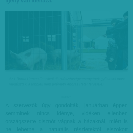
igény van idehaza.
Az I. Budai Hentes Fesztivál disznószépségversenyének győztesei most
megúszták, a többiek nem (Németh András Péter felvétele)
hirdetes
A szervezők úgy gondolták, januárban éppen
semminek nincs idénye, vidéken ellenben
országszerte disznót vágnak a házaknál, miért is
ne lehetne a naturális részletektől elszokott