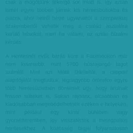
csak a mögöttünk tekergő sor miatt is. Így aztán
ismét egyre többen járnak kis hentesboltokba és
piacra, ahol hétről hétre ugyanattól a szimpatikus
szakembertől vehetik meg a család asztalára
kerülő húsokat, mert ha valami, ez aztán bizalmi
kérdés.
A Hentesnél evők baráti köre a Facebookon már
nem kevesebb, mint 5700 húsrajongó tagot
számlál. Mint azt Máté Dánieltől, a csoport
alapítójától megtudtuk, legnagyobb örömére egyre
több hentesüzletben döntenek úgy, hogy árulnak
frissen sülteket is. Sokan rájöttek, olcsóbban és
kiadósabban megebédelhetnek ezeken e helyeken,
mint például egy kínai büfében vagy
gyorsétteremben, így visszatértek a melegpultos
hentesekhez. A közösség tagjai folyamatosan