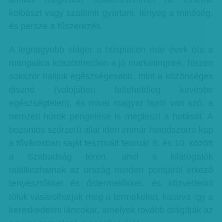
kolbászt vagy szalámit gyártani, lényeg a minőség,
és persze a fűszerezés.
A legnagyobb sláger a húspiacon már évek óta a
mangalica köszönhetően a jó marketingnek, hiszen
sokszor halljuk egészségesebb, mint a közönséges
disznó (valójában feltehetőleg kevésbé
egészségtelen), és mivel magyar fajról van szó, a
nemzeti húrok pengetése is megteszi a hatását. A
bozontos szőrzetű állat idén immár hatodszorra kap
a fővárosban saját fesztivált február 8. és 10. között
a Szabadság téren, ahol a kilátogatók
találkozhatnak az ország minden pontjáról érkező
tenyésztőkkel és őstermelőkkel, és közvetlenül
tőlük vásárolhatják meg a termékeket, kizárva így a
kereskedelmi láncokat, amelyek tovább drágítják az