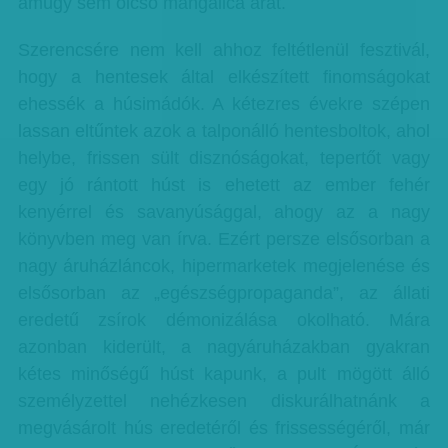
amúgy sem olcsó mangalica árát.
Szerencsére nem kell ahhoz feltétlenül fesztivál,
hogy a hentesek által elkészített finomságokat
ehessék a húsimádók. A kétezres évekre szépen
lassan eltűntek azok a talponálló hentesboltok, ahol
helybe, frissen sült disznóságokat, tepertőt vagy
egy jó rántott húst is ehetett az ember fehér
kenyérrel és savanyúsággal, ahogy az a nagy
könyvben meg van írva. Ezért persze elsősorban a
nagy áruházláncok, hipermarketek megjelenése és
elsősorban az „egészségpropaganda”, az állati
eredetű zsírok démonizálása okolható. Mára
azonban kiderült, a nagyáruházakban gyakran
kétes minőségű húst kapunk, a pult mögött álló
személyzettel nehézkesen diskurálhatnánk a
megvásárolt hús eredetéről és frissességéről, már