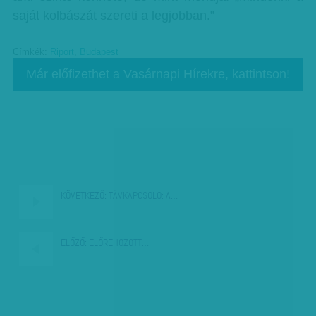
saját kolbászát szereti a legjobban.”
Címkék:
Riport
,
Budapest
Már előfizethet a Vasárnapi Hírekre, kattintson!
KÖVETKEZŐ:
TÁVKAPCSOLÓ: A…
ELŐZŐ:
ELŐREHOZOTT…