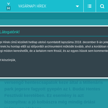
VASÁRNAPI HÍREK
 Látogatónk!
Mindenki a sajátját szereti
i Hírek című közéleti hetilap utolsó nyomtatott lapszáma 2018. december 8-án jel
hirek.hu honlap ettől az időponttól archívumként működik tovább, ahol a korábban
Szerző:
F. Szabó Kata
| Megjelent a 2013. január 27.-i lapszámban
égi módon kereshetők, de a tartalom nem frissül, és az egyes írások sem kommente
t köszönjük,
Disznóvágás Buda központjában. Ilyenre
biztosan nem volt példa az elmúlt évtizedekben,
tegnap reggel mégis három sertés lelte halálát a
versengő hentescsapatok keze által a Millenáris
park jegesre fagyott gyepén az I. Budai Hentes
Fesztivál keretében. Ez esemény is azt
bizonyítva: a jó kolbászra még mindig óriási