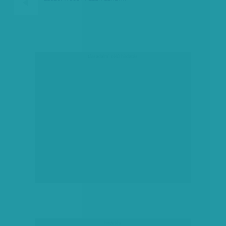
társadalmi célú hirdetés
hirdetés