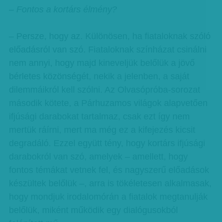
– Fontos a kortárs élmény?
– Persze, hogy az. Különösen, ha fiataloknak szóló
előadásról van szó. Fiataloknak színházat csinálni
nem annyi, hogy majd kineveljük belőlük a jövő
bérletes közönségét, nekik a jelenben, a saját
dilemmáikról kell szólni. Az Olvasópróba-sorozat
második kötete, a Párhuzamos világok alapvetően
ifjúsági darabokat tartalmaz, csak ezt így nem
mertük ráírni, mert ma még ez a kifejezés kicsit
degradáló. Ezzel együtt tény, hogy kortárs ifjúsági
darabokról van szó, amelyek – amellett, hogy
fontos témákat vetnek fel, és nagyszerű előadások
készültek belőlük –, arra is tökéletesen alkalmasak,
hogy mondjuk irodalomórán a fiatalok megtanulják
belőlük, miként működik egy dialógusokból