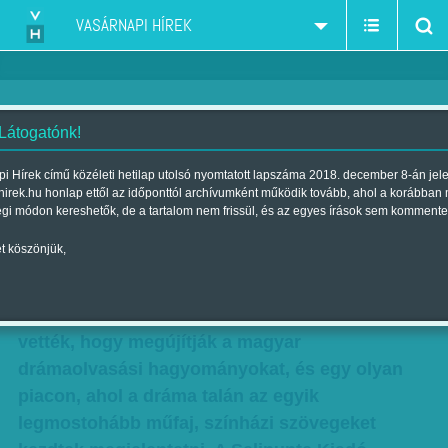
VASÁRNAPI HÍREK
 Látogatónk!
Olvasva is élvezetesek
i Hírek című közéleti hetilap utolsó nyomtatott lapszáma 2018. december 8-án jel
hirek.hu honlap ettől az időponttól archívumként működik tovább, ahol a korábban
Szerző:
Csejtei Orsolya
| Megjelent a 2018. január 13.-i lapszámban
égi módon kereshetők, de a tartalom nem frissül, és az egyes írások sem kommente
t köszönjük,
Van egy aprócska, lényegében kétszemélyes
könyvkiadó – Szűcs Mónika és Sándor L. István
színházi szakírók egyengetik az útját. A fejükbe
vették, hogy megújítják a magyar
drámaolvasási hagyományokat, és egy olyan
piacon, ahol a dráma talán az egyik
legmostohább műfaj, színházi szövegeket