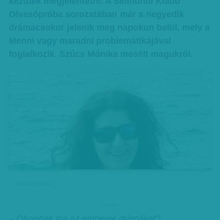
kezdtek megjelentetni. A Selinunte Kiadó
Olvasópróba sorozatában már a negyedik
drámacsokor jelenik meg napokon belül, mely a
Menni vagy maradni problematikájával
foglalkozik. Szűcs Mónika mesélt magukról.
Szűcs Mónika
hirdetes
– Olvasnak ma az emberek drámákat?