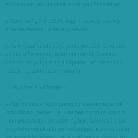
expresszen tett utazásuk élményeiből született.
– Sose volt gond abból, hogy a szöveg esetleg
értelmezhetetlen a látvány nélkül?
– Az Alkésztisz utolsó jelenete például némajáték
volt az előadásban, ezért megkértük Székely
Csabát, hogy írja meg a képeket. Mit látnának a
nézők, ha színházban volnának.
– Mit jelent a Selinunte?
– Egy hajdan virágzó görög kereskedőváros volt
Szicíliában, melyet i. e. 409-ben tíznapos ostrom
után pusztítottak el a karthágóiak. Lemészárolták
vagy elhurcolták a teljes lakosságot, a város pedig
ott maradt lakatlanul: jött a szél meg a homok, és