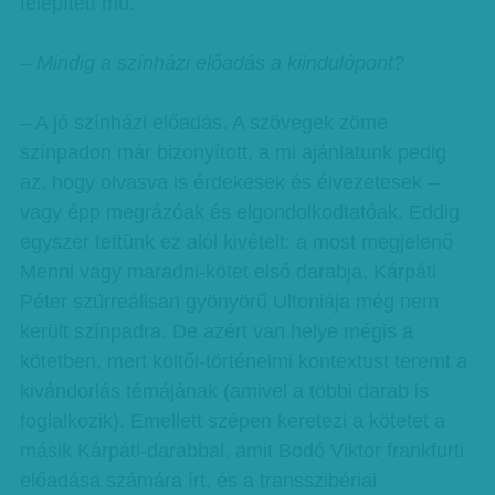
felépített mű.
– Mindig a színházi előadás a kiindulópont?
– A jó színházi előadás. A szövegek zöme
színpadon már bizonyított, a mi ajánlatunk pedig
az, hogy olvasva is érdekesek és élvezetesek –
vagy épp megrázóak és elgondolkodtatóak. Eddig
egyszer tettünk ez alól kivételt: a most megjelenő
Menni vagy maradni-kötet első darabja, Kárpáti
Péter szürreálisan gyönyörű Ultoniája még nem
került színpadra. De azért van helye mégis a
kötetben, mert költői-történelmi kontextust teremt a
kivándorlás témájának (amivel a többi darab is
foglalkozik). Emellett szépen keretezi a kötetet a
másik Kárpáti-darabbal, amit Bodó Viktor frankfurti
előadása számára írt, és a transszibériai