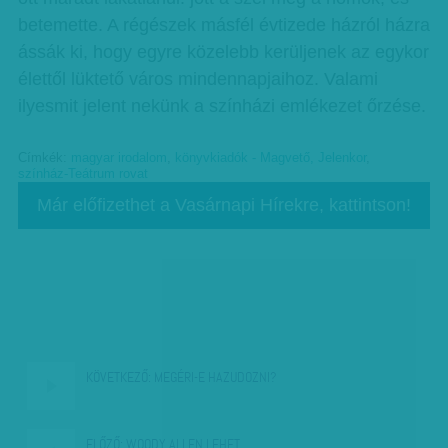
betemette. A régészek másfél évtizede házról házra
ássák ki, hogy egyre közelebb kerüljenek az egykor
élettől lüktető város mindennapjaihoz. Valami
ilyesmit jelent nekünk a színházi emlékezet őrzése.
Címkék:
magyar irodalom
,
könyvkiadók - Magvető, Jelenkor
,
színház-Teátrum rovat
Már előfizethet a Vasárnapi Hírekre, kattintson!
KÖVETKEZŐ:
MEGÉRI-E HAZUDOZNI?
ELŐZŐ:
WOODY ALLEN LEHET…