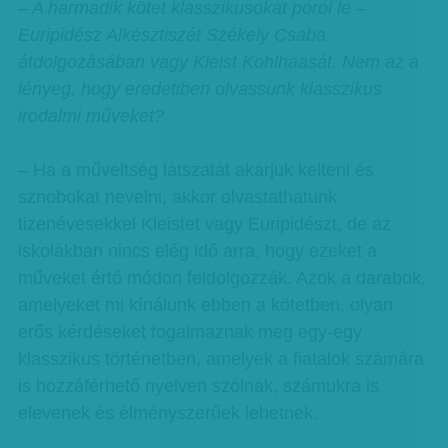
– A harmadik kötet klasszikusokat porol le –
Euripidész Alkésztiszét Székely Csaba
átdolgozásában vagy Kleist Kohlhaasát. Nem az a
lényeg, hogy eredetiben olvassunk klasszikus
irodalmi műveket?
– Ha a műveltség látszatát akarjuk kelteni és
sznobokat nevelni, akkor olvastathatunk
tizenévesekkel Kleistet vagy Euripidészt, de az
iskolákban nincs elég idő arra, hogy ezeket a
műveket értő módon feldolgozzák. Azok a darabok,
amelyeket mi kínálunk ebben a kötetben, olyan
erős kérdéseket fogalmaznak meg egy-egy
klasszikus történetben, amelyek a fiatalok számára
is hozzáférhető nyelven szólnak, számukra is
elevenek és élményszerűek lehetnek.