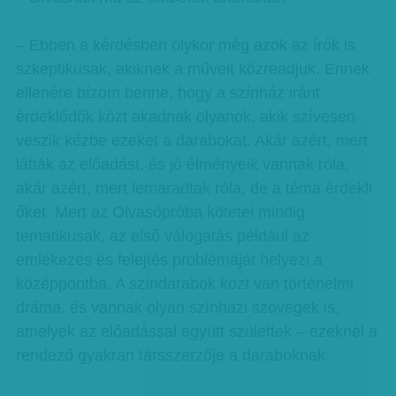
– Ebben a kérdésben olykor még azok az írók is
szkeptikusak, akiknek a műveit közreadjuk. Ennek
ellenére bízom benne, hogy a színház iránt
érdeklődők közt akadnak olyanok, akik szívesen
veszik kézbe ezeket a darabokat. Akár azért, mert
látták az előadást, és jó élményeik vannak róla,
akár azért, mert lemaradtak róla, de a téma érdekli
őket. Mert az Olvasópróba kötetei mindig
tematikusak, az első válogatás például az
emlékezés és felejtés problémáját helyezi a
középpontba. A színdarabok közt van történelmi
dráma, és vannak olyan színházi szövegek is,
amelyek az előadással együtt születtek – ezeknél a
rendező gyakran társszerzője a daraboknak.